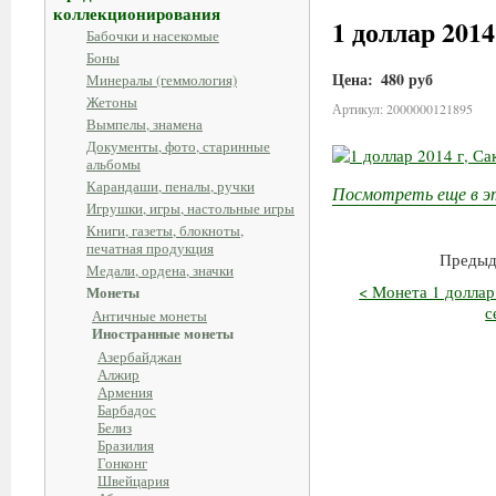
коллекционирования
1 доллар 201
Бабочки и насекомые
Боны
Цена:
480 руб
Минералы (геммология)
Жетоны
Артикул: 2000000121895
Вымпелы, знамена
Документы, фото, старинные
альбомы
Карандаши, пеналы, ручки
Посмотреть еще в э
Игрушки, игры, настольные игры
Книги, газеты, блокноты,
печатная продукция
Предыд
Медали, ордена, значки
< Монета 1 доллар 
Монеты
с
Античные монеты
Иностранные монеты
Азербайджан
Алжир
Армения
Барбадос
Белиз
Бразилия
Гонконг
Швейцария