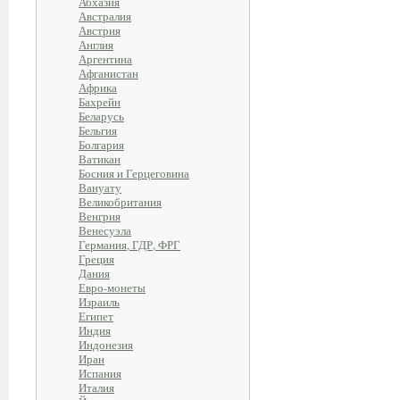
Абхазия
Австралия
Австрия
Англия
Аргентина
Афганистан
Африка
Бахрейн
Беларусь
Бельгия
Болгария
Ватикан
Босния и Герцеговина
Вануату
Великобритания
Венгрия
Венесуэла
Германия, ГДР, ФРГ
Греция
Дания
Евро-монеты
Израиль
Египет
Индия
Индонезия
Иран
Испания
Италия