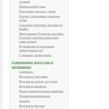
оттиски
Пивная атрибутика
Пластинки, кассеты, диски
Прочее, спортивная тематика,
кубки
Сахарные пакетики, коробки от
конфет
Филлумения (Этикетки, коробки,
буклеты (спичеки-книжечки),
сами спички)
Фумофилия (курительные
принадлежности)
Сувениры, копии монет
Современное искусство и
антиквариат
Самовары
Изделия из силумина
Изделия из стекла, хрусталя
Изделия из фарфора
Часы и измерительные приборы
Украшения винтажные
Зеркала
Изделия из бронзы