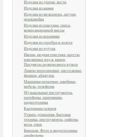
Изделия из дерева, кости
Изделия из камня
Изделия из мельхиора, латуни,
нержавейка
Изделия из пластика, гипса,
композиционной массы
Изделия из керамики
Изделия из серебра и золота
Изделия из чугуна
Иконы, медная пластика, кресты,
ювелирные изд-я, книги,
Предметы религиозного культа
Лампы керосиновые, настольные,
фонари, абажуры
Машинки печатные, швейные,
мебель, телефоны
Музыкальные инструменты,
патефоны, приемники,
радиотехника
Картинная галерея
Утварь домашняя, Бытовая
техника, инструменты, сифоны,
весы, гири
Бинокли, Фото и видеотехника,
диафильмы