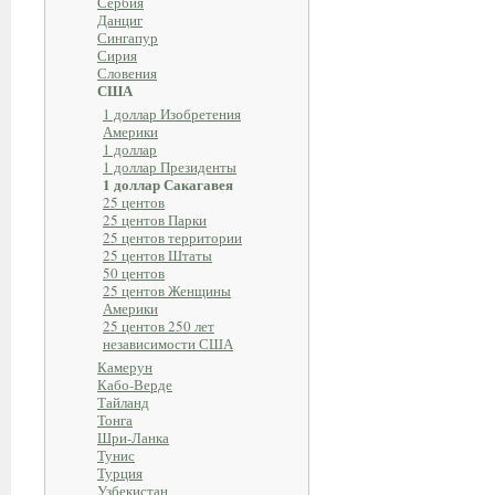
Сербия
Данциг
Сингапур
Сирия
Словения
США
1 доллар Изобретения
Америки
1 доллар
1 доллар Президенты
1 доллар Сакагавея
25 центов
25 центов Парки
25 центов территории
25 центов Штаты
50 центов
25 центов Женщины
Америки
25 центов 250 лет
независимости США
Камерун
Кабо-Верде
Тайланд
Тонга
Шри-Ланка
Тунис
Турция
Узбекистан