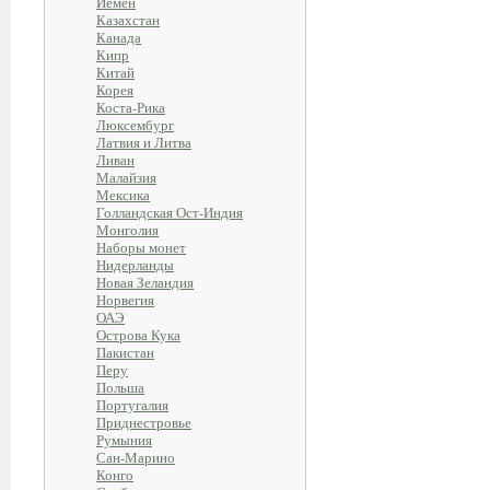
Йемен
Казахстан
Канада
Кипр
Китай
Корея
Коста-Рика
Люксембург
Латвия и Литва
Ливан
Малайзия
Мексика
Голландская Ост-Индия
Монголия
Наборы монет
Нидерланды
Новая Зеландия
Норвегия
ОАЭ
Острова Кука
Пакистан
Перу
Польша
Португалия
Приднестровье
Румыния
Сан-Марино
Конго