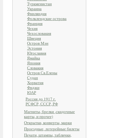
Туркменистан
Украина
Финляндия
Фолклендские острова
Франция
Чехия
Чехословакия
Швеция
Остров Мэн
Эстония
Югославия
Ямайка
Япония
Словакия
Остров Св.Елены
Судан
Хорватия
Фиджи
ЮАР
Россия до 1917 г.
РСФСР, СССР, РФ
Магниты, брелки ,скидочные
карты, и прочее)
Открытки, конверты, марки
Проездные, лотерейные билеты
Печати, штампы, таблички,