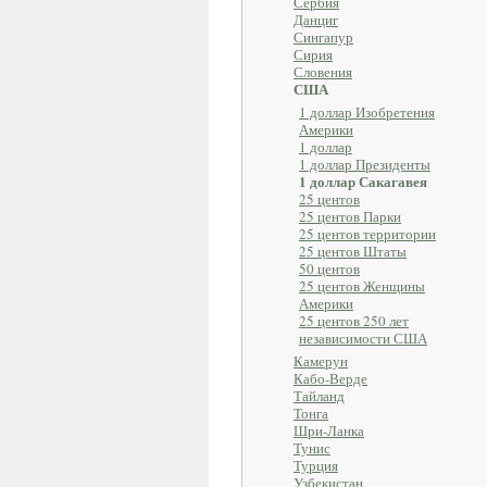
Сербия
Данциг
Сингапур
Сирия
Словения
США
1 доллар Изобретения
Америки
1 доллар
1 доллар Президенты
1 доллар Сакагавея
25 центов
25 центов Парки
25 центов территории
25 центов Штаты
50 центов
25 центов Женщины
Америки
25 центов 250 лет
независимости США
Камерун
Кабо-Верде
Тайланд
Тонга
Шри-Ланка
Тунис
Турция
Узбекистан