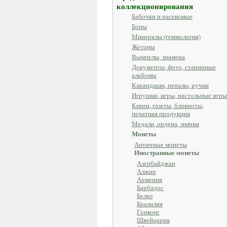
коллекционирования
Бабочки и насекомые
Боны
Минералы (геммология)
Жетоны
Вымпелы, знамена
Документы, фото, старинные
альбомы
Карандаши, пеналы, ручки
Игрушки, игры, настольные игры
Книги, газеты, блокноты,
печатная продукция
Медали, ордена, значки
Монеты
Античные монеты
Иностранные монеты
Азербайджан
Алжир
Армения
Барбадос
Белиз
Бразилия
Гонконг
Швейцария