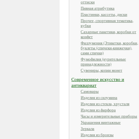
оттиски
Пивная атрибутика
Пластинки, кассеты, диски
Прочее, спортивная тематика,
кубки
Сахарные пакетики, коробки от
конфет
Филлумения (Этикетки, коробки,
буклеты (спичеки-книжечки),
сами спички)
Фумофилия (курительные
принадлежности)
Сувениры, копии монет
Современное искусство и
антиквариат
Самовары
Изделия из силумина
Изделия из стекла, хрусталя
Изделия из фарфора
Часы и измерительные приборы
Украшения винтажные
Зеркала
Изделия из бронзы