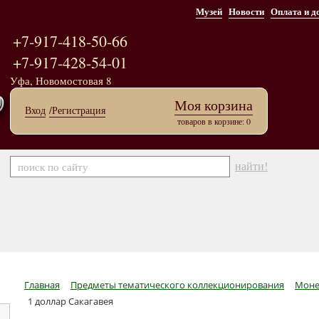
Музей
Новости
Оплата и д
+7-917-418-50-66
+7-917-428-54-01
Уфа, Новомостовая 8
Моя корзина
Вход
/Регистрация
товаров в корзине: 0
найти!
Главная
Предметы тематического коллекционирования
Моне
1 доллар Сакагавея