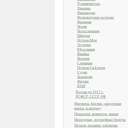
Туркменистан
Украина
Финляндия
Фолклендские острова
Франция
Чехия
Чехословакия
Швеция
Остров Мэн
Эстония
Югославия
Ямайка
Япония
Словакия
Остров Св.Елены
Судан
Хорватия
Фиджи
ЮАР
Россия до 1917 г.
РСФСР, СССР, РФ
Магниты, брелки ,скидочные
карты, и прочее)
Открытки, конверты, марки
Проездные, лотерейные билеты
Печати, штампы, таблички,