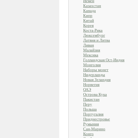
Йемен
Казахстан
Канада
Кипр
Китай
Корея
Коста-Рика
Люксембург
Латвия и Литва
Ливан
Малайзия
Мексика
Голландская Ост-Индия
Монголия
Наборы монет
Нидерланды
Новая Зеландия
Норвегия
ОАЭ
Острова Кука
Пакистан
Перу
Польша
Португалия
Приднестровье
Румыния
Сан-Марино
Конго