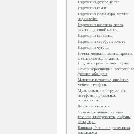
Изделия из дерева, кости
Изделия из камня
Изделия из мельхиора, латуни,
нержавейка
Изделия из пластика, гипса,
композиционной массы
Изделия из керамики
Изделия из серебра и золота
Изделия из чугуна
Иконы, медная пластика, кресты,
ювелирные изд-я, книги,
Предметы религиозного культа
Лампы керосиновые, настольные
фонари, абажуры
Машинки печатные, швейные,
мебель, телефоны
Музыкальные инструменты,
патефоны, приемники,
радиотехника
Картинная галерея
Утварь домашняя, Бытовая
техника, инструменты, сифоны,
весы, гири
Бинокли, Фото и видеотехника,
диафильмы