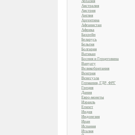
Абхазия
Австралия
Австрия
Англия
Аргентина
Афганистан
Африка
Бахрейн
Беларусь
Бельгия
Болгария
Ватикан
Босния и Герцеговина
Вануату
Великобритания
Венгрия
Венесуэла
Германия, ГДР, ФРГ
Греция
Дания
Евро-монеты
Израиль
Египет
Индия
Индонезия
Иран
Испания
Италия