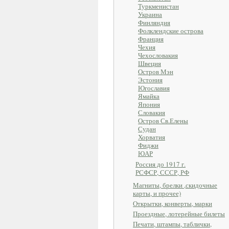
Туркменистан
Украина
Финляндия
Фолклендские острова
Франция
Чехия
Чехословакия
Швеция
Остров Мэн
Эстония
Югославия
Ямайка
Япония
Словакия
Остров Св.Елены
Судан
Хорватия
Фиджи
ЮАР
Россия до 1917 г.
РСФСР, СССР, РФ
Магниты, брелки ,скидочные
карты, и прочее)
Открытки, конверты, марки
Проездные, лотерейные билеты
Печати, штампы, таблички,