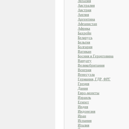
Абхазия
Австралия
Австрия
Англия
Аргентина
Афганистан
Африка
Бахрейн
Беларусь
Бельгия
Болгария
Ватикан
Босния и Герцеговина
Вануату
Великобритания
Венгрия
Венесуэла
Германия, ГДР, ФРГ
Греция
Дания
Евро-монеты
Израиль
Египет
Индия
Индонезия
Иран
Испания
Италия