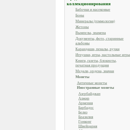
коллекционирования
Бабочки и насекомые
Боны
Минералы (геммология)
Жетоны
Вымпелы, знамена
Документы, фото, старинные
альбомы
Карандаши, пеналы, ручки
Игрушки, игры, настольные игры
Книги, газеты, блокноты,
печатная продукция
Медали, ордена, значки
Монеты
Античные монеты
Иностранные монеты
Азербайджан
Алжир
Армения
Барбадос
Белиз
Бразилия
Гонконг
Швейцария