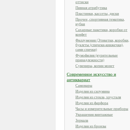
оттиски
Пивная атрибутика
Пластинки, кассеты, диски
Прочее, спортивная тематика,
кубки
Сахарные пакетики, коробки от
конфет
Филлумения (Этикетки, коробки,
буклеты (спичеки-книжечки),
сами спички)
Фумофилия (курительные
принадлежности)
Сувениры, копии монет
Современное искусство и
антиквариат
Самовары
Изделия из силумина
Изделия из стекла, хрусталя
Изделия из фарфора
Часы и измерительные приборы
Украшения винтажные
Зеркала
Изделия из бронзы