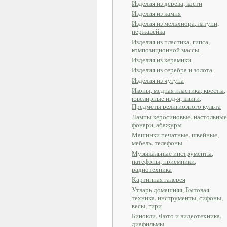
Изделия из дерева, кости
Изделия из камня
Изделия из мельхиора, латуни,
нержавейка
Изделия из пластика, гипса,
композиционной массы
Изделия из керамики
Изделия из серебра и золота
Изделия из чугуна
Иконы, медная пластика, кресты,
ювелирные изд-я, книги,
Предметы религиозного культа
Лампы керосиновые, настольные
фонари, абажуры
Машинки печатные, швейные,
мебель, телефоны
Музыкальные инструменты,
патефоны, приемники,
радиотехника
Картинная галерея
Утварь домашняя, Бытовая
техника, инструменты, сифоны,
весы, гири
Бинокли, Фото и видеотехника,
диафильмы