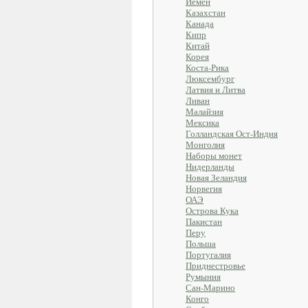
Йемен
Казахстан
Канада
Кипр
Китай
Корея
Коста-Рика
Люксембург
Латвия и Литва
Ливан
Малайзия
Мексика
Голландская Ост-Индия
Монголия
Наборы монет
Нидерланды
Новая Зеландия
Норвегия
ОАЭ
Острова Кука
Пакистан
Перу
Польша
Португалия
Приднестровье
Румыния
Сан-Марино
Конго