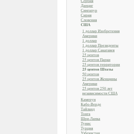
Сербия
Данциг
Сингапур
Сирия
Словения
США
1 доллар Изобретения
Америки
1 доллар
1 доллар Президенты
1 доллар Сакагавея
25 центов
25 центов Парки
25 центов территории
25 центов Штаты
50 центов
25 центов Женщины
Америки
25 центов 250 лет
независимости США
Камерун
Кабо-Верде
Тайланд
Тонга
Шри-Ланка
Тунис
Турция
Узбекистан