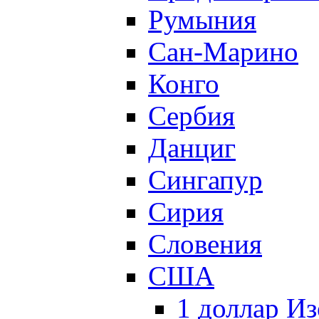
Румыния
Сан-Марино
Конго
Сербия
Данциг
Сингапур
Сирия
Словения
США
1 доллар И