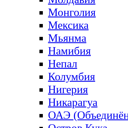
Монголия
Мексика
Мьянма
Намибия
Непал
Колумбия
Нигерия
Никарагуа
ОАЭ (Объединён
Остров Кука