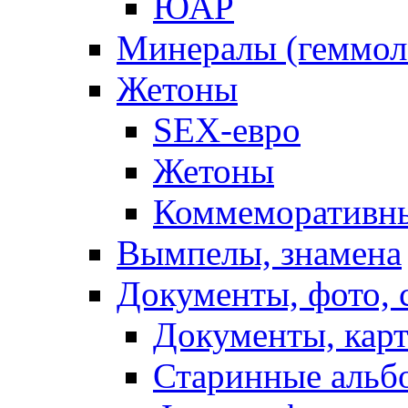
ЮАР
Минералы (геммол
Жетоны
SEX-eвро
Жетоны
Коммеморативн
Вымпелы, знамена
Документы, фото,
Документы, кар
Старинные альб