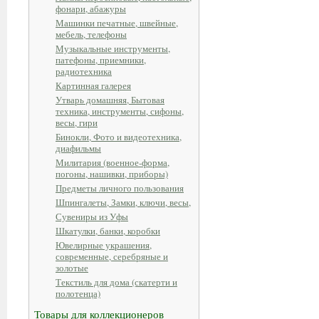
фонари, абажуры
Машинки печатные, швейные,
мебель, телефоны
Музыкальные инструменты,
патефоны, приемники,
радиотехника
Картинная галерея
Утварь домашняя, Бытовая
техника, инструменты, сифоны,
весы, гири
Бинокли, Фото и видеотехника,
диафильмы
Милитария (военное-форма,
погоны, нашивки, приборы)
Предметы личного пользования
Шпингалеты, Замки, ключи, весы,
Сувениры из Уфы
Шкатулки, банки, коробки
Ювелирные украшения,
современные, серебряные и
золотые
Текстиль для дома (скатерти и
полотенца)
Товары для коллекционеров