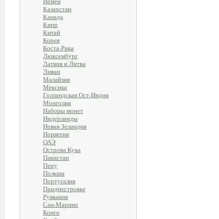
Йемен
Казахстан
Канада
Кипр
Китай
Корея
Коста-Рика
Люксембург
Латвия и Литва
Ливан
Малайзия
Мексика
Голландская Ост-Индия
Монголия
Наборы монет
Нидерланды
Новая Зеландия
Норвегия
ОАЭ
Острова Кука
Пакистан
Перу
Польша
Португалия
Приднестровье
Румыния
Сан-Марино
Конго