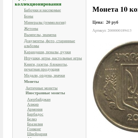
коллекционирования
Монета 10 ко
Бабочки и насекомые
Боны
Цена:
20 руб
Минералы (геммология)
Жетоны
Артикул: 2000000189413
Вымпелы, знамена
Документы, фото, старинные
альбомы
Карандаши, пеналы, ручки
Игрушки, игры, настольные игры
Книги, газеты, блокноты,
печатная продукция
Медали, ордена, значки
Монеты
Античные монеты
Иностранные монеты
Азербайджан
Алжир
Армения
Барбадос
Белиз
Бразилия
Гонконг
Швейцария