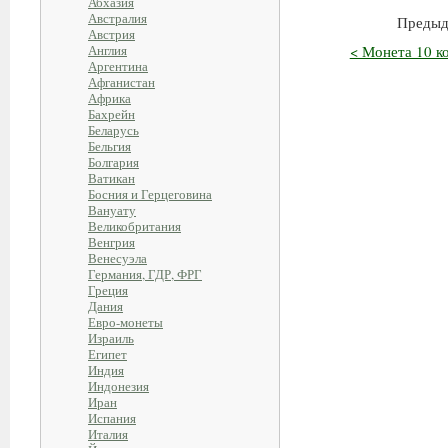
Абхазия
Австралия
Предыд
Австрия
Англия
< Монета 10 к
Аргентина
Афганистан
Африка
Бахрейн
Беларусь
Бельгия
Болгария
Ватикан
Босния и Герцеговина
Вануату
Великобритания
Венгрия
Венесуэла
Германия, ГДР, ФРГ
Греция
Дания
Евро-монеты
Израиль
Египет
Индия
Индонезия
Иран
Испания
Италия