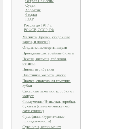
Остров Св.Елены
Судан
Хорватия
Фиджи
ЮАР
Россия до 1917 г.
РСФСР, СССР, РФ
Магниты, брелки ,скидочные
карты, и прочее)
Открытки, конверты, марки
Проездные, лотерейные билеты
Печати, штампы, таблички,
оттиски
Пивная атрибутика
Пластинки, кассеты, диски
Прочее, спортивная тематика,
кубки
Сахарные пакетики, коробки от
конфет
Филлумения (Этикетки, коробки,
буклеты (спичеки-книжечки),
сами спички)
Фумофилия (курительные
принадлежности)
Сувениры, копии монет