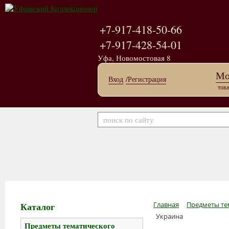
+7-917-418-50-66
+7-917-428-54-01
Уфа, Новомостовая 8
Мо
Вход
/Регистрация
това
Каталог
Главная
Предметы те
Украина
Предметы тематического