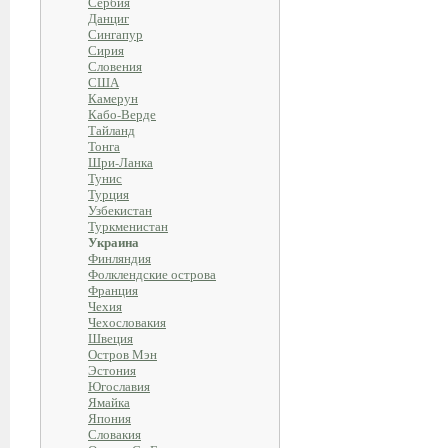
Сербия
Данциг
Сингапур
Сирия
Словения
США
Камерун
Кабо-Верде
Тайланд
Тонга
Шри-Ланка
Тунис
Турция
Узбекистан
Туркменистан
Украина
Финляндия
Фолклендские острова
Франция
Чехия
Чехословакия
Швеция
Остров Мэн
Эстония
Югославия
Ямайка
Япония
Словакия