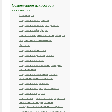
Современное искусство и
антиквариат
Самовары
Изделия из силумина
Изделия из стекла, хрусталя
Изделия из фарфора
Часы и измерительные приборы
Украшения винтажные
Зеркала
Изделия из бронзы
Изделия из дерева, кости
Изделия из камня
Изделия из мельхиора, латуни,
нержавейка
Изделия из пластика, гипса,
композиционной массы
Изделия из керамики
Изделия из серебра и золота
Изделия из чугуна
Иконы, медная пластика, кресты,
ювелирные изд-я, книги,
Предметы религиозного культа
Лампы керосиновые, настольные,