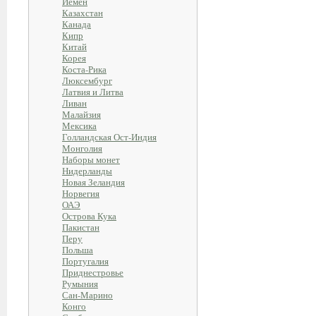
Йемен
Казахстан
Канада
Кипр
Китай
Корея
Коста-Рика
Люксембург
Латвия и Литва
Ливан
Малайзия
Мексика
Голландская Ост-Индия
Монголия
Наборы монет
Нидерланды
Новая Зеландия
Норвегия
ОАЭ
Острова Кука
Пакистан
Перу
Польша
Португалия
Приднестровье
Румыния
Сан-Марино
Конго