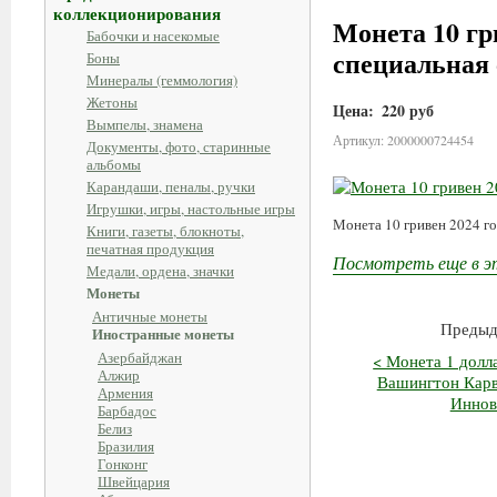
коллекционирования
Монета 10 гр
Бабочки и насекомые
специальная 
Боны
Минералы (геммология)
Жетоны
Цена:
220 руб
Вымпелы, знамена
Артикул: 2000000724454
Документы, фото, старинные
альбомы
Карандаши, пеналы, ручки
Игрушки, игры, настольные игры
Монета 10 гривен 2024 г
Книги, газеты, блокноты,
печатная продукция
Посмотреть еще в э
Медали, ордена, значки
Монеты
Античные монеты
Предыд
Иностранные монеты
Азербайджан
< Монета 1 долл
Алжир
Вашингтон Карв
Армения
Иннов
Барбадос
Белиз
Бразилия
Гонконг
Швейцария