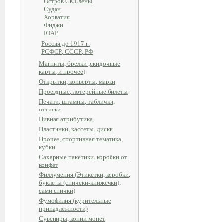
Остров Св.Елены
Судан
Хорватия
Фиджи
ЮАР
Россия до 1917 г.
РСФСР, СССР, РФ
Магниты, брелки ,скидочные
карты, и прочее)
Открытки, конверты, марки
Проездные, лотерейные билеты
Печати, штампы, таблички,
оттиски
Пивная атрибутика
Пластинки, кассеты, диски
Прочее, спортивная тематика,
кубки
Сахарные пакетики, коробки от
конфет
Филлумения (Этикетки, коробки,
буклеты (спичеки-книжечки),
сами спички)
Фумофилия (курительные
принадлежности)
Сувениры, копии монет