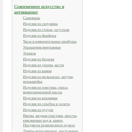
Современное искусство и
антиквариат
Самовары
Изделия из силумина
Изделия из стекла, хрусталя
Изделия из фарфора
Часы и измерительные приборы
Украшения винтажные
Зеркала
Изделия из бронзы
Изделия из дерева, кости
Изделия из камня
Изделия из мельхиора, латуни,
нержавейка
Изделия из пластика, гипса,
композиционной массы
Изделия из керамики
Изделия из серебра и золота
Изделия из чугуна
Иконы, медная пластика, кресты,
ювелирные изд-я, книги,
Предметы религиозного культа
Лампы керосиновые, настольные,