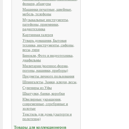
фонари, абажуры
Машинки печатные, швейные,
мебель, телефоны
Музыкальные инструменты,
патефоны, приемники,
радиотехника
Картинная галерея
Утварь домашняя, Бытовая
техника, инструменты, сифоны,
весы, гири
Бинокли, Фото и видеотехника,
диафильмы
Милитария (военное-форма,
погоны, нашивки, приборы)
Предметы личного пользования
Шпингалеты, Замки, ключи, весы,
Сувениры из Уфы
Шкатулки, банки, коробки
Ювелирные украшения,
современные, серебряные и
золотые
Текстиль для дома (скатерти и
полотенца)
Товары для коллекционеров