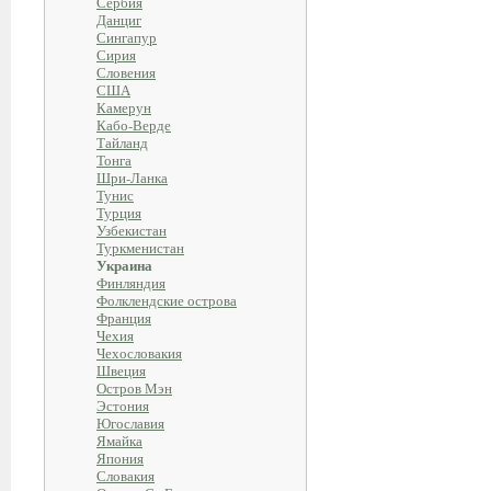
Сербия
Данциг
Сингапур
Сирия
Словения
США
Камерун
Кабо-Верде
Тайланд
Тонга
Шри-Ланка
Тунис
Турция
Узбекистан
Туркменистан
Украина
Финляндия
Фолклендские острова
Франция
Чехия
Чехословакия
Швеция
Остров Мэн
Эстония
Югославия
Ямайка
Япония
Словакия