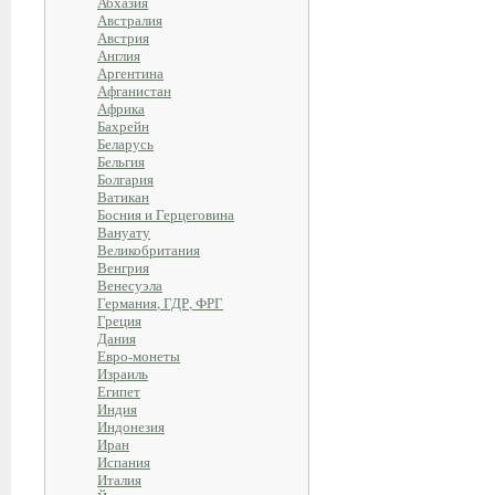
Абхазия
Австралия
Австрия
Англия
Аргентина
Афганистан
Африка
Бахрейн
Беларусь
Бельгия
Болгария
Ватикан
Босния и Герцеговина
Вануату
Великобритания
Венгрия
Венесуэла
Германия, ГДР, ФРГ
Греция
Дания
Евро-монеты
Израиль
Египет
Индия
Индонезия
Иран
Испания
Италия