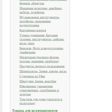
фонари, абажуры
Машинки печатные, швейные,
мебель, телефоны
Музыкальные инструменты,
патефоны, приемники,
радиотехника
Картинная галерея
Утварь домашняя, Бытовая
техника, инструменты, сифоны,
весы, гири
Бинокли, Фото и видеотехника,
диафильмы
Милитария (военное-форма,
погоны, нашивки, приборы)
Предметы личного пользования
Шпингалеты, Замки, ключи, весы,
Сувениры из Уфы
Шкатулки, банки, коробки
Ювелирные украшения,
современные, серебряные и
золотые
Текстиль для дома (скатерти и
полотенца)
Товары для коллекционеров