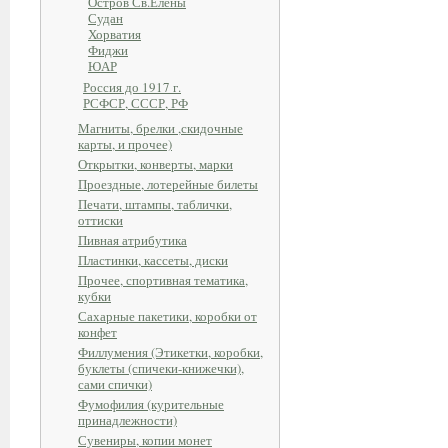
Остров Св.Елены
Судан
Хорватия
Фиджи
ЮАР
Россия до 1917 г.
РСФСР, СССР, РФ
Магниты, брелки ,скидочные
карты, и прочее)
Открытки, конверты, марки
Проездные, лотерейные билеты
Печати, штампы, таблички,
оттиски
Пивная атрибутика
Пластинки, кассеты, диски
Прочее, спортивная тематика,
кубки
Сахарные пакетики, коробки от
конфет
Филлумения (Этикетки, коробки,
буклеты (спичеки-книжечки),
сами спички)
Фумофилия (курительные
принадлежности)
Сувениры, копии монет