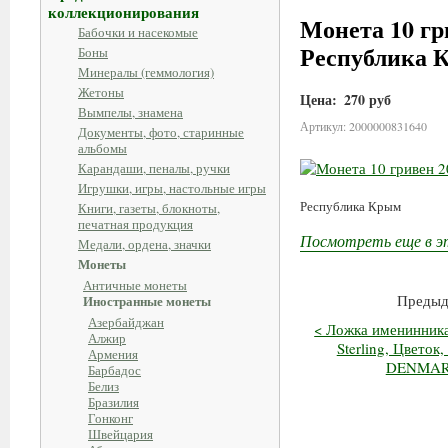
коллекционирования
Монета 10 гр
Бабочки и насекомые
Республика 
Боны
Минералы (геммология)
Жетоны
Цена:
270 руб
Вымпелы, знамена
Артикул: 2000000831640
Документы, фото, старинные
альбомы
Карандаши, пеналы, ручки
Игрушки, игры, настольные игры
Республика Крым
Книги, газеты, блокноты,
печатная продукция
Посмотреть еще в э
Медали, ордена, значки
Монеты
Античные монеты
Предыд
Иностранные монеты
Азербайджан
< Ложка именинника1
Алжир
Sterling, Цветок
Армения
DENMARK
Барбадос
Белиз
Бразилия
Гонконг
Швейцария