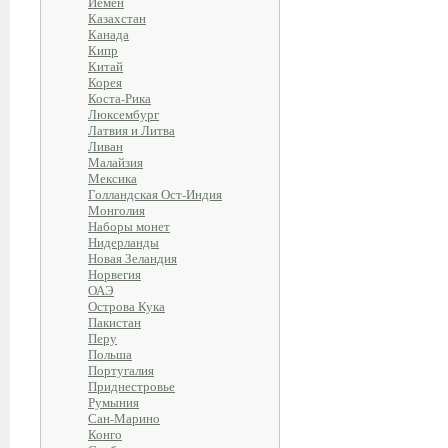
Йемен
Казахстан
Канада
Кипр
Китай
Корея
Коста-Рика
Люксембург
Латвия и Литва
Ливан
Малайзия
Мексика
Голландская Ост-Индия
Монголия
Наборы монет
Нидерланды
Новая Зеландия
Норвегия
ОАЭ
Острова Кука
Пакистан
Перу
Польша
Португалия
Приднестровье
Румыния
Сан-Марино
Конго