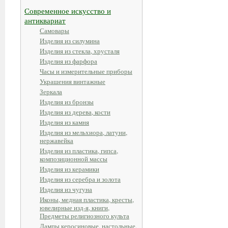
Современное искусство и
антиквариат
Самовары
Изделия из силумина
Изделия из стекла, хрусталя
Изделия из фарфора
Часы и измерительные приборы
Украшения винтажные
Зеркала
Изделия из бронзы
Изделия из дерева, кости
Изделия из камня
Изделия из мельхиора, латуни,
нержавейка
Изделия из пластика, гипса,
композиционной массы
Изделия из керамики
Изделия из серебра и золота
Изделия из чугуна
Иконы, медная пластика, кресты,
ювелирные изд-я, книги,
Предметы религиозного культа
Лампы керосиновые, настольные,