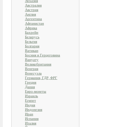
Абхазия
Австралия
Австрия
Англия
Аргентина
Афганистан
Африка
Бахрейн
Беларусь
Бельгия
Болгария
Ватикан
Босния и Герцеговина
Вануату
Великобритания
Венгрия
Венесуэла
Германия, ГДР, ФРГ
Греция
Дания
Евро-монеты
Израиль
Египет
Индия
Индонезия
Иран
Испания
Италия