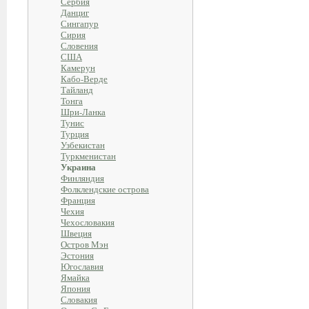
Сербия
Данциг
Сингапур
Сирия
Словения
США
Камерун
Кабо-Верде
Тайланд
Тонга
Шри-Ланка
Тунис
Турция
Узбекистан
Туркменистан
Украина
Финляндия
Фолклендские острова
Франция
Чехия
Чехословакия
Швеция
Остров Мэн
Эстония
Югославия
Ямайка
Япония
Словакия