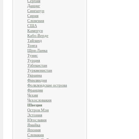
Сербия
Данциг
Сингапур
Сирия
Словения
США
Камерун
Кабо-Верде
Тайланд
Тонга
Шри-Ланка
Тунис
Турция
Узбекистан
Туркменистан
Украина
Финляндия
Фолклендские острова
Франция
Чехия
Чехословакия
Швеция
Остров Мэн
Эстония
Югославия
Ямайка
Япония
Словакия