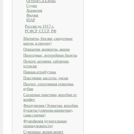
Остров Св.Елены
Судан
Хорватия
Фиджи
ЮАР
Россия до 1917 г.
РСФСР, СССР, РФ
Магниты, брелки ,скидочные
карты, и прочее)
Открытки, конверты, марки
Проездные, лотерейные билеты
Печати, штампы, таблички,
оттиски
Пивная атрибутика
Пластинки, кассеты, диски
Прочее, спортивная тематика,
кубки
Сахарные пакетики, коробки от
конфет
Филлумения (Этикетки, коробки,
буклеты (спичеки-книжечки),
сами спички)
Фумофилия (курительные
принадлежности)
Сувениры, копии монет