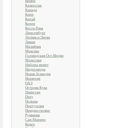
Йемен
Казахстан
Канада
Кипр
Китай
Корея
Коста-Рика
Люксембург
Латвия и Литва
Ливан
Малайзия
Мексика
Голландская Ост-Индия
Монголия
Наборы монет
Нидерланды
Новая Зеландия
Норвегия
ОАЭ
Острова Кука
Пакистан
Перу
Польша
Португалия
Приднестровье
Румыния
Сан-Марино
Конго