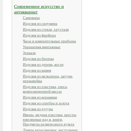
Современное искусство и
антиквариат
Самовары
Изделия из силумина
Изделия из стекла, хрусталя
Изделия из фарфора
Часы и измерительные приборы
Украшения винтажные
Зеркала
Изделия из бронзы
Изделия из дерева, кости
Изделия из камня
Изделия из мельхиора, латуни,
нержавейка
Изделия из пластика, гипса,
композиционной массы
Изделия из керамики
Изделия из серебра и золота
Изделия из чугуна
Иконы, медная пластика, кресты,
ювелирные изд-я, книги,
Предметы религиозного культа
Лампы керосиновые, настольные,