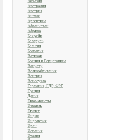
Абхазия
Австралия
Австрия
Англия
Аргентина
Афганистан
Африка
Бахрейн
Беларусь
Бельгия
Болгария
Ватикан
Босния и Герцеговина
Вануату
Великобритания
Венгрия
Венесуэла
Германия, ГДР, ФРГ
Греция
Дания
Евро-монеты
Израиль
Египет
Индия
Индонезия
Иран
Испания
Италия