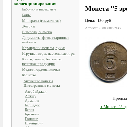
коллекционирования
Монета "5 эр
Бабочки и насекомые
Боны
Цена:
150 руб
Минералы (геммология)
Жетоны
Артикул: 2000000197845
Вымпелы, знамена
Документы, фото, старинные
альбомы
Карандаши, пеналы, ручки
Игрушки, игры, настольные игры
Книги, газеты, блокноты,
печатная продукция
Медали, ордена, значки
Монеты
Античные монеты
Иностранные монеты
Азербайджан
Алжир
Предыд
Армения
Барбадос
< Монета "5 э
Белиз
Бразилия
Гонконг
Швейцария