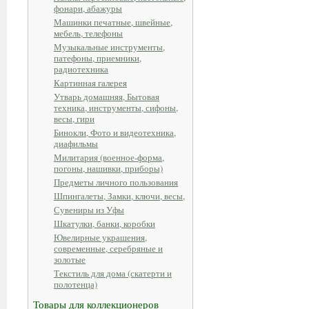
фонари, абажуры
Машинки печатные, швейные,
мебель, телефоны
Музыкальные инструменты,
патефоны, приемники,
радиотехника
Картинная галерея
Утварь домашняя, Бытовая
техника, инструменты, сифоны,
весы, гири
Бинокли, Фото и видеотехника,
диафильмы
Милитария (военное-форма,
погоны, нашивки, приборы)
Предметы личного пользования
Шпингалеты, Замки, ключи, весы,
Сувениры из Уфы
Шкатулки, банки, коробки
Ювелирные украшения,
современные, серебряные и
золотые
Текстиль для дома (скатерти и
полотенца)
Товары для коллекционеров