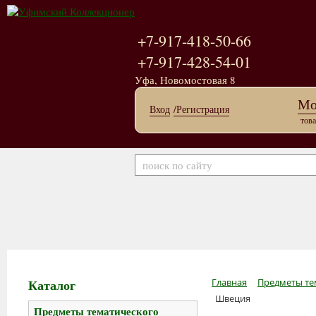
+7-917-418-50-66
+7-917-428-54-01
Уфа, Новомостовая 8
Мо
Вход
/Регистрация
това
Каталог
Главная
Предметы те
Швеция
Предметы тематического