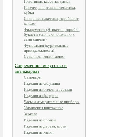
Пластинки, кассеты, диски
Прочее, спортивная тематика,
кубки
Сахарные пакетики, коробки от
конфет
Филлумения (Этикетки, коробки,
буклеты (спичеки-книжечки),
сами спички)
Фумофилия (курительные
принадлежности)
Сувениры, копии монет
Современное искусство и
антиквариат
Самовары
Изделия из силумина
Изделия из стекла, хрусталя
Изделия из фарфора
Часы и измерительные приборы
Украшения винтажные
Зеркала
Изделия из бронзы
Изделия из дерева, кости
Изделия из камня