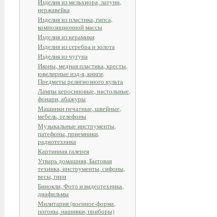
Изделия из мельхиора, латуни,
нержавейка
Изделия из пластика, гипса,
композиционной массы
Изделия из керамики
Изделия из серебра и золота
Изделия из чугуна
Иконы, медная пластика, кресты,
ювелирные изд-я, книги,
Предметы религиозного культа
Лампы керосиновые, настольные,
фонари, абажуры
Машинки печатные, швейные,
мебель, телефоны
Музыкальные инструменты,
патефоны, приемники,
радиотехника
Картинная галерея
Утварь домашняя, Бытовая
техника, инструменты, сифоны,
весы, гири
Бинокли, Фото и видеотехника,
диафильмы
Милитария (военное-форма,
погоны, нашивки, приборы)