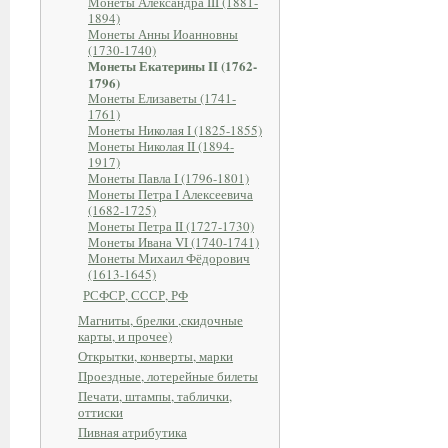
Монеты Александра III (1881-
1894)
Монеты Анны Иоанновны
(1730-1740)
Монеты Екатерины II (1762-
1796)
Монеты Елизаветы (1741-
1761)
Монеты Николая I (1825-1855)
Монеты Николая II (1894-
1917)
Монеты Павла I (1796-1801)
Монеты Петра I Алексеевича
(1682-1725)
Монеты Петра II (1727-1730)
Монеты Ивана VI (1740-1741)
Монеты Михаил Фёдорович
(1613-1645)
РСФСР, СССР, РФ
Магниты, брелки ,скидочные
карты, и прочее)
Открытки, конверты, марки
Проездные, лотерейные билеты
Печати, штампы, таблички,
оттиски
Пивная атрибутика