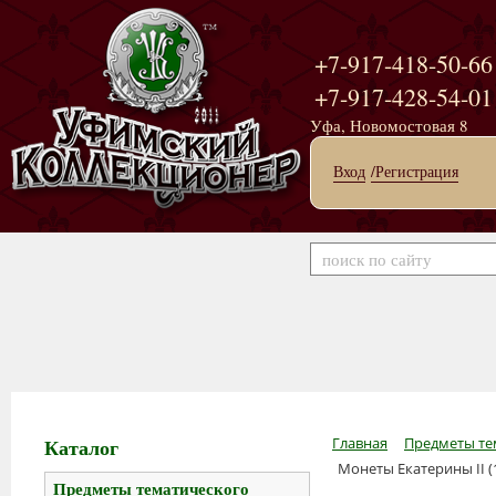
+7-917-418-50-66
+7-917-428-54-01
Уфа, Новомостовая 8
Вход
/Регистрация
Каталог
Главная
Предметы те
Монеты Екатерины II (
Предметы тематического