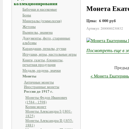
коллекционирования
Монета Екате
Бабочки и насекомые
Боны
Цена:
6 000 руб
Минералы (геммология)
Жетоны
Артикул: 2000000230832
Вымпелы, знамена
Документы, фото, старинные
альбомы
Карандаши, пеналы, ручки
Посмотреть еще в э
Игрушки, игры, настольные игры
Книги, газеты, блокноты,
печатная продукция
Предыд
Медали, ордена, значки
< Монета Екатерины 
Монеты
Античные монеты
Иностранные монеты
Россия до 1917 г.
Монеты Федор Иванович
(1584 - 1598)
Копии монет
Монеты Александра I (1801-
1825)
Монеты Александра II (1855-
1881)