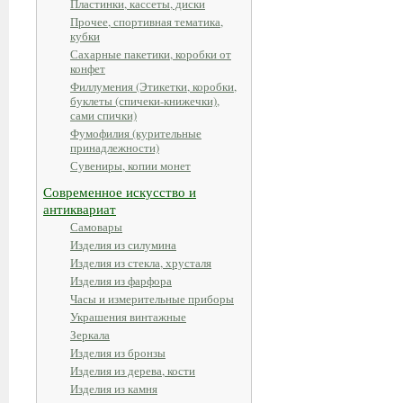
Пластинки, кассеты, диски
Прочее, спортивная тематика,
кубки
Сахарные пакетики, коробки от
конфет
Филлумения (Этикетки, коробки,
буклеты (спичеки-книжечки),
сами спички)
Фумофилия (курительные
принадлежности)
Сувениры, копии монет
Современное искусство и
антиквариат
Самовары
Изделия из силумина
Изделия из стекла, хрусталя
Изделия из фарфора
Часы и измерительные приборы
Украшения винтажные
Зеркала
Изделия из бронзы
Изделия из дерева, кости
Изделия из камня