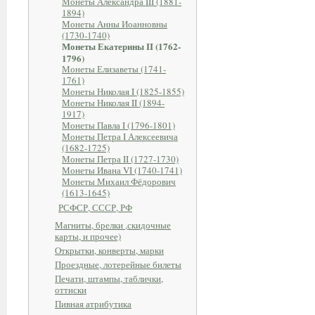
Монеты Александра III (1881-
1894)
Монеты Анны Иоанновны
(1730-1740)
Монеты Екатерины II (1762-
1796)
Монеты Елизаветы (1741-
1761)
Монеты Николая I (1825-1855)
Монеты Николая II (1894-
1917)
Монеты Павла I (1796-1801)
Монеты Петра I Алексеевича
(1682-1725)
Монеты Петра II (1727-1730)
Монеты Ивана VI (1740-1741)
Монеты Михаил Фёдорович
(1613-1645)
РСФСР, СССР, РФ
Магниты, брелки ,скидочные
карты, и прочее)
Открытки, конверты, марки
Проездные, лотерейные билеты
Печати, штампы, таблички,
оттиски
Пивная атрибутика