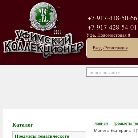
+7-917-418-50-66
+7-917-428-54-01
Уфа, Новомостовая 8
Вход
/Регистрация
Каталог
Главная
Предметы те
Монеты Екатерины II (
Предметы тематического