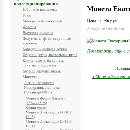
коллекционирования
Монета Екат
Бабочки и насекомые
Боны
Цена:
1 150 руб
Минералы (геммология)
Жетоны
Артикул: 2000000304366
Вымпелы, знамена
Документы, фото, старинные
альбомы
Карандаши, пеналы, ручки
Посмотреть еще в э
Игрушки, игры, настольные игры
Книги, газеты, блокноты,
печатная продукция
Предыд
Медали, ордена, значки
< Монета Екатерин
Монеты
Античные монеты
Иностранные монеты
Россия до 1917 г.
Монеты Федор Иванович
(1584 - 1598)
Копии монет
Монеты Александра I (1801-
1825)
Монеты Александра II (1855-
1881)