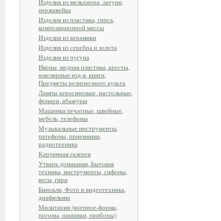
Изделия из мельхиора, латуни,
нержавейка
Изделия из пластика, гипса,
композиционной массы
Изделия из керамики
Изделия из серебра и золота
Изделия из чугуна
Иконы, медная пластика, кресты,
ювелирные изд-я, книги,
Предметы религиозного культа
Лампы керосиновые, настольные,
фонари, абажуры
Машинки печатные, швейные,
мебель, телефоны
Музыкальные инструменты,
патефоны, приемники,
радиотехника
Картинная галерея
Утварь домашняя, Бытовая
техника, инструменты, сифоны,
весы, гири
Бинокли, Фото и видеотехника,
диафильмы
Милитария (военное-форма,
погоны, нашивки, приборы)