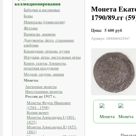
коллекционирования
Монета Екате
Бабочки и насекомые
1790/89.гг (59
Боны
Минералы (геммология)
Жетоны
Цена:
5 600 руб
Вымпелы, знамена
Артикул: 2000000422947
Документы, фото, старинные
альбомы
Карандаши, пеналы, ручки
Игрушки, игры, настольные игры
Книги, газеты, блокноты,
печатная продукция
Медали, ордена, значки
Монеты
Античные монеты
Иностранные монеты
Россия до 1917 г.
Монеты Федор Иванович
(1584 - 1598)
Копии монет
Монеты Александра I (1801-
1825)
Монеты Александра II (1855-
1881)
Предыд