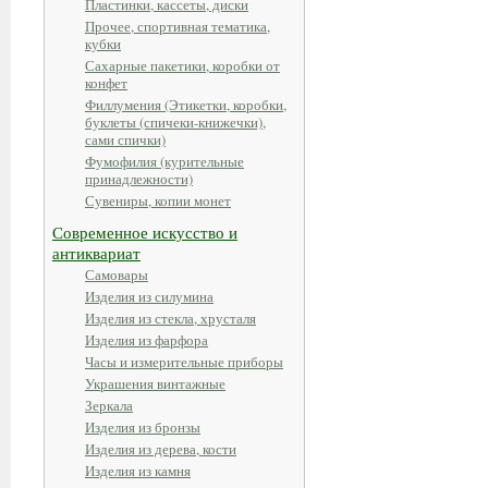
Пластинки, кассеты, диски
Прочее, спортивная тематика,
кубки
Сахарные пакетики, коробки от
конфет
Филлумения (Этикетки, коробки,
буклеты (спичеки-книжечки),
сами спички)
Фумофилия (курительные
принадлежности)
Сувениры, копии монет
Современное искусство и
антиквариат
Самовары
Изделия из силумина
Изделия из стекла, хрусталя
Изделия из фарфора
Часы и измерительные приборы
Украшения винтажные
Зеркала
Изделия из бронзы
Изделия из дерева, кости
Изделия из камня