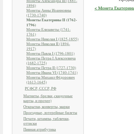
Монеты Александра III (1881-
1894)
< Монета Екатерины
Монеты Анны Иоанновны
(1730-1740)
Монеты Екатерины II (1762-
1796)
Монеты Елизаветы (1741-
1761)
Монеты Николая I (1825-1855)
Монеты Николая II (1894-
1917)
Монеты Павла I (1796-1801)
Монеты Петра I Алексеевича
(1682-1725)
Монеты Петра II (1727-1730)
Монеты Ивана VI (1740-1741)
Монеты Михаил Фёдорович
(1613-1645)
РСФСР, СССР, РФ
Магниты, брелки ,скидочные
карты, и прочее)
Открытки, конверты, марки
Проездные, лотерейные билеты
Печати, штампы, таблички,
оттиски
Пивная атрибутика