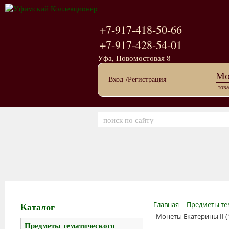
+7-917-418-50-66
+7-917-428-54-01
Уфа, Новомостовая 8
Мо
Вход
/Регистрация
това
Каталог
Главная
Предметы те
Монеты Екатерины II (
Предметы тематического