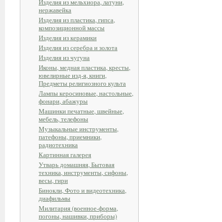
Изделия из мельхиора, латуни,
нержавейка
Изделия из пластика, гипса,
композиционной массы
Изделия из керамики
Изделия из серебра и золота
Изделия из чугуна
Иконы, медная пластика, кресты,
ювелирные изд-я, книги,
Предметы религиозного культа
Лампы керосиновые, настольные,
фонари, абажуры
Машинки печатные, швейные,
мебель, телефоны
Музыкальные инструменты,
патефоны, приемники,
радиотехника
Картинная галерея
Утварь домашняя, Бытовая
техника, инструменты, сифоны,
весы, гири
Бинокли, Фото и видеотехника,
диафильмы
Милитария (военное-форма,
погоны, нашивки, приборы)