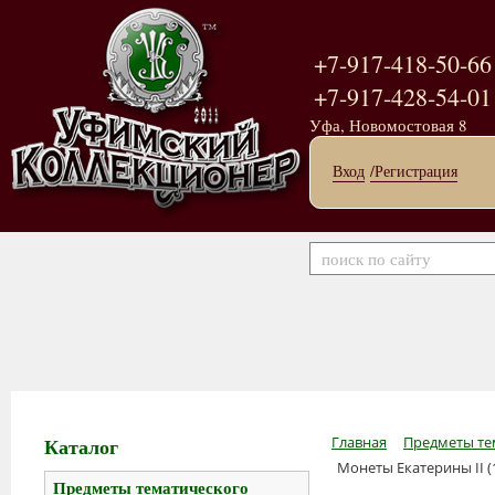
+7-917-418-50-66
+7-917-428-54-01
Уфа, Новомостовая 8
Вход
/Регистрация
Каталог
Главная
Предметы те
Монеты Екатерины II (
Предметы тематического