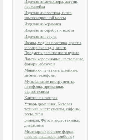
Изделия из мельхиора, латуни,
нержавейка
Изделия из пластика, гипса,
композиционной массы
Изделия из керамики
Изделия из серебра и золота
Изделия из чугуна
Иконы, медная пластика, кресты,
ювелирные изд-я, книги,
Предметы религиозного культа
Лампы керосиновые, настольные,
фонари, абажуры
Машинки печатные, швейные,
мебель, телефоны
Музыкальные инструменты,
патефоны, приемники,
радиотехника
Картинная галерея
Утварь домашняя, Бытовая
техника, инструменты, сифоны,
весы, гири
Бинокли, Фото и видеотехника,
диафильмы
Милитария (военное-форма,
погоны, нашивки, приборы)