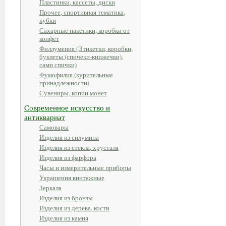
Пластинки, кассеты, диски
Прочее, спортивная тематика,
кубки
Сахарные пакетики, коробки от
конфет
Филлумения (Этикетки, коробки,
буклеты (спичеки-книжечки),
сами спички)
Фумофилия (курительные
принадлежности)
Сувениры, копии монет
Современное искусство и
антиквариат
Самовары
Изделия из силумина
Изделия из стекла, хрусталя
Изделия из фарфора
Часы и измерительные приборы
Украшения винтажные
Зеркала
Изделия из бронзы
Изделия из дерева, кости
Изделия из камня