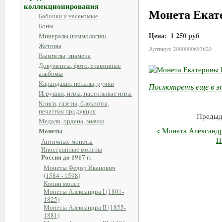
коллекционирования
Монета Екате
Бабочки и насекомые
Боны
Цена:
1 250 руб
Минералы (геммология)
Жетоны
Артикул: 2000000693620
Вымпелы, знамена
Документы, фото, старинные
альбомы
Карандаши, пеналы, ручки
Посмотреть еще в э
Игрушки, игры, настольные игры
Книги, газеты, блокноты,
печатная продукция
Предыд
Медали, ордена, значки
< Монета Александр
Монеты
Н
Античные монеты
Иностранные монеты
Россия до 1917 г.
Монеты Федор Иванович
(1584 - 1598)
Копии монет
Монеты Александра I (1801-
1825)
Монеты Александра II (1855-
1881)