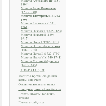
Монеты Александра III (1881-
1894)
Монеты Анны Иоанновны
(1730-1740)
Монеты Екатерины II (1762-
1796)
Монеты Елизаветы (1741-
1761)
Монеты Николая I (1825-1855)
Монеты Николая II (1894-
1917)
Монеты Павла I (1796-1801)
Монеты Петра I Алексеевича
(1682-1725)
Монеты Петра II (1727-1730)
Монеты Ивана VI (1740-1741)
Монеты Михаил Фёдорович
(1613-1645)
РСФСР, СССР, РФ
Магниты, брелки ,скидочные
карты, и прочее)
Открытки, конверты, марки
Проездные, лотерейные билеты
Печати, штампы, таблички,
оттиски
Пивная атрибутика