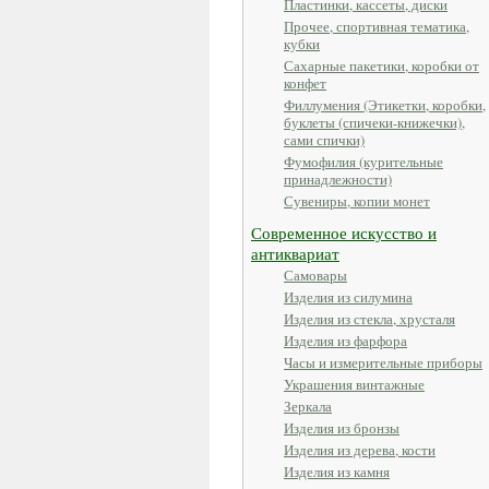
Пластинки, кассеты, диски
Прочее, спортивная тематика,
кубки
Сахарные пакетики, коробки от
конфет
Филлумения (Этикетки, коробки,
буклеты (спичеки-книжечки),
сами спички)
Фумофилия (курительные
принадлежности)
Сувениры, копии монет
Современное искусство и
антиквариат
Самовары
Изделия из силумина
Изделия из стекла, хрусталя
Изделия из фарфора
Часы и измерительные приборы
Украшения винтажные
Зеркала
Изделия из бронзы
Изделия из дерева, кости
Изделия из камня