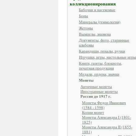
коллекционирования
Бабочки и насекомые
Боны
Минералы (геммология)
Жетоны
Вымпелы, знамена
Документы, фото, старинные
альбомы
Карандаши, пеналы, ручки
Игрушки, игры, настольные игры
Книги, газеты, блокноты,
печатная продукция
Медали, ордена, значки
Монеты
Античные монеты
Иностранные монеты
Россия до 1917 г.
Монеты Федор Иванович
(1584 - 1598)
Копии монет
Монеты Александра I (1801-
1825)
Монеты Александра II (1855-
1881)