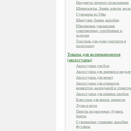
Предметы личного пользования
Шпингалеты, Замки, ключи, весы
Сувениры из Уфы
Шкатулки, банки, коробки
Ювелирные украшения,
современные, серебряные и
золотые
Текстиль для дома (скатерти и
полотенца)
Товары для коллекционеров
(аксессуары)
Аксессуары для бон
Аксессуары для значков и медале
Аксессуары для монет
Аксессуары для открыток,
конвертов, календарей и этикето
Аксессуары для пивных пробок
Кляссеры для марок, пинцеты
Лупы и весы
Пакеты подарочные, бумага,
банты
Сувенирные упаковки, коробки,
футляры