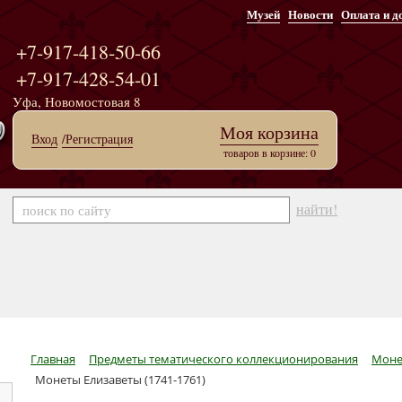
Музей
Новости
Оплата и д
+7-917-418-50-66
+7-917-428-54-01
Уфа, Новомостовая 8
Моя корзина
Вход
/Регистрация
товаров в корзине: 0
найти!
Главная
Предметы тематического коллекционирования
Моне
Монеты Елизаветы (1741-1761)