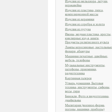
Изделия из мельхиора, латуни,
нержавейка
Изделия из пластика, гипса,
композиционной массы
Изделия из керамики
Изделия из серебра и золота
Изделия из чугуна
Иконы, медная пластика, кресты,
ювелирные изд-я, книги,
Предметы религиозного культа
Лампы керосиновые, настольные
фонари, абажуры
Машинки печатные, швейные,
мебель, телефоны
Музыкальные инструменты,
патефоны, приемники,
радиотехника
Картинная галерея
Утварь домашняя, Бытовая
техника, инструменты, сифоны,
весы, гири
Бинокли, Фото и видеотехника,
диафильмы
Милитария (военное-форма,
погоны, нашивки, приборы)