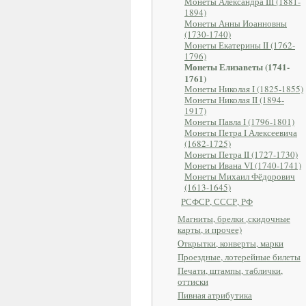
Монеты Александра III (1881-
1894)
Монеты Анны Иоанновны
(1730-1740)
Монеты Екатерины II (1762-
1796)
Монеты Елизаветы (1741-
1761)
Монеты Николая I (1825-1855)
Монеты Николая II (1894-
1917)
Монеты Павла I (1796-1801)
Монеты Петра I Алексеевича
(1682-1725)
Монеты Петра II (1727-1730)
Монеты Ивана VI (1740-1741)
Монеты Михаил Фёдорович
(1613-1645)
РСФСР, СССР, РФ
Магниты, брелки ,скидочные
карты, и прочее)
Открытки, конверты, марки
Проездные, лотерейные билеты
Печати, штампы, таблички,
оттиски
Пивная атрибутика