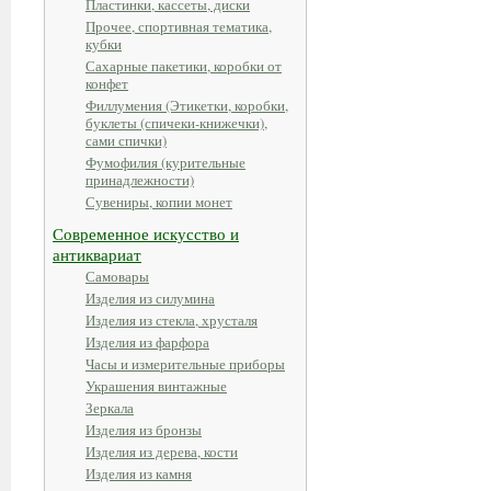
Пластинки, кассеты, диски
Прочее, спортивная тематика,
кубки
Сахарные пакетики, коробки от
конфет
Филлумения (Этикетки, коробки,
буклеты (спичеки-книжечки),
сами спички)
Фумофилия (курительные
принадлежности)
Сувениры, копии монет
Современное искусство и
антиквариат
Самовары
Изделия из силумина
Изделия из стекла, хрусталя
Изделия из фарфора
Часы и измерительные приборы
Украшения винтажные
Зеркала
Изделия из бронзы
Изделия из дерева, кости
Изделия из камня