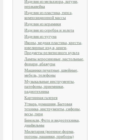
Изделия из мельхиора, латуни,
нержавейка
Изделия из пластика, гипса,
композиционной массы
Изделия из керамики
Изделия из серебра и золота
Изделия из чугуна
Иконы, медная пластика, кресты,
ювелирные изд-я, книги,
Предметы религиозного культа
Лампы керосиновые, настольные,
фонари, абажуры
Машинки печатные, швейные,
мебель, телефоны
Музыкальные инструменты,
патефоны, приемники,
радиотехника
Картинная галерея
Утварь домашняя, Бытовая
техника, инструменты, сифоны,
весы, гири
Бинокли, Фото и видеотехника,
диафильмы
Милитария (военное-форма,
погоны, нашивки, приборы)