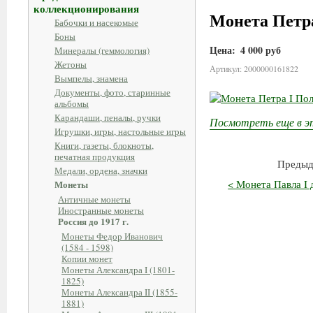
коллекционирования
Монета Петра
Бабочки и насекомые
Боны
Цена:
4 000 руб
Минералы (геммология)
Жетоны
Артикул: 2000000161822
Вымпелы, знамена
Документы, фото, старинные
альбомы
Карандаши, пеналы, ручки
Посмотреть еще в э
Игрушки, игры, настольные игры
Книги, газеты, блокноты,
печатная продукция
Предыд
Медали, ордена, значки
< Монета Павла I д
Монеты
Античные монеты
Иностранные монеты
Россия до 1917 г.
Монеты Федор Иванович
(1584 - 1598)
Копии монет
Монеты Александра I (1801-
1825)
Монеты Александра II (1855-
1881)