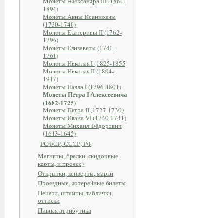
Монеты Александра III (1881-
1894)
Монеты Анны Иоанновны
(1730-1740)
Монеты Екатерины II (1762-
1796)
Монеты Елизаветы (1741-
1761)
Монеты Николая I (1825-1855)
Монеты Николая II (1894-
1917)
Монеты Павла I (1796-1801)
Монеты Петра I Алексеевича
(1682-1725)
Монеты Петра II (1727-1730)
Монеты Ивана VI (1740-1741)
Монеты Михаил Фёдорович
(1613-1645)
РСФСР, СССР, РФ
Магниты, брелки ,скидочные
карты, и прочее)
Открытки, конверты, марки
Проездные, лотерейные билеты
Печати, штампы, таблички,
оттиски
Пивная атрибутика