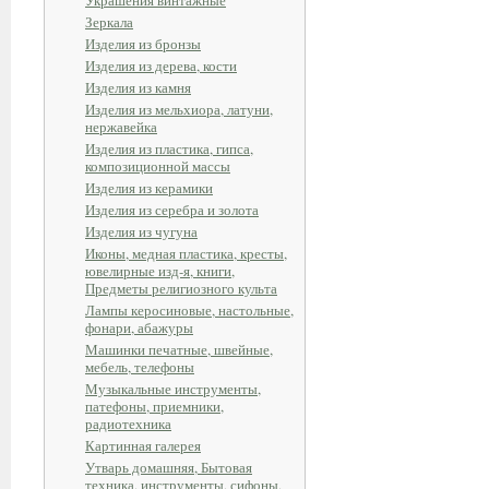
Украшения винтажные
Зеркала
Изделия из бронзы
Изделия из дерева, кости
Изделия из камня
Изделия из мельхиора, латуни,
нержавейка
Изделия из пластика, гипса,
композиционной массы
Изделия из керамики
Изделия из серебра и золота
Изделия из чугуна
Иконы, медная пластика, кресты,
ювелирные изд-я, книги,
Предметы религиозного культа
Лампы керосиновые, настольные,
фонари, абажуры
Машинки печатные, швейные,
мебель, телефоны
Музыкальные инструменты,
патефоны, приемники,
радиотехника
Картинная галерея
Утварь домашняя, Бытовая
техника, инструменты, сифоны,