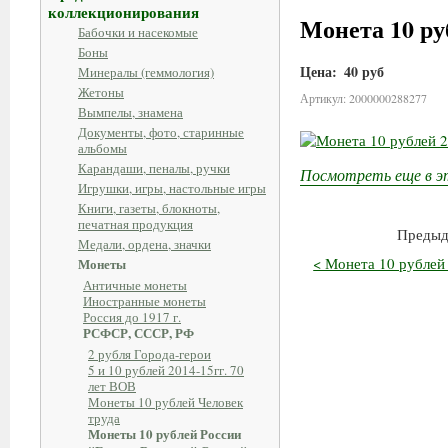
коллекционирования
Монета 10 ру
Бабочки и насекомые
Боны
Цена:
40 руб
Минералы (геммология)
Жетоны
Артикул: 2000000288277
Вымпелы, знамена
Документы, фото, старинные
альбомы
Карандаши, пеналы, ручки
Посмотреть еще в э
Игрушки, игры, настольные игры
Книги, газеты, блокноты,
печатная продукция
Предыд
Медали, ордена, значки
< Монета 10 рублей
Монеты
Античные монеты
Иностранные монеты
Россия до 1917 г.
РСФСР, СССР, РФ
2 рубля Города-герои
5 и 10 рублей 2014-15гг. 70
лет ВОВ
Монеты 10 рублей Человек
труда
Монеты 10 рублей России