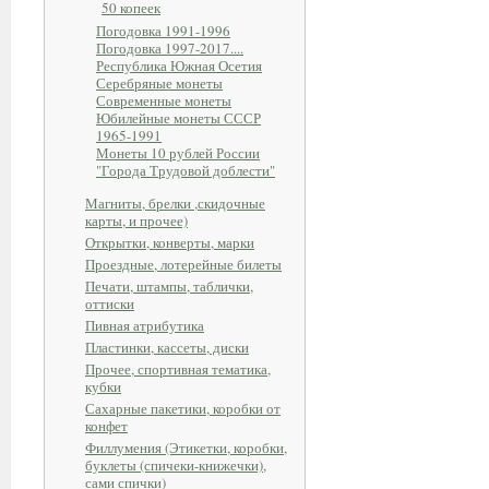
50 копеек
Погодовка 1991-1996
Погодовка 1997-2017....
Республика Южная Осетия
Серебряные монеты
Современные монеты
Юбилейные монеты СССР
1965-1991
Монеты 10 рублей России
"Города Трудовой доблести"
Магниты, брелки ,скидочные
карты, и прочее)
Открытки, конверты, марки
Проездные, лотерейные билеты
Печати, штампы, таблички,
оттиски
Пивная атрибутика
Пластинки, кассеты, диски
Прочее, спортивная тематика,
кубки
Сахарные пакетики, коробки от
конфет
Филлумения (Этикетки, коробки,
буклеты (спичеки-книжечки),
сами спички)