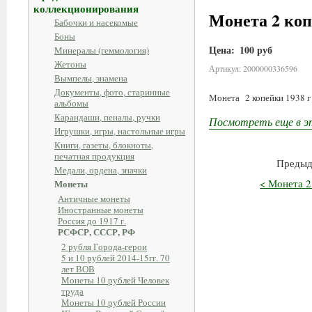
коллекционирования
Монета 2 коп
Бабочки и насекомые
Боны
Цена:
100 руб
Минералы (геммология)
Жетоны
Артикул: 2000000336596
Вымпелы, знамена
Документы, фото, старинные
Монета 2 копейки 1938 г
альбомы
Карандаши, пеналы, ручки
Посмотреть еще в э
Игрушки, игры, настольные игры
Книги, газеты, блокноты,
печатная продукция
Предыд
Медали, ордена, значки
< Монета 2
Монеты
Античные монеты
Иностранные монеты
Россия до 1917 г.
РСФСР, СССР, РФ
2 рубля Города-герои
5 и 10 рублей 2014-15гг. 70
лет ВОВ
Монеты 10 рублей Человек
труда
Монеты 10 рублей России