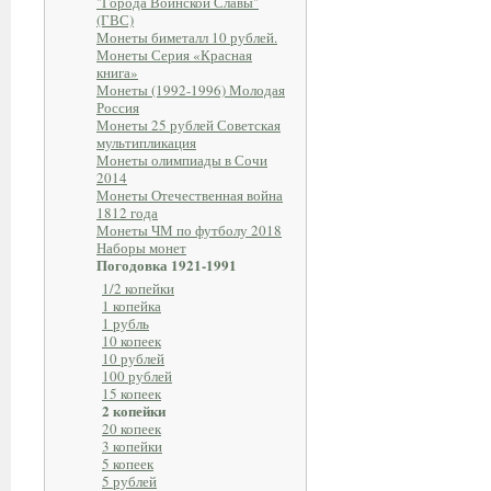
"Города Воинской Славы"
(ГВС)
Монеты биметалл 10 рублей.
Монеты Серия «Красная
книга»
Монеты (1992-1996) Молодая
Россия
Монеты 25 рублей Советская
мультипликация
Монеты олимпиады в Сочи
2014
Монеты Отечественная война
1812 года
Монеты ЧМ по футболу 2018
Наборы монет
Погодовка 1921-1991
1/2 копейки
1 копейка
1 рубль
10 копеек
10 рублей
100 рублей
15 копеек
2 копейки
20 копеек
3 копейки
5 копеек
5 рублей