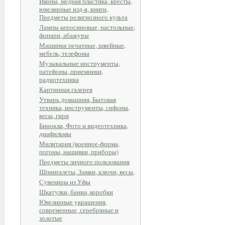
Иконы, медная пластика, кресты,
ювелирные изд-я, книги,
Предметы религиозного культа
Лампы керосиновые, настольные,
фонари, абажуры
Машинки печатные, швейные,
мебель, телефоны
Музыкальные инструменты,
патефоны, приемники,
радиотехника
Картинная галерея
Утварь домашняя, Бытовая
техника, инструменты, сифоны,
весы, гири
Бинокли, Фото и видеотехника,
диафильмы
Милитария (военное-форма,
погоны, нашивки, приборы)
Предметы личного пользования
Шпингалеты, Замки, ключи, весы,
Сувениры из Уфы
Шкатулки, банки, коробки
Ювелирные украшения,
современные, серебряные и
золотые