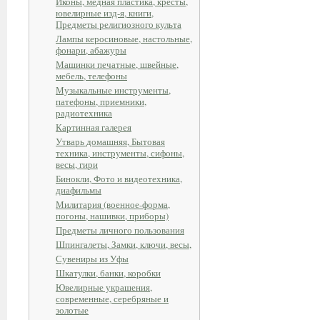
Иконы, медная пластика, кресты,
ювелирные изд-я, книги,
Предметы религиозного культа
Лампы керосиновые, настольные,
фонари, абажуры
Машинки печатные, швейные,
мебель, телефоны
Музыкальные инструменты,
патефоны, приемники,
радиотехника
Картинная галерея
Утварь домашняя, Бытовая
техника, инструменты, сифоны,
весы, гири
Бинокли, Фото и видеотехника,
диафильмы
Милитария (военное-форма,
погоны, нашивки, приборы)
Предметы личного пользования
Шпингалеты, Замки, ключи, весы,
Сувениры из Уфы
Шкатулки, банки, коробки
Ювелирные украшения,
современные, серебряные и
золотые