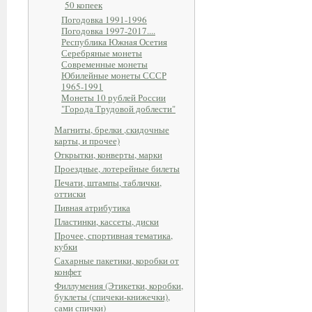
50 копеек
Погодовка 1991-1996
Погодовка 1997-2017....
Республика Южная Осетия
Серебряные монеты
Современные монеты
Юбилейные монеты СССР
1965-1991
Монеты 10 рублей России
"Города Трудовой доблести"
Магниты, брелки ,скидочные
карты, и прочее)
Открытки, конверты, марки
Проездные, лотерейные билеты
Печати, штампы, таблички,
оттиски
Пивная атрибутика
Пластинки, кассеты, диски
Прочее, спортивная тематика,
кубки
Сахарные пакетики, коробки от
конфет
Филлумения (Этикетки, коробки,
буклеты (спичеки-книжечки),
сами спички)