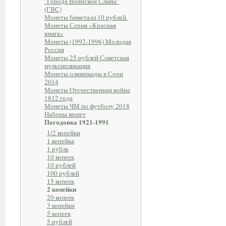
"Города Воинской Славы"
(ГВС)
Монеты биметалл 10 рублей.
Монеты Серия «Красная
книга»
Монеты (1992-1996) Молодая
Россия
Монеты 25 рублей Советская
мультипликация
Монеты олимпиады в Сочи
2014
Монеты Отечественная война
1812 года
Монеты ЧМ по футболу 2018
Наборы монет
Погодовка 1921-1991
1/2 копейки
1 копейка
1 рубль
10 копеек
10 рублей
100 рублей
15 копеек
2 копейки
20 копеек
3 копейки
5 копеек
5 рублей