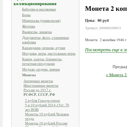
коллекционирования
Монета 2 коп
Бабочки и насекомые
Боны
Цена:
80 руб
Минералы (геммология)
Жетоны
Артикул: 2000000309033
Вымпелы, знамена
Документы, фото, старинные
Монета 2 копейки 1946 г
альбомы
Карандаши, пеналы, ручки
Посмотреть еще в э
Игрушки, игры, настольные игры
Книги, газеты, блокноты,
печатная продукция
Предыд
Медали, ордена, значки
< Монета 2
Монеты
Античные монеты
Иностранные монеты
Россия до 1917 г.
РСФСР, СССР, РФ
2 рубля Города-герои
5 и 10 рублей 2014-15гг. 70
лет ВОВ
Монеты 10 рублей Человек
труда
Монеты 10 рублей России