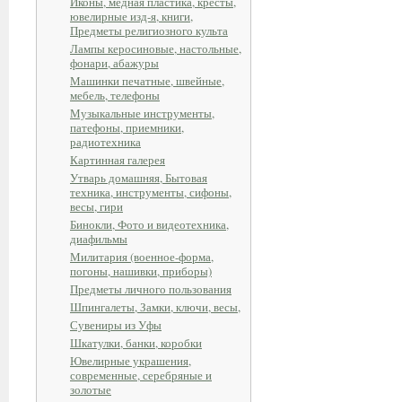
Иконы, медная пластика, кресты,
ювелирные изд-я, книги,
Предметы религиозного культа
Лампы керосиновые, настольные,
фонари, абажуры
Машинки печатные, швейные,
мебель, телефоны
Музыкальные инструменты,
патефоны, приемники,
радиотехника
Картинная галерея
Утварь домашняя, Бытовая
техника, инструменты, сифоны,
весы, гири
Бинокли, Фото и видеотехника,
диафильмы
Милитария (военное-форма,
погоны, нашивки, приборы)
Предметы личного пользования
Шпингалеты, Замки, ключи, весы,
Сувениры из Уфы
Шкатулки, банки, коробки
Ювелирные украшения,
современные, серебряные и
золотые