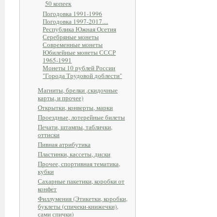
50 копеек
Погодовка 1991-1996
Погодовка 1997-2017....
Республика Южная Осетия
Серебряные монеты
Современные монеты
Юбилейные монеты СССР
1965-1991
Монеты 10 рублей России
"Города Трудовой доблести"
Магниты, брелки ,скидочные
карты, и прочее)
Открытки, конверты, марки
Проездные, лотерейные билеты
Печати, штампы, таблички,
оттиски
Пивная атрибутика
Пластинки, кассеты, диски
Прочее, спортивная тематика,
кубки
Сахарные пакетики, коробки от
конфет
Филлумения (Этикетки, коробки,
буклеты (спичеки-книжечки),
сами спички)