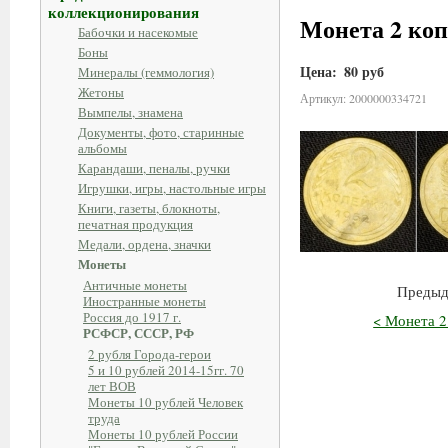
коллекционирования
Монета 2 коп
Бабочки и насекомые
Боны
Цена:
80 руб
Минералы (геммология)
Жетоны
Артикул: 2000000334721
Вымпелы, знамена
Документы, фото, старинные
альбомы
Карандаши, пеналы, ручки
Игрушки, игры, настольные игры
Книги, газеты, блокноты,
печатная продукция
Медали, ордена, значки
Монеты
Античные монеты
Предыд
Иностранные монеты
Россия до 1917 г.
< Монета 2
РСФСР, СССР, РФ
2 рубля Города-герои
5 и 10 рублей 2014-15гг. 70
лет ВОВ
Монеты 10 рублей Человек
труда
Монеты 10 рублей России