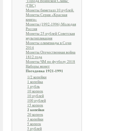
"Города Воинской Славы"
(ГВС)
Монеты биметалл 10 рублей.
Монеты Серия «Красная
книга»
Монеты (1992-1996) Молодая
Россия
Монеты 25 рублей Советская
мультипликация
Монеты олимпиады в Сочи
2014
Монеты Отечественная война
1812 года
Монеты ЧМ по футболу 2018
Наборы монет
Погодовка 1921-1991
1/2 копейки
1 копейка
1 рубль
10 копеек
10 рублей
100 рублей
15 копеек
2 копейки
20 копеек
3 копейки
5 копеек
5 рублей