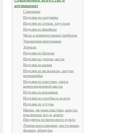
антиквариат
Самовары
Изделия из силумина
Изделия из стекла, хрусталя
Изделия из фарфора
Часы и измерительные приборы
Украшения винтажные
Зеркала
Изделия из бронзы
Изделия из дерева, кости
Изделия из камня
Изделия из мельхиора, латуни,
нержавейка
Изделия из пластика, гипса,
композиционной массы
Изделия из керамики
Изделия из серебра и золота
Изделия из чугуна
Иконы, медная пластика, кресты,
ювелирные изд-я, книги,
Предметы религиозного культа
Лампы керосиновые, настольные,
фонари, абажуры