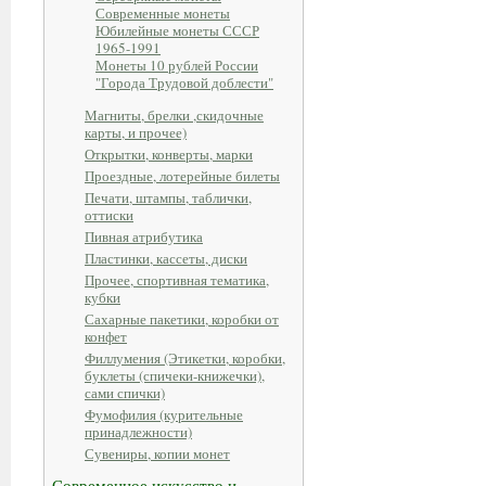
Современные монеты
Юбилейные монеты СССР
1965-1991
Монеты 10 рублей России
"Города Трудовой доблести"
Магниты, брелки ,скидочные
карты, и прочее)
Открытки, конверты, марки
Проездные, лотерейные билеты
Печати, штампы, таблички,
оттиски
Пивная атрибутика
Пластинки, кассеты, диски
Прочее, спортивная тематика,
кубки
Сахарные пакетики, коробки от
конфет
Филлумения (Этикетки, коробки,
буклеты (спичеки-книжечки),
сами спички)
Фумофилия (курительные
принадлежности)
Сувениры, копии монет
Современное искусство и