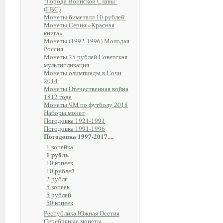
"Города Воинской Славы"
(ГВС)
Монеты биметалл 10 рублей.
Монеты Серия «Красная
книга»
Монеты (1992-1996) Молодая
Россия
Монеты 25 рублей Советская
мультипликация
Монеты олимпиады в Сочи
2014
Монеты Отечественная война
1812 года
Монеты ЧМ по футболу 2018
Наборы монет
Погодовка 1921-1991
Погодовка 1991-1996
Погодовка 1997-2017....
1 копейка
1 рубль
10 копеек
10 рублей
2 рубля
5 копеек
5 рублей
50 копеек
Республика Южная Осетия
Серебряные монеты