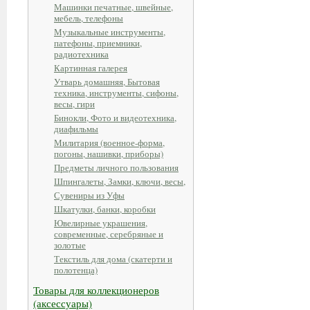
Машинки печатные, швейные,
мебель, телефоны
Музыкальные инструменты,
патефоны, приемники,
радиотехника
Картинная галерея
Утварь домашняя, Бытовая
техника, инструменты, сифоны,
весы, гири
Бинокли, Фото и видеотехника,
диафильмы
Милитария (военное-форма,
погоны, нашивки, приборы)
Предметы личного пользования
Шпингалеты, Замки, ключи, весы,
Сувениры из Уфы
Шкатулки, банки, коробки
Ювелирные украшения,
современные, серебряные и
золотые
Текстиль для дома (скатерти и
полотенца)
Товары для коллекционеров
(аксессуары)