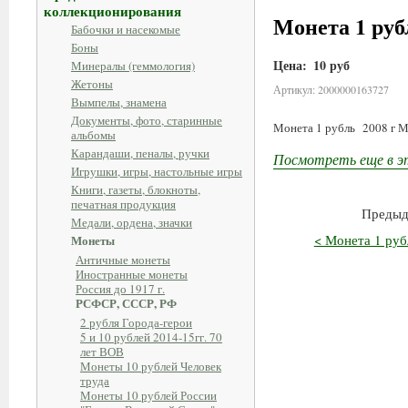
коллекционирования
Монета 1 ру
Бабочки и насекомые
Боны
Цена:
10 руб
Минералы (геммология)
Жетоны
Артикул: 2000000163727
Вымпелы, знамена
Документы, фото, старинные
Монета 1 рубль 2008 г
альбомы
Карандаши, пеналы, ручки
Посмотреть еще в э
Игрушки, игры, настольные игры
Книги, газеты, блокноты,
печатная продукция
Предыд
Медали, ордена, значки
< Монета 1 ру
Монеты
Античные монеты
Иностранные монеты
Россия до 1917 г.
РСФСР, СССР, РФ
2 рубля Города-герои
5 и 10 рублей 2014-15гг. 70
лет ВОВ
Монеты 10 рублей Человек
труда
Монеты 10 рублей России