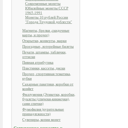
Современные монеты
Юбилейные монеты СССР
1965-1991
Монеты 10 рублей России
"Города Трудовой доблести"
Магниты, брелки ,скидочные
карты, и прочее)
Открытки, конверты, марки
Проездные, лотерейные билеты
Печати, штампы, таблички,
оттиски
Пивная атрибутика
Пластинки, кассеты, диски
Прочее, спортивная тематика,
кубки
Сахарные пакетики, коробки от
конфет
Филлумения (Этикетки, коробки,
буклеты (спичеки-книжечки),
сами спички)
Фумофилия (курительные
принадлежности)
Сувениры, копии монет
Современное искусство и