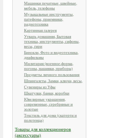
Машинки печатные, швейные,
мебель, телефоны
Музыкальные инструменты,
патефоны, приемники,
радиотехника
Картинная галерея
Утварь домашняя, Бытовая
техника, инструменты, сифоны,
весы, гири
Бинокли, Фото и видеотехника,
диафильмы
Милитария (военное-форма,
погоны, нашивки, приборы)
Предметы личного пользования
Шпингалеты, Замки, ключи, весы,
Сувениры из Уфы
Шкатулки, банки, коробки
Ювелирные украшения,
современные, серебряные и
золотые
Текстиль для дома (скатерти и
полотенца)
Товары для коллекционеров
(аксессуары)