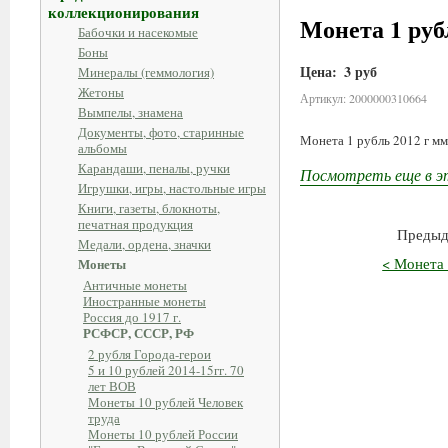
коллекционирования
Монета 1 руб
Бабочки и насекомые
Боны
Цена:
3 руб
Минералы (геммология)
Жетоны
Артикул: 2000000310664
Вымпелы, знамена
Документы, фото, старинные
Монета 1 рубль 2012 г м
альбомы
Карандаши, пеналы, ручки
Посмотреть еще в э
Игрушки, игры, настольные игры
Книги, газеты, блокноты,
печатная продукция
Предыд
Медали, ордена, значки
< Монета 
Монеты
Античные монеты
Иностранные монеты
Россия до 1917 г.
РСФСР, СССР, РФ
2 рубля Города-герои
5 и 10 рублей 2014-15гг. 70
лет ВОВ
Монеты 10 рублей Человек
труда
Монеты 10 рублей России