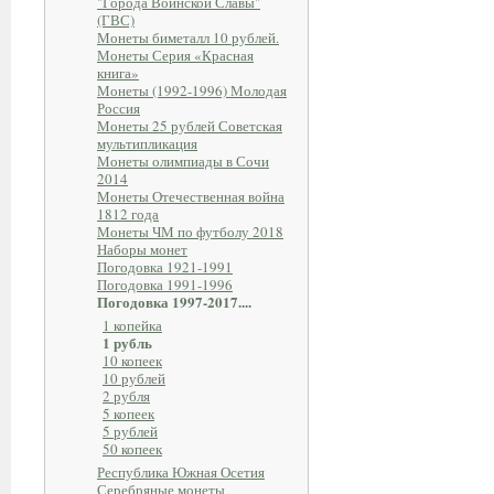
"Города Воинской Славы"
(ГВС)
Монеты биметалл 10 рублей.
Монеты Серия «Красная
книга»
Монеты (1992-1996) Молодая
Россия
Монеты 25 рублей Советская
мультипликация
Монеты олимпиады в Сочи
2014
Монеты Отечественная война
1812 года
Монеты ЧМ по футболу 2018
Наборы монет
Погодовка 1921-1991
Погодовка 1991-1996
Погодовка 1997-2017....
1 копейка
1 рубль
10 копеек
10 рублей
2 рубля
5 копеек
5 рублей
50 копеек
Республика Южная Осетия
Серебряные монеты