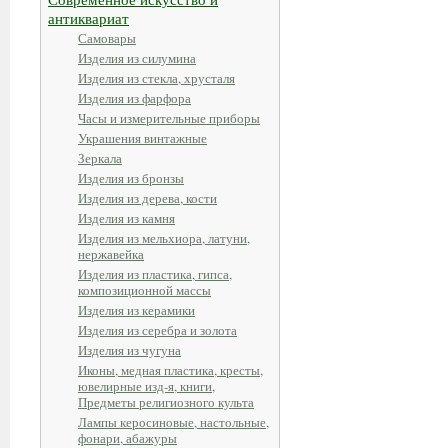
антиквариат
Самовары
Изделия из силумина
Изделия из стекла, хрусталя
Изделия из фарфора
Часы и измерительные приборы
Украшения винтажные
Зеркала
Изделия из бронзы
Изделия из дерева, кости
Изделия из камня
Изделия из мельхиора, латуни,
нержавейка
Изделия из пластика, гипса,
композиционной массы
Изделия из керамики
Изделия из серебра и золота
Изделия из чугуна
Иконы, медная пластика, кресты,
ювелирные изд-я, книги,
Предметы религиозного культа
Лампы керосиновые, настольные,
фонари, абажуры