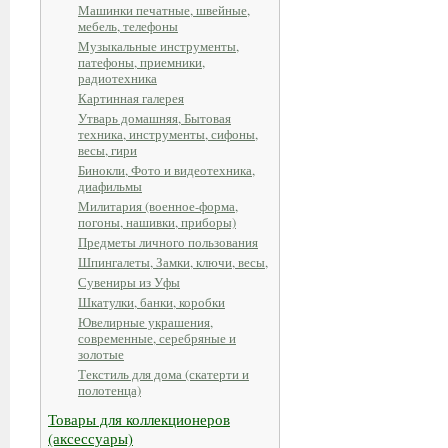
Машинки печатные, швейные,
мебель, телефоны
Музыкальные инструменты,
патефоны, приемники,
радиотехника
Картинная галерея
Утварь домашняя, Бытовая
техника, инструменты, сифоны,
весы, гири
Бинокли, Фото и видеотехника,
диафильмы
Милитария (военное-форма,
погоны, нашивки, приборы)
Предметы личного пользования
Шпингалеты, Замки, ключи, весы,
Сувениры из Уфы
Шкатулки, банки, коробки
Ювелирные украшения,
современные, серебряные и
золотые
Текстиль для дома (скатерти и
полотенца)
Товары для коллекционеров
(аксессуары)