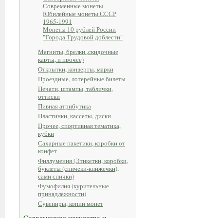
Современные монеты
Юбилейные монеты СССР
1965-1991
Монеты 10 рублей России
"Города Трудовой доблести"
Магниты, брелки ,скидочные
карты, и прочее)
Открытки, конверты, марки
Проездные, лотерейные билеты
Печати, штампы, таблички,
оттиски
Пивная атрибутика
Пластинки, кассеты, диски
Прочее, спортивная тематика,
кубки
Сахарные пакетики, коробки от
конфет
Филлумения (Этикетки, коробки,
буклеты (спичеки-книжечки),
сами спички)
Фумофилия (курительные
принадлежности)
Сувениры, копии монет
Современное искусство и