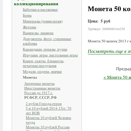
коллекционирования
Монета 50 ко
Бабочки и насекомые
Боны
Цена:
5 руб
Минералы (геммология)
Жетоны
Артикул: 2000000164250
Вымпелы, знамена
Документы, фото, старинные
Монета 50 копеек 2013 г 
альбомы
Карандаши, пеналы, ручки
Посмотреть еще в э
Игрушки, игры, настольные игры
Книги, газеты, блокноты,
печатная продукция
Предыд
Медали, ордена, значки
< Монета 50 к
Монеты
Античные монеты
Иностранные монеты
Россия до 1917 г.
РСФСР, СССР, РФ
2 рубля Города-герои
5 и 10 рублей 2014-15гг. 70
лет ВОВ
Монеты 10 рублей Человек
труда
Монеты 10 рублей России