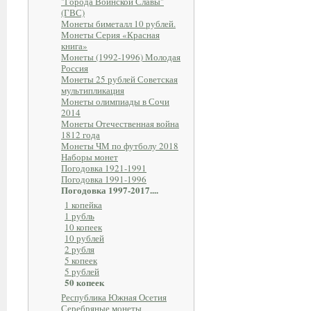
"Города Воинской Славы"
(ГВС)
Монеты биметалл 10 рублей.
Монеты Серия «Красная
книга»
Монеты (1992-1996) Молодая
Россия
Монеты 25 рублей Советская
мультипликация
Монеты олимпиады в Сочи
2014
Монеты Отечественная война
1812 года
Монеты ЧМ по футболу 2018
Наборы монет
Погодовка 1921-1991
Погодовка 1991-1996
Погодовка 1997-2017....
1 копейка
1 рубль
10 копеек
10 рублей
2 рубля
5 копеек
5 рублей
50 копеек
Республика Южная Осетия
Серебряные монеты