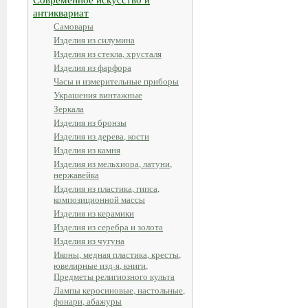
антиквариат
Самовары
Изделия из силумина
Изделия из стекла, хрусталя
Изделия из фарфора
Часы и измерительные приборы
Украшения винтажные
Зеркала
Изделия из бронзы
Изделия из дерева, кости
Изделия из камня
Изделия из мельхиора, латуни,
нержавейка
Изделия из пластика, гипса,
композиционной массы
Изделия из керамики
Изделия из серебра и золота
Изделия из чугуна
Иконы, медная пластика, кресты,
ювелирные изд-я, книги,
Предметы религиозного культа
Лампы керосиновые, настольные,
фонари, абажуры