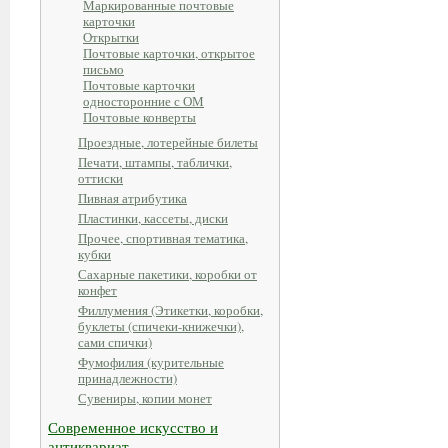
Маркированные почтовые
карточки
Открытки
Почтовые карточки, открытое
письмо
Почтовые карточки
односторонние с ОМ
Почтовые конверты
Проездные, лотерейные билеты
Печати, штампы, таблички,
оттиски
Пивная атрибутика
Пластинки, кассеты, диски
Прочее, спортивная тематика,
кубки
Сахарные пакетики, коробки от
конфет
Филлумения (Этикетки, коробки,
буклеты (спичеки-книжечки),
сами спички)
Фумофилия (курительные
принадлежности)
Сувениры, копии монет
Современное искусство и
антиквариат