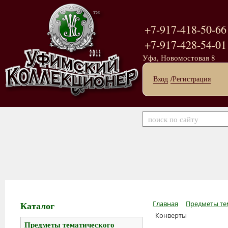
+7-917-418-50-66
+7-917-428-54-01
Уфа, Новомостовая 8
Вход
/Регистрация
Каталог
Главная
Предметы те
Конверты
Предметы тематического