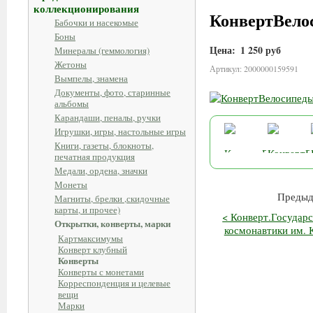
коллекционирования
КонвертВелос
Бабочки и насекомые
Боны
Цена:
1 250 руб
Минералы (геммология)
Жетоны
Артикул: 2000000159591
Вымпелы, знамена
Документы, фото, старинные
альбомы
Карандаши, пеналы, ручки
Игрушки, игры, настольные игры
Книги, газеты, блокноты,
печатная продукция
Медали, ордена, значки
Монеты
Предыд
Магниты, брелки ,скидочные
карты, и прочее)
< Конверт.Государ
Открытки, конверты, марки
космонавтики им. К
Картмаксимумы
Конверт клубный
Конверты
Конверты с монетами
Корреспонденция и целевые
вещи
Марки