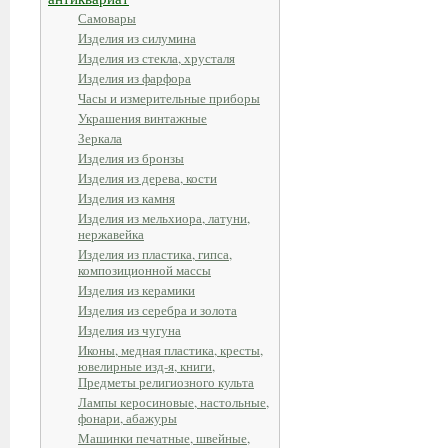
Самовары
Изделия из силумина
Изделия из стекла, хрусталя
Изделия из фарфора
Часы и измерительные приборы
Украшения винтажные
Зеркала
Изделия из бронзы
Изделия из дерева, кости
Изделия из камня
Изделия из мельхиора, латуни,
нержавейка
Изделия из пластика, гипса,
композиционной массы
Изделия из керамики
Изделия из серебра и золота
Изделия из чугуна
Иконы, медная пластика, кресты,
ювелирные изд-я, книги,
Предметы религиозного культа
Лампы керосиновые, настольные,
фонари, абажуры
Машинки печатные, швейные,