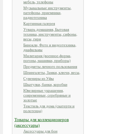
мебель, телефоны
Музыкальные инструменты,
патефоны, приемники,
радиотехника
Картинная галерея
Утварь домашняя, Бытовая
техника, инструменты, сифоны,
весы, гири
Бинокли, Фото и видеотехника,
диафильмы
Милитария (военное-форма,
погоны, нашивки, приборы)
Предметы личного пользования
Шпингалеты, Замки, ключи, весы,
Сувениры из Уфы
Шкатулки, банки, коробки
Ювелирные украшения,
современные, серебряные и
золотые
Текстиль для дома (скатерти и
полотенца)
Товары для коллекционеров
(аксессуары)
Аксессуары для бон