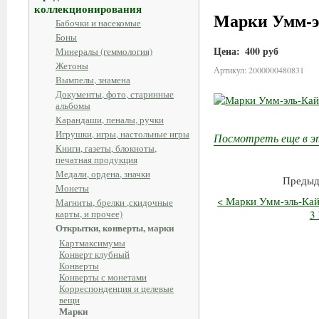
коллекционирования
Марки Умм-эл
Бабочки и насекомые
Боны
Цена:
400 руб
Минералы (геммология)
Жетоны
Артикул: 2000000480831
Вымпелы, знамена
Документы, фото, старинные
альбомы
Карандаши, пеналы, ручки
Игрушки, игры, настольные игры
Посмотреть еще в э
Книги, газеты, блокноты,
печатная продукция
Медали, ордена, значки
Предыд
Монеты
< Марки Умм-эль-Кай
Магниты, брелки ,скидочные
карты, и прочее)
3 
Открытки, конверты, марки
Картмаксимумы
Конверт клубный
Конверты
Конверты с монетами
Корреспонденция и целевые
вещи
Марки