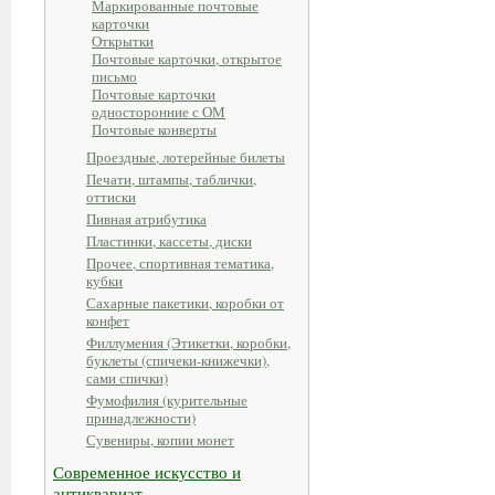
Маркированные почтовые
карточки
Открытки
Почтовые карточки, открытое
письмо
Почтовые карточки
односторонние с ОМ
Почтовые конверты
Проездные, лотерейные билеты
Печати, штампы, таблички,
оттиски
Пивная атрибутика
Пластинки, кассеты, диски
Прочее, спортивная тематика,
кубки
Сахарные пакетики, коробки от
конфет
Филлумения (Этикетки, коробки,
буклеты (спичеки-книжечки),
сами спички)
Фумофилия (курительные
принадлежности)
Сувениры, копии монет
Современное искусство и
антиквариат