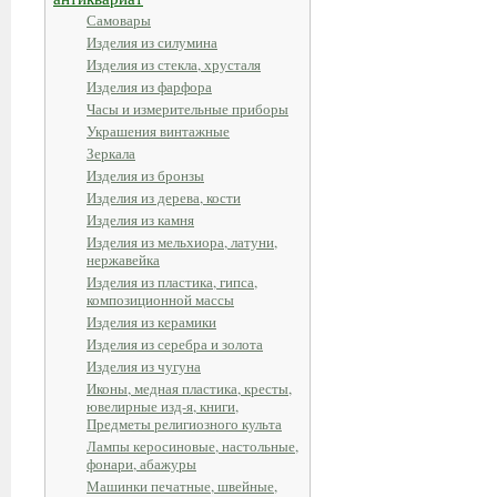
Самовары
Изделия из силумина
Изделия из стекла, хрусталя
Изделия из фарфора
Часы и измерительные приборы
Украшения винтажные
Зеркала
Изделия из бронзы
Изделия из дерева, кости
Изделия из камня
Изделия из мельхиора, латуни,
нержавейка
Изделия из пластика, гипса,
композиционной массы
Изделия из керамики
Изделия из серебра и золота
Изделия из чугуна
Иконы, медная пластика, кресты,
ювелирные изд-я, книги,
Предметы религиозного культа
Лампы керосиновые, настольные,
фонари, абажуры
Машинки печатные, швейные,