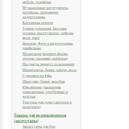
мебель, телефоны
Музыкальные инструменты,
патефоны, приемники,
радиотехника
Картинная галерея
Утварь домашняя, Бытовая
техника, инструменты, сифоны,
весы, гири
Бинокли, Фото и видеотехника,
диафильмы
Милитария (военное-форма,
погоны, нашивки, приборы)
Предметы личного пользования
Шпингалеты, Замки, ключи, весы,
Сувениры из Уфы
Шкатулки, банки, коробки
Ювелирные украшения,
современные, серебряные и
золотые
Текстиль для дома (скатерти и
полотенца)
Товары для коллекционеров
(аксессуары)
Аксессуары для бон