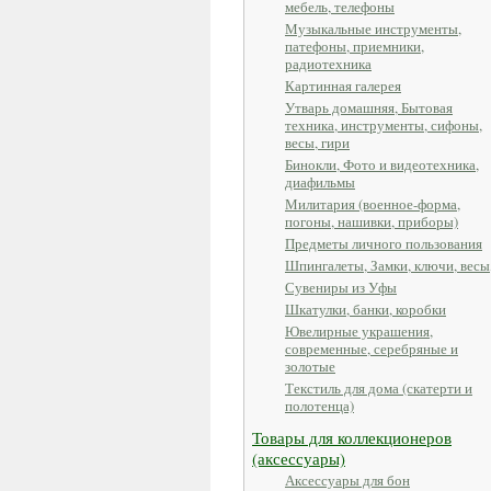
мебель, телефоны
Музыкальные инструменты,
патефоны, приемники,
радиотехника
Картинная галерея
Утварь домашняя, Бытовая
техника, инструменты, сифоны,
весы, гири
Бинокли, Фото и видеотехника,
диафильмы
Милитария (военное-форма,
погоны, нашивки, приборы)
Предметы личного пользования
Шпингалеты, Замки, ключи, весы
Сувениры из Уфы
Шкатулки, банки, коробки
Ювелирные украшения,
современные, серебряные и
золотые
Текстиль для дома (скатерти и
полотенца)
Товары для коллекционеров
(аксессуары)
Аксессуары для бон