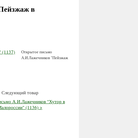
Пейзжаж в
Открытое письмо
А.И.Лажечников "Пейзжаж
Следующий товар
исьмо А.И.Лажечников "Хутор в
алороссии" (1136) >