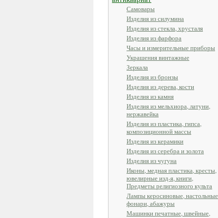
Самовары
Изделия из силумина
Изделия из стекла, хрусталя
Изделия из фарфора
Часы и измерительные приборы
Украшения винтажные
Зеркала
Изделия из бронзы
Изделия из дерева, кости
Изделия из камня
Изделия из мельхиора, латуни,
нержавейка
Изделия из пластика, гипса,
композиционной массы
Изделия из керамики
Изделия из серебра и золота
Изделия из чугуна
Иконы, медная пластика, кресты,
ювелирные изд-я, книги,
Предметы религиозного культа
Лампы керосиновые, настольные
фонари, абажуры
Машинки печатные, швейные,