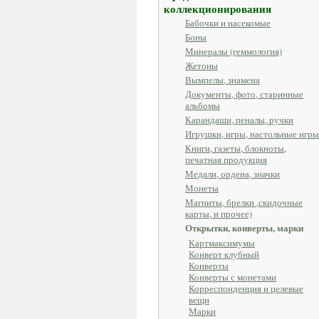
коллекционирования
Бабочки и насекомые
Боны
Минералы (геммология)
Жетоны
Вымпелы, знамена
Документы, фото, старинные
альбомы
Карандаши, пеналы, ручки
Игрушки, игры, настольные игры
Книги, газеты, блокноты,
печатная продукция
Медали, ордена, значки
Монеты
Магниты, брелки ,скидочные
карты, и прочее)
Открытки, конверты, марки
Картмаксимумы
Конверт клубный
Конверты
Конверты с монетами
Корреспонденция и целевые
вещи
Марки