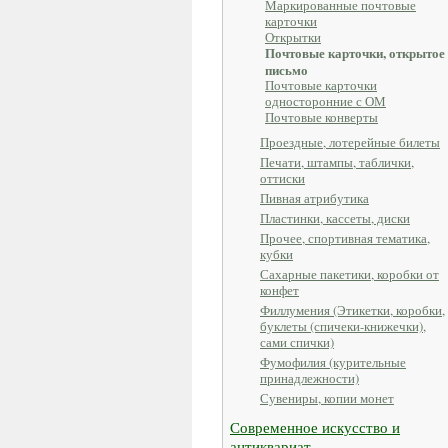
Маркированные почтовые
карточки
Открытки
Почтовые карточки, открытое
письмо
Почтовые карточки
односторонние с ОМ
Почтовые конверты
Проездные, лотерейные билеты
Печати, штампы, таблички,
оттиски
Пивная атрибутика
Пластинки, кассеты, диски
Прочее, спортивная тематика,
кубки
Сахарные пакетики, коробки от
конфет
Филлумения (Этикетки, коробки,
буклеты (спичеки-книжечки),
сами спички)
Фумофилия (курительные
принадлежности)
Сувениры, копии монет
Современное искусство и
антиквариат