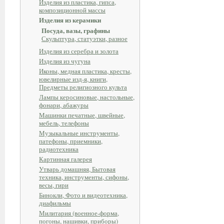
Изделия из пластика, гипса,
композиционной массы
Изделия из керамики
Посуда, вазы, графины
Скульптура, статуэтки, разное
Изделия из серебра и золота
Изделия из чугуна
Иконы, медная пластика, кресты,
ювелирные изд-я, книги,
Предметы религиозного культа
Лампы керосиновые, настольные,
фонари, абажуры
Машинки печатные, швейные,
мебель, телефоны
Музыкальные инструменты,
патефоны, приемники,
радиотехника
Картинная галерея
Утварь домашняя, Бытовая
техника, инструменты, сифоны,
весы, гири
Бинокли, Фото и видеотехника,
диафильмы
Милитария (военное-форма,
погоны, нашивки, приборы)