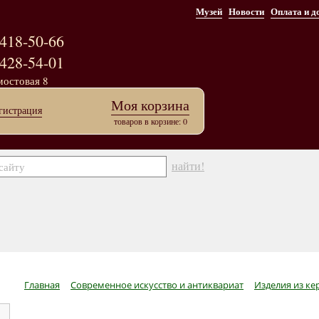
Музей
Новости
Оплата и д
418-50-66
428-54-01
мостовая 8
Моя корзина
гистрация
товаров в корзине: 0
найти!
Главная
Современное искусство и антиквариат
Изделия из к