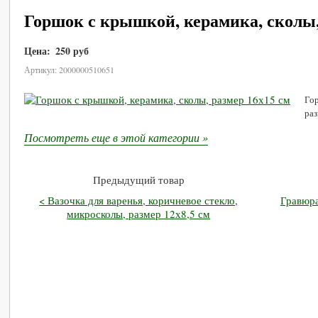
Горшок с крышкой, керамика, сколы,
Цена:
250 руб
В корзину
Артикул: 2000000510651
Гор
раз
Посмотреть еще в этой категории »
Предыдущий товар
< Вазочка для варенья, коричневое стекло,
Гравюра
микросколы, размер 12х8,5 см