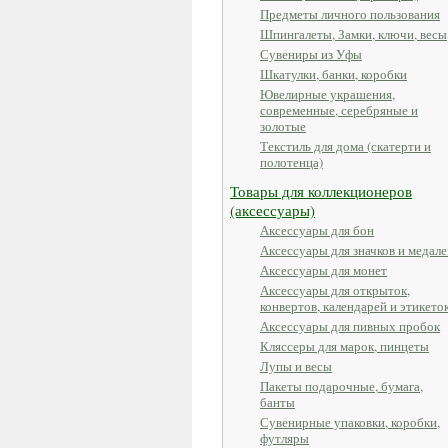
Предметы личного пользования
Шпингалеты, Замки, ключи, весы
Сувениры из Уфы
Шкатулки, банки, коробки
Ювелирные украшения,
современные, серебряные и
золотые
Текстиль для дома (скатерти и
полотенца)
Товары для коллекционеров
(аксессуары)
Аксессуары для бон
Аксессуары для значков и медале
Аксессуары для монет
Аксессуары для открыток,
конвертов, календарей и этикето
Аксессуары для пивных пробок
Кляссеры для марок, пинцеты
Лупы и весы
Пакеты подарочные, бумага,
банты
Сувенирные упаковки, коробки,
футляры