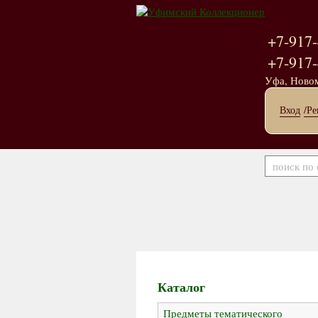
+7-917-
+7-917-
Уфа, Ново
Вход
/Ре
Каталог
Предметы тематического