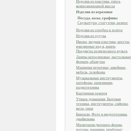
Изделия из пластика, гипса,
композиционной массы
Изделия из керамики
Посуда, вазы, графины
Скульптура, статуэтки, разное
Изделия из серебра и золота
Изделия из чугуна
Иконы, медная пластика, кресты,
ювелирные изд-я, книги,
Предметы религиозного культа
Лампы керосиновые, настольные
фонари, абажуры
Машинки печатные, швейные,
мебель, телефоны
Музыкальные инструменты,
патефоны, приемники,
радиотехника
Картинная галерея
Утварь домашняя, Бытовая
техника, инструменты, сифоны,
весы, гири
Бинокли, Фото и видеотехника,
диафильмы
Милитария (военное-форма,
погоны, нашивки, приборы)