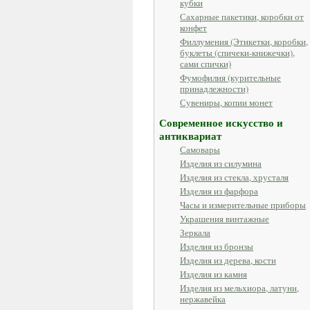
кубки
Сахарные пакетики, коробки от
конфет
Филлумения (Этикетки, коробки,
буклеты (спичеки-книжечки),
сами спички)
Фумофилия (курительные
принадлежности)
Сувениры, копии монет
Современное искусство и
антиквариат
Самовары
Изделия из силумина
Изделия из стекла, хрусталя
Изделия из фарфора
Часы и измерительные приборы
Украшения винтажные
Зеркала
Изделия из бронзы
Изделия из дерева, кости
Изделия из камня
Изделия из мельхиора, латуни,
нержавейка