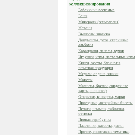
коллекционирования
Бабочки и насекомые
Боны
Минералы (геммология)
Жетоны
Вымпелы, знамена
Документы, фото, старинные
альбомы
Карандаши, пеналы, ручки
Игрушки, игры, настольные игры
Книги, газеты, блокноты,
печатная продукция
Медали, ордена, значки
Монеты
Магниты, брелки ,скидочные
карты, и прочее)
Открытки, конверты, марки
Проездные, лотерейные билеты
Печати, штампы, таблички,
оттиски
Пивная атрибутика
Пластинки, кассеты, диски
Прочее, спортивная тематика,