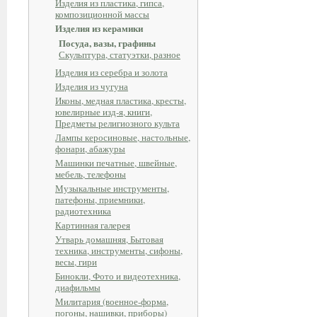
Изделия из пластика, гипса,
композиционной массы
Изделия из керамики
Посуда, вазы, графины
Скульптура, статуэтки, разное
Изделия из серебра и золота
Изделия из чугуна
Иконы, медная пластика, кресты,
ювелирные изд-я, книги,
Предметы религиозного культа
Лампы керосиновые, настольные,
фонари, абажуры
Машинки печатные, швейные,
мебель, телефоны
Музыкальные инструменты,
патефоны, приемники,
радиотехника
Картинная галерея
Утварь домашняя, Бытовая
техника, инструменты, сифоны,
весы, гири
Бинокли, Фото и видеотехника,
диафильмы
Милитария (военное-форма,
погоны, нашивки, приборы)