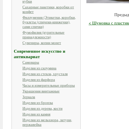
кубки
Сахарные пакетики, коробки от
конфет
Предыд
Филлумения (Этикетки, коробки,
буклеты (спичеки-книжечки),
< Шумовка с пластик
сами спички)
Фумофилия (курительные
принадлежности)
Сувениры, копии монет
Современное искусство и
антиквариат
Самовары
Изделия из силумина
Изделия из стекла, хрусталя
Изделия из фарфора
Часы и измерительные приборы
Украшения винтажные
Зеркала
Изделия из бронзы
Изделия из дерева, кости
Изделия из камня
Изделия из мельхиора, латуни,
нержавейка