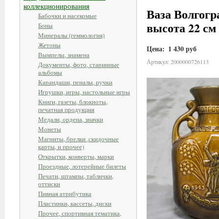
коллекционирования
Ваза Волгогра
Бабочки и насекомые
высота 22 см 
Боны
Минералы (геммология)
Жетоны
Цена:
1 430 руб
Вымпелы, знамена
Артикул: 2000000726113
Документы, фото, старинные
альбомы
Карандаши, пеналы, ручки
Игрушки, игры, настольные игры
Книги, газеты, блокноты,
печатная продукция
Медали, ордена, значки
Монеты
Магниты, брелки ,скидочные
карты, и прочее)
Открытки, конверты, марки
Проездные, лотерейные билеты
Печати, штампы, таблички,
оттиски
Пивная атрибутика
Пластинки, кассеты, диски
Прочее, спортивная тематика,