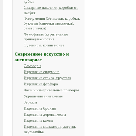
кубки
Сахарные пакетики, коробки от
конфет
Филлумения (Этикетки, коробки,
буклеты (спичеки-книжечки),
сами спички)
Фумофилия (курительные
принадлежности)
Сувениры, копии монет
Современное искусство и
антиквариат
Самовары
Изделия из силумина
Изделия из стекла, хрусталя
Изделия из фарфора
Часы и измерительные приборы
Украшения винтажные
Зеркала
Изделия из бронзы
Изделия из дерева, кости
Изделия из камня
Изделия из мельхиора, латуни,
нержавейка