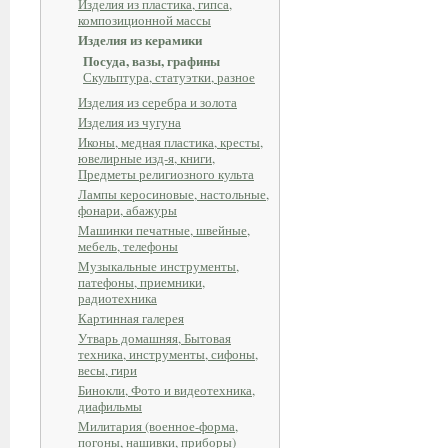
Изделия из пластика, гипса,
композиционной массы
Изделия из керамики
Посуда, вазы, графины
Скульптура, статуэтки, разное
Изделия из серебра и золота
Изделия из чугуна
Иконы, медная пластика, кресты,
ювелирные изд-я, книги,
Предметы религиозного культа
Лампы керосиновые, настольные,
фонари, абажуры
Машинки печатные, швейные,
мебель, телефоны
Музыкальные инструменты,
патефоны, приемники,
радиотехника
Картинная галерея
Утварь домашняя, Бытовая
техника, инструменты, сифоны,
весы, гири
Бинокли, Фото и видеотехника,
диафильмы
Милитария (военное-форма,
погоны, нашивки, приборы)