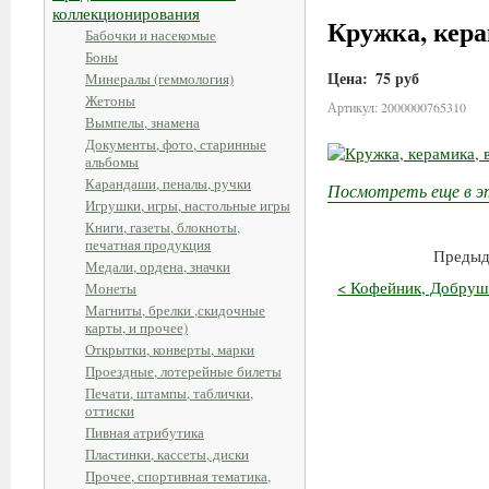
коллекционирования
Кружка, кера
Бабочки и насекомые
Боны
Цена:
75 руб
Минералы (геммология)
Жетоны
Артикул: 2000000765310
Вымпелы, знамена
Документы, фото, старинные
альбомы
Карандаши, пеналы, ручки
Посмотреть еще в э
Игрушки, игры, настольные игры
Книги, газеты, блокноты,
печатная продукция
Предыд
Медали, ордена, значки
< Кофейник, Добрушс
Монеты
Магниты, брелки ,скидочные
карты, и прочее)
Открытки, конверты, марки
Проездные, лотерейные билеты
Печати, штампы, таблички,
оттиски
Пивная атрибутика
Пластинки, кассеты, диски
Прочее, спортивная тематика,