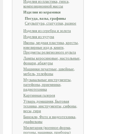
Изделия из пластика, гипса,
композиционной массы
Изделия из керамики
Посуда, вазы, графины
Скульптура, статуэтки, разное
Изделия из серебра и золота
Изделия из чугуна
Иконы, медная пластика, кресты,
ювелирные изд-я, книги,
Предметы религиозного культа
Лампы керосиновые, настольные,
фонари, абажуры
Машинки печатные, швейные,
мебель, телефоны
Музыкальные инструменты,
патефоны, приемники,
радиотехника
Картинная галерея
Утварь домашняя, Бытовая
техника, инструменты, сифоны,
весы, гири
Бинокли, Фото и видеотехника,
диафильмы
Милитария (военное-форма,
погоны, нашивки, приборы)