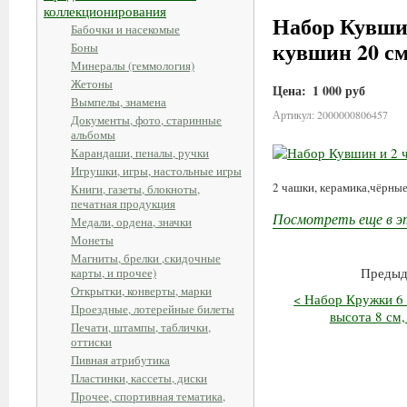
коллекционирования
Набор Кувши
Бабочки и насекомые
кувшин 20 см
Боны
Минералы (геммология)
Жетоны
Цена:
1 000 руб
Вымпелы, знамена
Артикул: 2000000806457
Документы, фото, старинные
альбомы
Карандаши, пеналы, ручки
Игрушки, игры, настольные игры
2 чашки, керамика,чёрные
Книги, газеты, блокноты,
печатная продукция
Посмотреть еще в э
Медали, ордена, значки
Монеты
Магниты, брелки ,скидочные
Предыд
карты, и прочее)
Открытки, конверты, марки
< Набор Кружки 6 
Проездные, лотерейные билеты
высота 8 см,
Печати, штампы, таблички,
оттиски
Пивная атрибутика
Пластинки, кассеты, диски
Прочее, спортивная тематика,