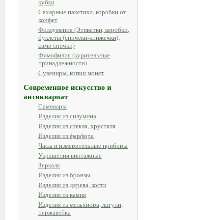
кубки
Сахарные пакетики, коробки от
конфет
Филлумения (Этикетки, коробки,
буклеты (спичеки-книжечки),
сами спички)
Фумофилия (курительные
принадлежности)
Сувениры, копии монет
Современное искусство и
антиквариат
Самовары
Изделия из силумина
Изделия из стекла, хрусталя
Изделия из фарфора
Часы и измерительные приборы
Украшения винтажные
Зеркала
Изделия из бронзы
Изделия из дерева, кости
Изделия из камня
Изделия из мельхиора, латуни,
нержавейка