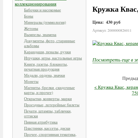
коллекционирования
Кружка Квас, 
Бабочки и насекомые
Боны
Цена:
430 руб
Минералы (геммология)
Жетоны
Артикул: 2000000826011
Вымпелы, знамена
Документы, фото, старинные
альбомы
Карандаши, пеналы, ручки
Игрушки, игры, настольные игры
Посмотреть еще в э
Книги, газеты, блокноты,
печатная продукция
Медали, ордена, значки
Предыд
Монеты
< Кружка Квас, керам
Магниты, брелки ,скидочные
карты, и прочее)
750
Открытки, конверты, марки
Проездные, лотерейные билеты
Печати, штампы, таблички,
оттиски
Пивная атрибутика
Пластинки, кассеты, диски
Прочее, спортивная тематика,