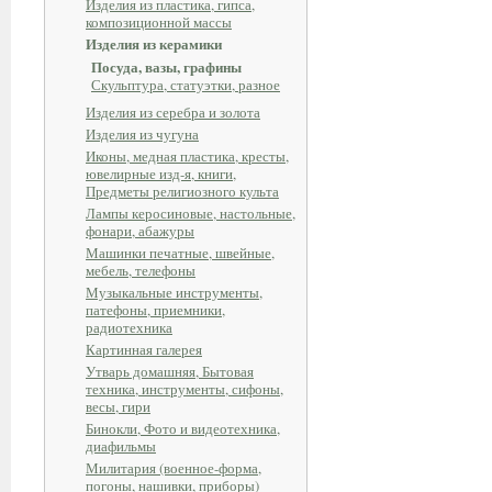
Изделия из пластика, гипса,
композиционной массы
Изделия из керамики
Посуда, вазы, графины
Скульптура, статуэтки, разное
Изделия из серебра и золота
Изделия из чугуна
Иконы, медная пластика, кресты,
ювелирные изд-я, книги,
Предметы религиозного культа
Лампы керосиновые, настольные,
фонари, абажуры
Машинки печатные, швейные,
мебель, телефоны
Музыкальные инструменты,
патефоны, приемники,
радиотехника
Картинная галерея
Утварь домашняя, Бытовая
техника, инструменты, сифоны,
весы, гири
Бинокли, Фото и видеотехника,
диафильмы
Милитария (военное-форма,
погоны, нашивки, приборы)