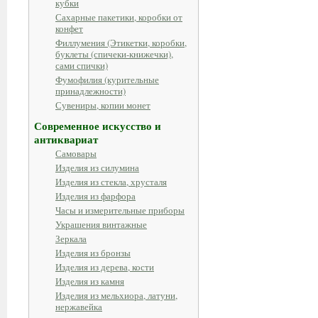
кубки
Сахарные пакетики, коробки от
конфет
Филлумения (Этикетки, коробки,
буклеты (спичеки-книжечки),
сами спички)
Фумофилия (курительные
принадлежности)
Сувениры, копии монет
Современное искусство и
антиквариат
Самовары
Изделия из силумина
Изделия из стекла, хрусталя
Изделия из фарфора
Часы и измерительные приборы
Украшения винтажные
Зеркала
Изделия из бронзы
Изделия из дерева, кости
Изделия из камня
Изделия из мельхиора, латуни,
нержавейка