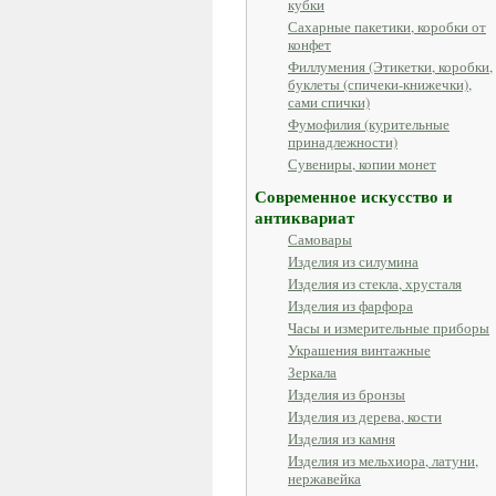
кубки
Сахарные пакетики, коробки от
конфет
Филлумения (Этикетки, коробки,
буклеты (спичеки-книжечки),
сами спички)
Фумофилия (курительные
принадлежности)
Сувениры, копии монет
Современное искусство и
антиквариат
Самовары
Изделия из силумина
Изделия из стекла, хрусталя
Изделия из фарфора
Часы и измерительные приборы
Украшения винтажные
Зеркала
Изделия из бронзы
Изделия из дерева, кости
Изделия из камня
Изделия из мельхиора, латуни,
нержавейка