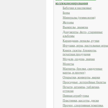
коллекционирования
Бабочки и насекомые
Боны
Минералы (геммология)
Жетоны
Вымпелы, знамена
Документы, фото, старинные
альбомы
Карандаши, пеналы, ручки
Игрушки, игры, настольные игры
Книги, газеты, блокноты,
печатная продукция
Медали, ордена, значки
Монеты
Магниты, брелки ,скидочные
карты, и прочее)
Открытки, конверты, марки
Проездные, лотерейные билеты
Печати, штампы, таблички,
оттиски
Пивная атрибутика
Пластинки, кассеты, диски
Прочее, спортивная тематика,