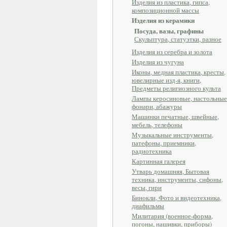
Изделия из пластика, гипса,
композиционной массы
Изделия из керамики
Посуда, вазы, графины
Скульптура, статуэтки, разное
Изделия из серебра и золота
Изделия из чугуна
Иконы, медная пластика, кресты,
ювелирные изд-я, книги,
Предметы религиозного культа
Лампы керосиновые, настольные
фонари, абажуры
Машинки печатные, швейные,
мебель, телефоны
Музыкальные инструменты,
патефоны, приемники,
радиотехника
Картинная галерея
Утварь домашняя, Бытовая
техника, инструменты, сифоны,
весы, гири
Бинокли, Фото и видеотехника,
диафильмы
Милитария (военное-форма,
погоны, нашивки, приборы)