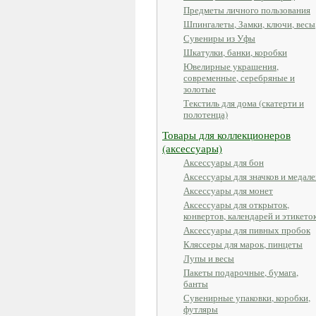
Предметы личного пользования
Шпингалеты, Замки, ключи, весы
Сувениры из Уфы
Шкатулки, банки, коробки
Ювелирные украшения,
современные, серебряные и
золотые
Текстиль для дома (скатерти и
полотенца)
Товары для коллекционеров
(аксессуары)
Аксессуары для бон
Аксессуары для значков и медале
Аксессуары для монет
Аксессуары для открыток,
конвертов, календарей и этикето
Аксессуары для пивных пробок
Кляссеры для марок, пинцеты
Лупы и весы
Пакеты подарочные, бумага,
банты
Сувенирные упаковки, коробки,
футляры