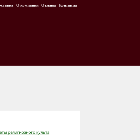
оставка
О компании
Отзывы
Контакты
меты религиозного культа