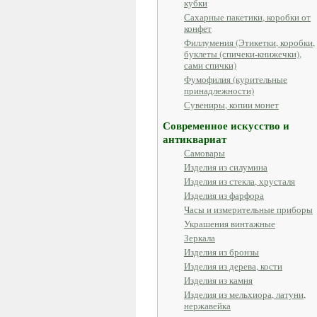
кубки
Сахарные пакетики, коробки от
конфет
Филлумения (Этикетки, коробки,
буклеты (спичеки-книжечки),
сами спички)
Фумофилия (курительные
принадлежности)
Сувениры, копии монет
Современное искусство и
антиквариат
Самовары
Изделия из силумина
Изделия из стекла, хрусталя
Изделия из фарфора
Часы и измерительные приборы
Украшения винтажные
Зеркала
Изделия из бронзы
Изделия из дерева, кости
Изделия из камня
Изделия из мельхиора, латуни,
нержавейка