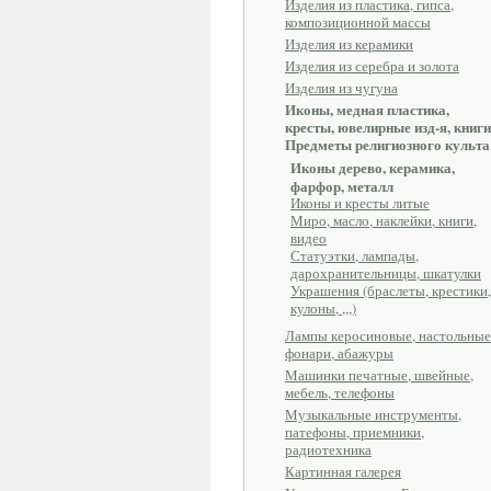
Изделия из пластика, гипса,
композиционной массы
Изделия из керамики
Изделия из серебра и золота
Изделия из чугуна
Иконы, медная пластика,
кресты, ювелирные изд-я, книги
Предметы религиозного культа
Иконы дерево, керамика,
фарфор, металл
Иконы и кресты литые
Миро, масло, наклейки, книги,
видео
Статуэтки, лампады,
дарохранительницы, шкатулки
Украшения (браслеты, крестики,
кулоны, ,,,)
Лампы керосиновые, настольные
фонари, абажуры
Машинки печатные, швейные,
мебель, телефоны
Музыкальные инструменты,
патефоны, приемники,
радиотехника
Картинная галерея