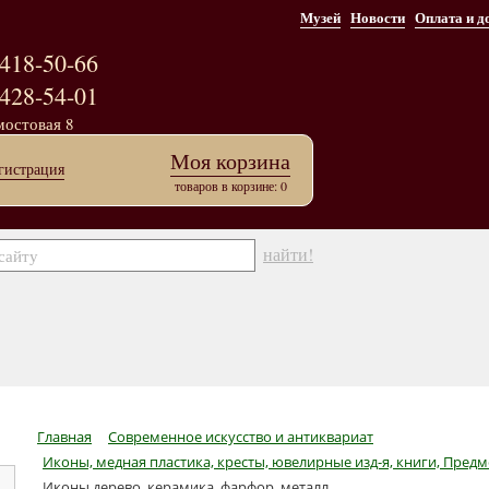
Музей
Новости
Оплата и д
418-50-66
428-54-01
мостовая 8
Моя корзина
гистрация
товаров в корзине: 0
найти!
Главная
Современное искусство и антиквариат
Иконы, медная пластика, кресты, ювелирные изд-я, книги, Пред
Иконы дерево, керамика, фарфор, металл