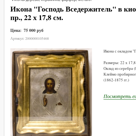
Икона "Господь Вседержитель" в киот
пр., 22 х 17,8 см.
Цена:
75 000 руб
В корзину
Артикул: 2000000105468
Икона с окладом "
Размеры: 22 х 17,8
Оклад из серебра (
Клеймо пробирного
(1862-1875 гг.)
Посмотреть ещ