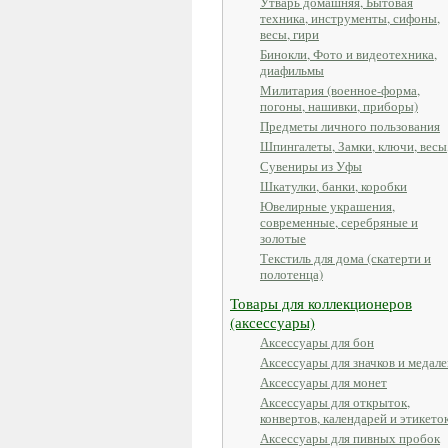
Утварь домашняя, Бытовая
техника, инструменты, сифоны,
весы, гири
Бинокли, Фото и видеотехника,
диафильмы
Милитария (военное-форма,
погоны, нашивки, приборы)
Предметы личного пользования
Шпингалеты, Замки, ключи, весы
Сувениры из Уфы
Шкатулки, банки, коробки
Ювелирные украшения,
современные, серебряные и
золотые
Текстиль для дома (скатерти и
полотенца)
Товары для коллекционеров
(аксессуары)
Аксессуары для бон
Аксессуары для значков и медале
Аксессуары для монет
Аксессуары для открыток,
конвертов, календарей и этикето
Аксессуары для пивных пробок