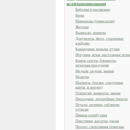
коллекционирования
Бабочки и насекомые
Боны
Минералы (геммология)
Жетоны
Вымпелы, знамена
Документы, фото, старинные
альбомы
Карандаши, пеналы, ручки
Игрушки, игры, настольные игры
Книги, газеты, блокноты,
печатная продукция
Медали, ордена, значки
Монеты
Магниты, брелки ,скидочные
карты, и прочее)
Открытки, конверты, марки
Проездные, лотерейные билеты
Печати, штампы, таблички,
оттиски
Пивная атрибутика
Пластинки, кассеты, диски
Прочее, спортивная тематика,