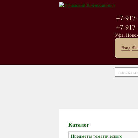
+7-917-
+7-917-
Уфа, Ново
Вход
/Ре
Каталог
Предметы тематического