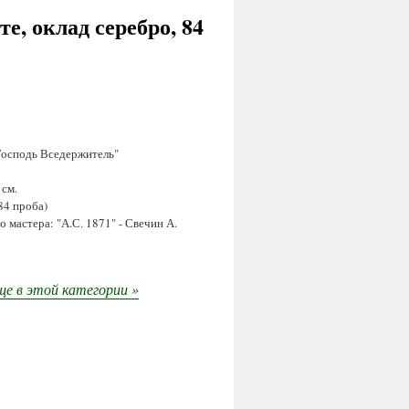
е, оклад серебро, 84
Господь Вседержитель"
 см.
84 проба)
 мастера: "А.С. 1871" - Свечин А.
е в этой категории »