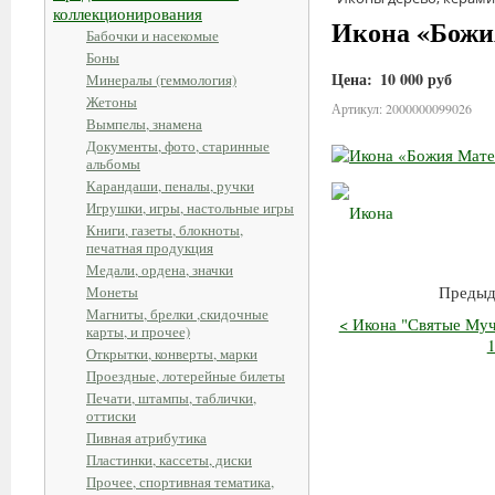
коллекционирования
Икона «Божия
Бабочки и насекомые
Боны
Цена:
10 000 руб
Минералы (геммология)
Жетоны
Артикул: 2000000099026
Вымпелы, знамена
Документы, фото, старинные
альбомы
Карандаши, пеналы, ручки
Игрушки, игры, настольные игры
Книги, газеты, блокноты,
печатная продукция
Медали, ордена, значки
Предыд
Монеты
Магниты, брелки ,скидочные
< Икона "Святые Муч
карты, и прочее)
1
Открытки, конверты, марки
Проездные, лотерейные билеты
Печати, штампы, таблички,
оттиски
Пивная атрибутика
Пластинки, кассеты, диски
Прочее, спортивная тематика,