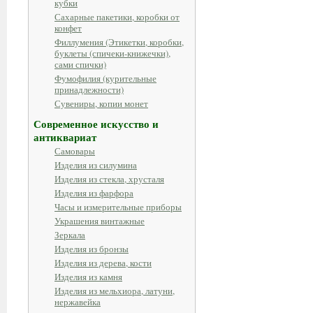
кубки
Сахарные пакетики, коробки от
конфет
Филлумения (Этикетки, коробки,
буклеты (спичеки-книжечки),
сами спички)
Фумофилия (курительные
принадлежности)
Сувениры, копии монет
Современное искусство и
антиквариат
Самовары
Изделия из силумина
Изделия из стекла, хрусталя
Изделия из фарфора
Часы и измерительные приборы
Украшения винтажные
Зеркала
Изделия из бронзы
Изделия из дерева, кости
Изделия из камня
Изделия из мельхиора, латуни,
нержавейка