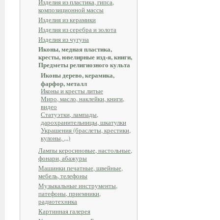
Изделия из пластика, гипса,
композиционной массы
Изделия из керамики
Изделия из серебра и золота
Изделия из чугуна
Иконы, медная пластика,
кресты, ювелирные изд-я, книги,
Предметы религиозного культа
Иконы дерево, керамика,
фарфор, металл
Иконы и кресты литые
Миро, масло, наклейки, книги,
видео
Статуэтки, лампады,
дарохранительницы, шкатулки
Украшения (браслеты, крестики,
кулоны, ,,,)
Лампы керосиновые, настольные,
фонари, абажуры
Машинки печатные, швейные,
мебель, телефоны
Музыкальные инструменты,
патефоны, приемники,
радиотехника
Картинная галерея