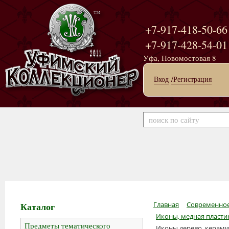
+7-917-418-50-66
+7-917-428-54-01
Уфа, Новомостовая 8
Вход
/Регистрация
Каталог
Главная
Современное
Иконы, медная пластик
Предметы тематического
Иконы дерево, керами