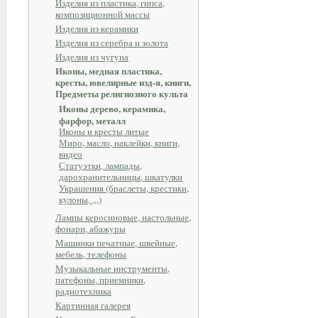
Изделия из пластика, гипса,
композиционной массы
Изделия из керамики
Изделия из серебра и золота
Изделия из чугуна
Иконы, медная пластика,
кресты, ювелирные изд-я, книги,
Предметы религиозного культа
Иконы дерево, керамика,
фарфор, металл
Иконы и кресты литые
Миро, масло, наклейки, книги,
видео
Статуэтки, лампады,
дарохранительницы, шкатулки
Украшения (браслеты, крестики,
кулоны, ,,,)
Лампы керосиновые, настольные,
фонари, абажуры
Машинки печатные, швейные,
мебель, телефоны
Музыкальные инструменты,
патефоны, приемники,
радиотехника
Картинная галерея