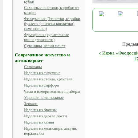
кубки
Сахарные пакетики, коробки от
конфет
Филлумения (Этикетки, коробки,
буклеты (спичеки-книжечки),
сами спички)
Фумофилия (курительные
принадлежности)
Предыд
Сувениры, копии монет
< Икона «Феодосий
Современное искусство и
17
антиквариат
Самовары
Изделия из силумина
Изделия из стекла, хрусталя
Изделия из фарфора
Часы и измерительные приборы
Украшения винтажные
Зеркала
Изделия из бронзы
Изделия из дерева, кости
Изделия из камня
Изделия из мельхиора, латуни,
нержавейка