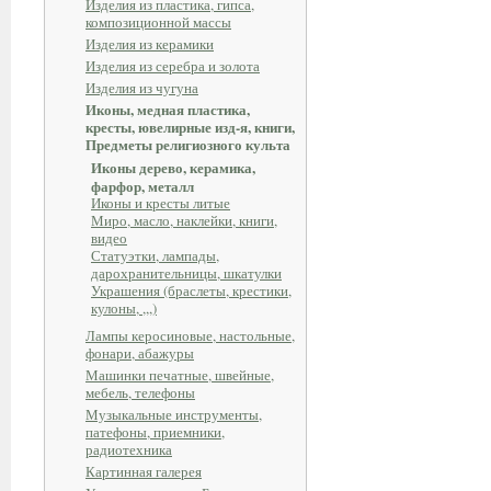
Изделия из пластика, гипса,
композиционной массы
Изделия из керамики
Изделия из серебра и золота
Изделия из чугуна
Иконы, медная пластика,
кресты, ювелирные изд-я, книги,
Предметы религиозного культа
Иконы дерево, керамика,
фарфор, металл
Иконы и кресты литые
Миро, масло, наклейки, книги,
видео
Статуэтки, лампады,
дарохранительницы, шкатулки
Украшения (браслеты, крестики,
кулоны, ,,,)
Лампы керосиновые, настольные,
фонари, абажуры
Машинки печатные, швейные,
мебель, телефоны
Музыкальные инструменты,
патефоны, приемники,
радиотехника
Картинная галерея