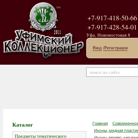
+7-917-418-50-66
+7-917-428-54-01
Уфа, Новомостовая 8
Вход
/Регистрация
Каталог
Главная
Современное
Иконы, медная пластик
Предметы тематического
Иконы дерево, керами