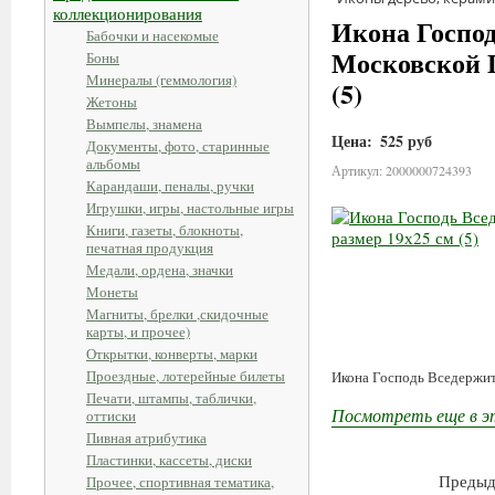
коллекционирования
Икона Господ
Бабочки и насекомые
Московской П
Боны
Минералы (геммология)
(5)
Жетоны
Вымпелы, знамена
Цена:
525 руб
Документы, фото, старинные
альбомы
Артикул: 2000000724393
Карандаши, пеналы, ручки
Игрушки, игры, настольные игры
Книги, газеты, блокноты,
печатная продукция
Медали, ордена, значки
Монеты
Магниты, брелки ,скидочные
карты, и прочее)
Открытки, конверты, марки
Проездные, лотерейные билеты
Икона Господь Вседержите
Печати, штампы, таблички,
Посмотреть еще в э
оттиски
Пивная атрибутика
Пластинки, кассеты, диски
Предыд
Прочее, спортивная тематика,