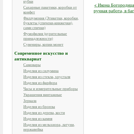
кубки
< Икона Богородица
Сахарные пакетики, коробки от
ручная работа, в баг
конфет
Филлумения (Этикетки, коробки,
буклеты (спичеки-книжечки),
сами спички)
Фумофилия (курительные
принадлежности)
Сувениры, копии монет
Современное искусство и
антиквариат
Самовары
Изделия из силумина
Изделия из стекла, хрусталя
Изделия из фарфора
Часы и измерительные приборы
Украшения винтажные
Зеркала
Изделия из бронзы
Изделия из дерева, кости
Изделия из камня
Изделия из мельхиора, латуни,
нержавейка