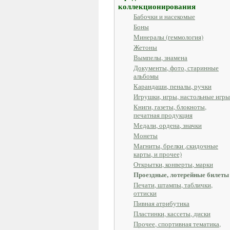
коллекционирования
Бабочки и насекомые
Боны
Минералы (геммология)
Жетоны
Вымпелы, знамена
Документы, фото, старинные
альбомы
Карандаши, пеналы, ручки
Игрушки, игры, настольные игры
Книги, газеты, блокноты,
печатная продукция
Медали, ордена, значки
Монеты
Магниты, брелки ,скидочные
карты, и прочее)
Открытки, конверты, марки
Проездные, лотерейные билеты
Печати, штампы, таблички,
оттиски
Пивная атрибутика
Пластинки, кассеты, диски
Прочее, спортивная тематика,