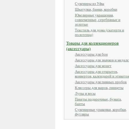
Сувениры из Уфы
Шкатулки, банки, коробки
Ювелирные украшения,
современные, серебряные и
золотые
Текстиль для дома (скатерти и
полотенца)
Товары для коллекционеров
(аксессуары)
Аксессуары для бон
Аксессуары для значков и медале
Аксессуары для монет
Аксессуары для открыток,
конвертов, календарей и этикето
Аксессуары для пивных пробок
Кляссеры для марок, пинцеты
Лупы и весы
Пакеты подарочные, бумага,
банты
Сувенирные упаковки, коробки,
футляры