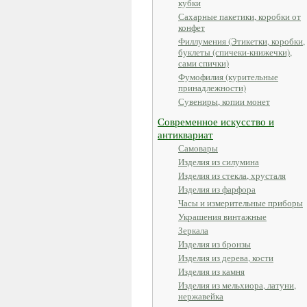
кубки
Сахарные пакетики, коробки от
конфет
Филлумения (Этикетки, коробки,
буклеты (спичеки-книжечки),
сами спички)
Фумофилия (курительные
принадлежности)
Сувениры, копии монет
Современное искусство и
антиквариат
Самовары
Изделия из силумина
Изделия из стекла, хрусталя
Изделия из фарфора
Часы и измерительные приборы
Украшения винтажные
Зеркала
Изделия из бронзы
Изделия из дерева, кости
Изделия из камня
Изделия из мельхиора, латуни,
нержавейка