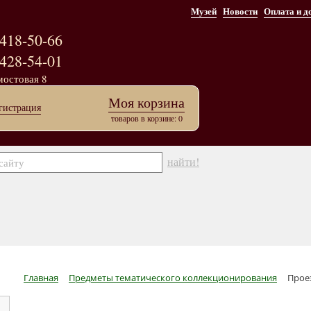
Музей
Новости
Оплата и д
418-50-66
428-54-01
мостовая 8
Моя корзина
гистрация
товаров в корзине: 0
найти!
Главная
Предметы тематического коллекционирования
Прое