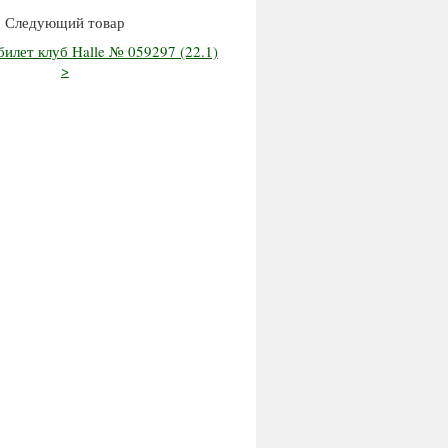
Следующий товар
илет клуб Halle № 059297 (22.1)
>