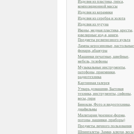
Изделия из пластика, гипса,
композиционной массы
Изделия из керамики
Изделия из серебра и золота
Изделия из чугуна
Иконы, медная пластика, кресты,
ювелирные изд-я, книги,
Предметы религиозного культа
Лампы керосиновые, настольные
фонари, абажуры
Машинки печатные, швейные,
мебель, телефоны
Музыкальные инструменты,
патефоны, приемники,
радиотехника
Картинная галерея
Утварь домашняя, Бытовая
техника, инструменты, сифоны,
весы, гири
Бинокли, Фото и видеотехника,
диафильмы
Милитария (военное-форма,
погоны, нашивки, приборы)
Предметы личного пользования
Шпингалеты, Замки, ключи, весы