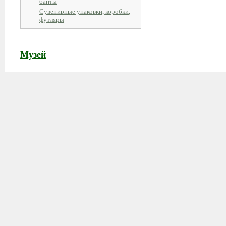
банты
Сувенирные упаковки, коробки,
футляры
Музей