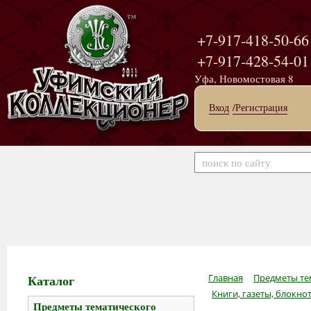
+7-917-418-50-66
+7-917-428-54-01
Уфа, Новомостовая 8
Вход
/Регистрация
Каталог
Главная
Предметы те
Книги, газеты, блокно
Предметы тематического