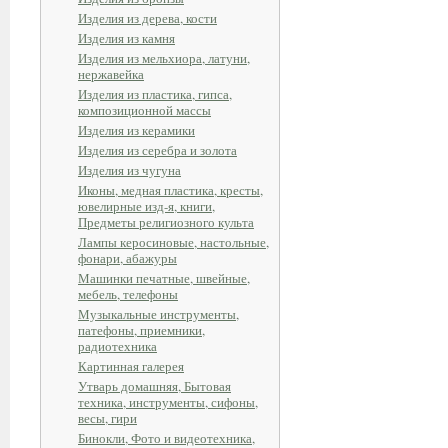
Изделия из дерева, кости
Изделия из камня
Изделия из мельхиора, латуни,
нержавейка
Изделия из пластика, гипса,
композиционной массы
Изделия из керамики
Изделия из серебра и золота
Изделия из чугуна
Иконы, медная пластика, кресты,
ювелирные изд-я, книги,
Предметы религиозного культа
Лампы керосиновые, настольные,
фонари, абажуры
Машинки печатные, швейные,
мебель, телефоны
Музыкальные инструменты,
патефоны, приемники,
радиотехника
Картинная галерея
Утварь домашняя, Бытовая
техника, инструменты, сифоны,
весы, гири
Бинокли, Фото и видеотехника,