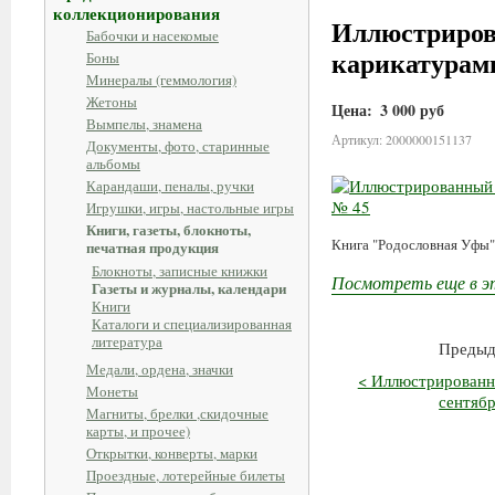
коллекционирования
Иллюстрирова
Бабочки и насекомые
карикатурами
Боны
Минералы (геммология)
Жетоны
Цена:
3 000 руб
Вымпелы, знамена
Артикул: 2000000151137
Документы, фото, старинные
альбомы
Карандаши, пеналы, ручки
Игрушки, игры, настольные игры
Книги, газеты, блокноты,
Книга "Родословная Уфы"
печатная продукция
Блокноты, записные книжки
Посмотреть еще в э
Газеты и журналы, календари
Книги
Каталоги и специализированная
литература
Предыд
Медали, ордена, значки
< Иллюстрированна
Монеты
сентябр
Магниты, брелки ,скидочные
карты, и прочее)
Открытки, конверты, марки
Проездные, лотерейные билеты