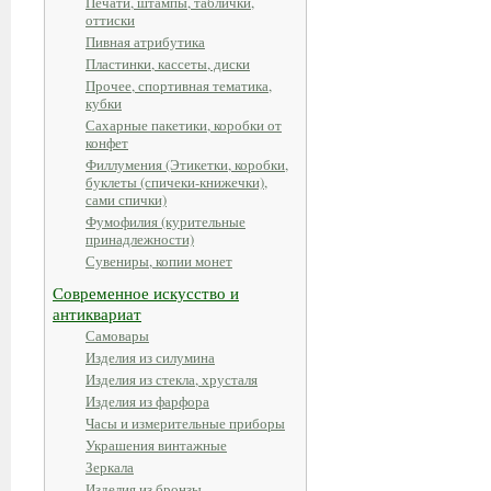
Печати, штампы, таблички,
оттиски
Пивная атрибутика
Пластинки, кассеты, диски
Прочее, спортивная тематика,
кубки
Сахарные пакетики, коробки от
конфет
Филлумения (Этикетки, коробки,
буклеты (спичеки-книжечки),
сами спички)
Фумофилия (курительные
принадлежности)
Сувениры, копии монет
Современное искусство и
антиквариат
Самовары
Изделия из силумина
Изделия из стекла, хрусталя
Изделия из фарфора
Часы и измерительные приборы
Украшения винтажные
Зеркала
Изделия из бронзы