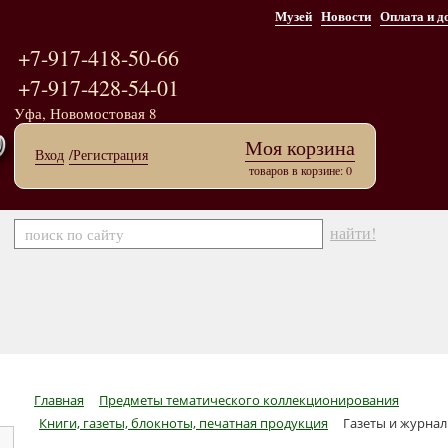
Музей
Новости
Оплата и д
+7-917-418-50-66
+7-917-428-54-01
Уфа, Новомостовая 8
Моя корзина
Вход
/Регистрация
товаров в корзине: 0
найти!
Главная
Предметы тематического коллекционирования
Книги, газеты, блокноты, печатная продукция
Газеты и журнал