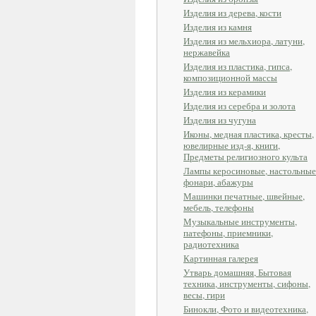
Изделия из дерева, кости
Изделия из камня
Изделия из мельхиора, латуни,
нержавейка
Изделия из пластика, гипса,
композиционной массы
Изделия из керамики
Изделия из серебра и золота
Изделия из чугуна
Иконы, медная пластика, кресты,
ювелирные изд-я, книги,
Предметы религиозного культа
Лампы керосиновые, настольные
фонари, абажуры
Машинки печатные, швейные,
мебель, телефоны
Музыкальные инструменты,
патефоны, приемники,
радиотехника
Картинная галерея
Утварь домашняя, Бытовая
техника, инструменты, сифоны,
весы, гири
Бинокли, Фото и видеотехника,