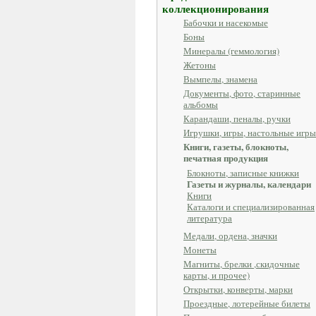
коллекционирования
Бабочки и насекомые
Боны
Минералы (геммология)
Жетоны
Вымпелы, знамена
Документы, фото, старинные
альбомы
Карандаши, пеналы, ручки
Игрушки, игры, настольные игры
Книги, газеты, блокноты,
печатная продукция
Блокноты, записные книжки
Газеты и журналы, календари
Книги
Каталоги и специализированная
литература
Медали, ордена, значки
Монеты
Магниты, брелки ,скидочные
карты, и прочее)
Открытки, конверты, марки
Проездные, лотерейные билеты