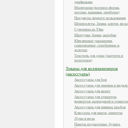
диафильмы
Милитария (военное-форма,
погоны, нашивки, приборы)
Предметы личного пользования
Шпингалеты, Замки, ключи, весы
Сувениры из Уфы
Шкатулки, банки, коробки
Ювелирные украшения,
современные, серебряные и
золотые
Текстиль для дома (скатерти и
полотенца)
Товары для коллекционеров
(аксессуары)
Аксессуары для бон
Аксессуары для значков и медале
Аксессуары для монет
Аксессуары для открыток,
конвертов, календарей и этикето
Аксессуары для пивных пробок
Кляссеры для марок, пинцеты
Лупы и весы
Пакеты подарочные, бумага,