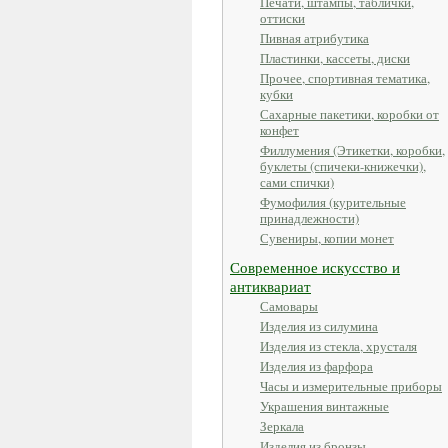
Печати, штампы, таблички,
оттиски
Пивная атрибутика
Пластинки, кассеты, диски
Прочее, спортивная тематика,
кубки
Сахарные пакетики, коробки от
конфет
Филлумения (Этикетки, коробки,
буклеты (спичеки-книжечки),
сами спички)
Фумофилия (курительные
принадлежности)
Сувениры, копии монет
Современное искусство и
антиквариат
Самовары
Изделия из силумина
Изделия из стекла, хрусталя
Изделия из фарфора
Часы и измерительные приборы
Украшения винтажные
Зеркала
Изделия из бронзы