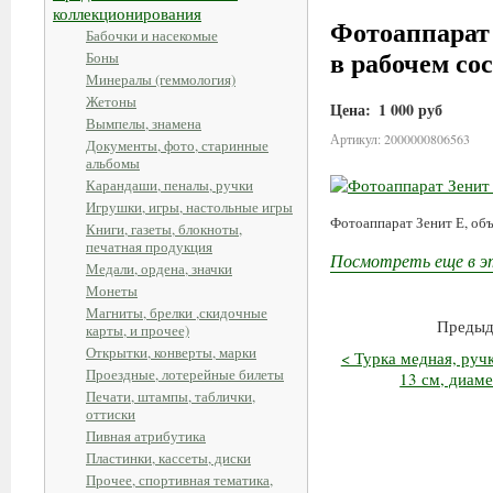
коллекционирования
Фотоаппарат 
Бабочки и насекомые
в рабочем сос
Боны
Минералы (геммология)
Жетоны
Цена:
1 000 руб
Вымпелы, знамена
Артикул: 2000000806563
Документы, фото, старинные
альбомы
Карандаши, пеналы, ручки
Игрушки, игры, настольные игры
Фотоаппарат Зенит Е, объ
Книги, газеты, блокноты,
печатная продукция
Посмотреть еще в э
Медали, ордена, значки
Монеты
Магниты, брелки ,скидочные
Предыд
карты, и прочее)
Открытки, конверты, марки
< Турка медная, ручк
Проездные, лотерейные билеты
13 см, диаме
Печати, штампы, таблички,
оттиски
Пивная атрибутика
Пластинки, кассеты, диски
Прочее, спортивная тематика,