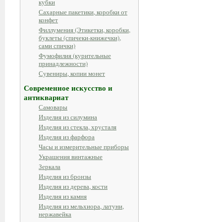
кубки
Сахарные пакетики, коробки от
конфет
Филлумения (Этикетки, коробки,
буклеты (спичеки-книжечки),
сами спички)
Фумофилия (курительные
принадлежности)
Сувениры, копии монет
Современное искусство и
антиквариат
Самовары
Изделия из силумина
Изделия из стекла, хрусталя
Изделия из фарфора
Часы и измерительные приборы
Украшения винтажные
Зеркала
Изделия из бронзы
Изделия из дерева, кости
Изделия из камня
Изделия из мельхиора, латуни,
нержавейка