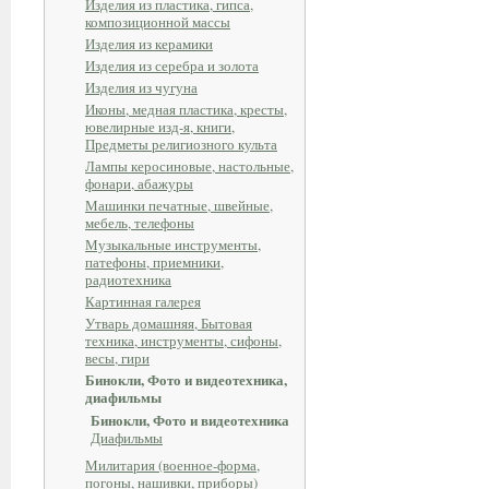
Изделия из пластика, гипса,
композиционной массы
Изделия из керамики
Изделия из серебра и золота
Изделия из чугуна
Иконы, медная пластика, кресты,
ювелирные изд-я, книги,
Предметы религиозного культа
Лампы керосиновые, настольные,
фонари, абажуры
Машинки печатные, швейные,
мебель, телефоны
Музыкальные инструменты,
патефоны, приемники,
радиотехника
Картинная галерея
Утварь домашняя, Бытовая
техника, инструменты, сифоны,
весы, гири
Бинокли, Фото и видеотехника,
диафильмы
Бинокли, Фото и видеотехника
Диафильмы
Милитария (военное-форма,
погоны, нашивки, приборы)