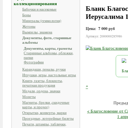
коллекционирования
Бланк Благос
Бабочки и насекомые
Иерусалима 1
Боны
Минералы (геммология)
Жетоны
Цена:
7 000 руб
Вымпелы, знамена
Артикул: 2000000285986
Документы, фото, старинные
альбомы
Документы, карты, грамоты
Старинные альбомы, обложки,
папки
Фотографии
Карандаши, пеналы, ручки
Игрушки, игры, настольные игры
Книги, газеты, блокноты,
печатная продукция
»
Медали, ордена, значки
Монеты
Магниты, брелки ,скидочные
Предыд
карты, и прочее)
< Благословение от 
Открытки, конверты, марки
1 апр
Проездные, лотерейные билеты
Печати, штампы, таблички,