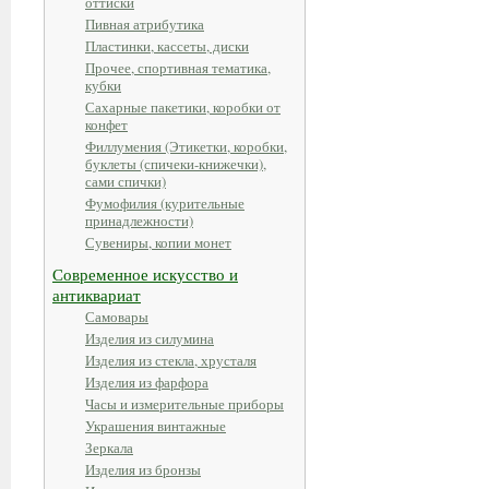
оттиски
Пивная атрибутика
Пластинки, кассеты, диски
Прочее, спортивная тематика,
кубки
Сахарные пакетики, коробки от
конфет
Филлумения (Этикетки, коробки,
буклеты (спичеки-книжечки),
сами спички)
Фумофилия (курительные
принадлежности)
Сувениры, копии монет
Современное искусство и
антиквариат
Самовары
Изделия из силумина
Изделия из стекла, хрусталя
Изделия из фарфора
Часы и измерительные приборы
Украшения винтажные
Зеркала
Изделия из бронзы