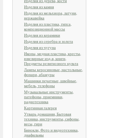
Изделия из дерева, кости
Изделия из камня
Изделия из мельхиора, латуни,
нержавейка
Изделия из пластика, гипса,
композиционной массы
Изделия из керамики
Изделия из серебра и золота
Изделия из чугуна
Иконы, медная пластика, кресты,
ювелирные изд-я, книги,
Предметы религиозного культа
Лампы керосиновые, настольные,
фонари, абажуры
Машинки печатные, швейные,
мебель, телефоны
Музыкальные инструменты,
патефоны, приемники,
радиотехника
Картинная галерея
Утварь домашняя, Бытовая
техника, инструменты, сифоны,
весы, гири
Бинокли, Фото и видеотехника,
диафильмы