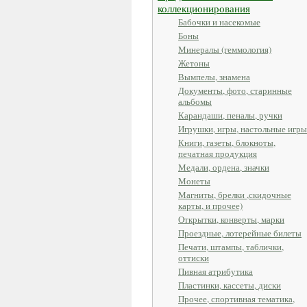
коллекционирования
Бабочки и насекомые
Боны
Минералы (геммология)
Жетоны
Вымпелы, знамена
Документы, фото, старинные
альбомы
Карандаши, пеналы, ручки
Игрушки, игры, настольные игры
Книги, газеты, блокноты,
печатная продукция
Медали, ордена, значки
Монеты
Магниты, брелки ,скидочные
карты, и прочее)
Открытки, конверты, марки
Проездные, лотерейные билеты
Печати, штампы, таблички,
оттиски
Пивная атрибутика
Пластинки, кассеты, диски
Прочее, спортивная тематика,