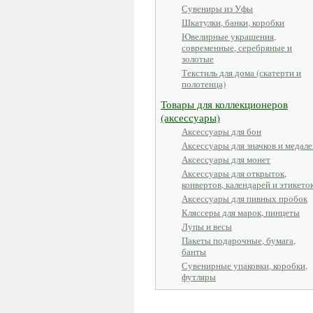
Сувениры из Уфы
Шкатулки, банки, коробки
Ювелирные украшения,
современные, серебряные и
золотые
Текстиль для дома (скатерти и
полотенца)
Товары для коллекционеров
(аксессуары)
Аксессуары для бон
Аксессуары для значков и медале
Аксессуары для монет
Аксессуары для открыток,
конвертов, календарей и этикето
Аксессуары для пивных пробок
Кляссеры для марок, пинцеты
Лупы и весы
Пакеты подарочные, бумага,
банты
Сувенирные упаковки, коробки,
футляры