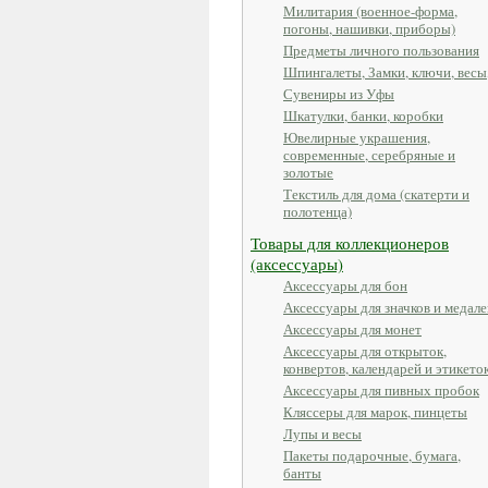
Милитария (военное-форма,
погоны, нашивки, приборы)
Предметы личного пользования
Шпингалеты, Замки, ключи, весы
Сувениры из Уфы
Шкатулки, банки, коробки
Ювелирные украшения,
современные, серебряные и
золотые
Текстиль для дома (скатерти и
полотенца)
Товары для коллекционеров
(аксессуары)
Аксессуары для бон
Аксессуары для значков и медале
Аксессуары для монет
Аксессуары для открыток,
конвертов, календарей и этикето
Аксессуары для пивных пробок
Кляссеры для марок, пинцеты
Лупы и весы
Пакеты подарочные, бумага,
банты