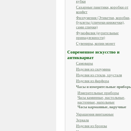
кубки
Сахарные пакетики, коробки от
конфет
Филлумения (Этикетки, коробки,
буклеты (спичеки-книжечки),
сами спички)
Фумофилия (курительные
принадлежности)
Сувениры, копии монет
Современное искусство и
антиквариат
Самовары
Изделия из силумина
Изделия из стекла, хрусталя
Изделия из фарфора
Часы и измерительные прибор
Измерительные приборы
Часы каминные, настольные,
настенные, напольные
Часы карманные, наручные
Украшения винтажные
Зеркала
Изделия из бронзы