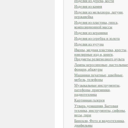
Изделия из дерева, кости
Изделия из камня
Изделия из мельхиора, латуни,
нержавейка
Изделия из пластика, гипса,
композиционной массы
Изделия из керамики
Изделия из серебра и золота
Изделия из чугуна
Иконы, медная пластика, кресты,
ювелирные изд-я, книги,
Предметы религиозного культа
Лампы керосиновые, настольные
фонари, абажуры
Машинки печатные, швейные,
мебель, телефоны
Музыкальные инструменты,
патефоны, приемники,
радиотехника
Картинная галерея
Утварь домашняя, Бытовая
техника, инструменты, сифоны,
весы, гири
Бинокли, Фото и видеотехника,
диафильмы