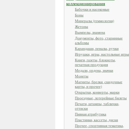
коллекционирования
Бабочки и насекомые
Боны
Минералы (геммология)
Жетоны
Вымпелы, знамена
Документы, фото, старинные
альбомы
Карандаши, пеналы, ручки
Игрушки, игры, настольные игры
Книги, газеты, блокноты,
печатная продукция
Медали, ордена, значки
Монеты
Магниты, брелки ,скидочные
карты, и прочее)
Открытки, конверты, марки
Проездные, лотерейные билеты
Печати, штампы, таблички,
оттиски
Пивная атрибутика
Пластинки, кассеты, диски
Прочее, спортивная тематика,