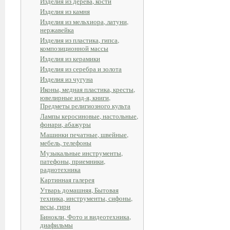
Изделия из дерева, кости
Изделия из камня
Изделия из мельхиора, латуни,
нержавейка
Изделия из пластика, гипса,
композиционной массы
Изделия из керамики
Изделия из серебра и золота
Изделия из чугуна
Иконы, медная пластика, кресты,
ювелирные изд-я, книги,
Предметы религиозного культа
Лампы керосиновые, настольные,
фонари, абажуры
Машинки печатные, швейные,
мебель, телефоны
Музыкальные инструменты,
патефоны, приемники,
радиотехника
Картинная галерея
Утварь домашняя, Бытовая
техника, инструменты, сифоны,
весы, гири
Бинокли, Фото и видеотехника,
диафильмы