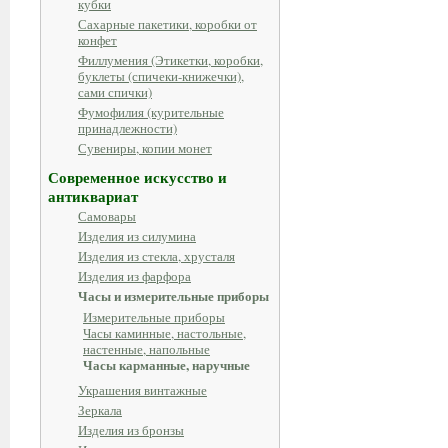
кубки
Сахарные пакетики, коробки от
конфет
Филлумения (Этикетки, коробки,
буклеты (спичеки-книжечки),
сами спички)
Фумофилия (курительные
принадлежности)
Сувениры, копии монет
Современное искусство и
антиквариат
Самовары
Изделия из силумина
Изделия из стекла, хрусталя
Изделия из фарфора
Часы и измерительные приборы
Измерительные приборы
Часы каминные, настольные,
настенные, напольные
Часы карманные, наручные
Украшения винтажные
Зеркала
Изделия из бронзы