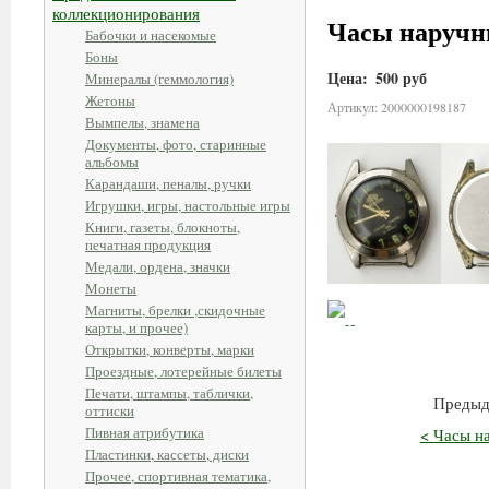
коллекционирования
Часы наруч
Бабочки и насекомые
Боны
Цена:
500 руб
Минералы (геммология)
Жетоны
Артикул: 2000000198187
Вымпелы, знамена
Документы, фото, старинные
альбомы
Карандаши, пеналы, ручки
Игрушки, игры, настольные игры
Книги, газеты, блокноты,
печатная продукция
Медали, ордена, значки
Монеты
Магниты, брелки ,скидочные
карты, и прочее)
Открытки, конверты, марки
Проездные, лотерейные билеты
Печати, штампы, таблички,
Предыд
оттиски
Пивная атрибутика
< Часы н
Пластинки, кассеты, диски
Прочее, спортивная тематика,