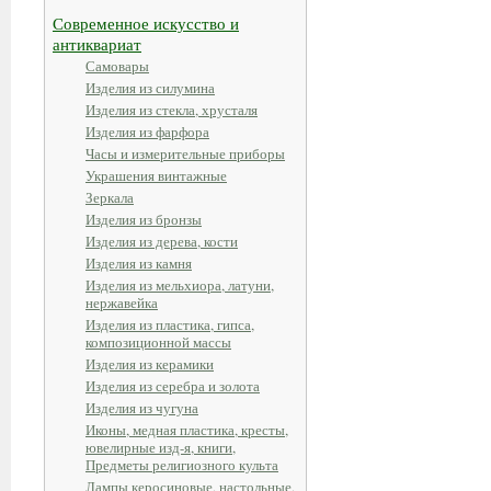
Современное искусство и
антиквариат
Самовары
Изделия из силумина
Изделия из стекла, хрусталя
Изделия из фарфора
Часы и измерительные приборы
Украшения винтажные
Зеркала
Изделия из бронзы
Изделия из дерева, кости
Изделия из камня
Изделия из мельхиора, латуни,
нержавейка
Изделия из пластика, гипса,
композиционной массы
Изделия из керамики
Изделия из серебра и золота
Изделия из чугуна
Иконы, медная пластика, кресты,
ювелирные изд-я, книги,
Предметы религиозного культа
Лампы керосиновые, настольные,