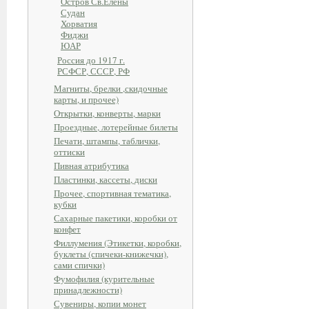
Остров Св.Елены
Судан
Хорватия
Фиджи
ЮАР
Россия до 1917 г.
РСФСР, СССР, РФ
Магниты, брелки ,скидочные
карты, и прочее)
Открытки, конверты, марки
Проездные, лотерейные билеты
Печати, штампы, таблички,
оттиски
Пивная атрибутика
Пластинки, кассеты, диски
Прочее, спортивная тематика,
кубки
Сахарные пакетики, коробки от
конфет
Филлумения (Этикетки, коробки,
буклеты (спичеки-книжечки),
сами спички)
Фумофилия (курительные
принадлежности)
Сувениры, копии монет