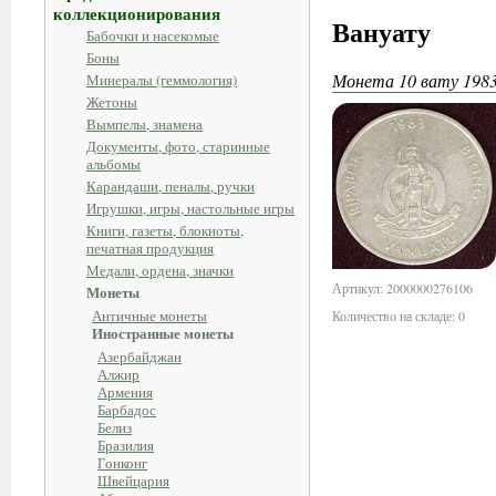
коллекционирования
Вануату
Бабочки и насекомые
Боны
Монета 10 вату 1983
Минералы (геммология)
Жетоны
Вымпелы, знамена
Документы, фото, старинные
альбомы
Карандаши, пеналы, ручки
Игрушки, игры, настольные игры
Книги, газеты, блокноты,
печатная продукция
Медали, ордена, значки
Артикул: 2000000276106
Монеты
Античные монеты
Количество на складе: 0
Иностранные монеты
Азербайджан
Алжир
Армения
Барбадос
Белиз
Бразилия
Гонконг
Швейцария