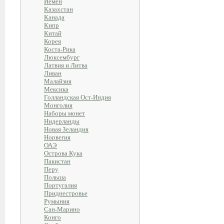
Йемен
Казахстан
Канада
Кипр
Китай
Корея
Коста-Рика
Люксембург
Латвия и Литва
Ливан
Малайзия
Мексика
Голландская Ост-Индия
Монголия
Наборы монет
Нидерланды
Новая Зеландия
Норвегия
ОАЭ
Острова Кука
Пакистан
Перу
Польша
Португалия
Приднестровье
Румыния
Сан-Марино
Конго