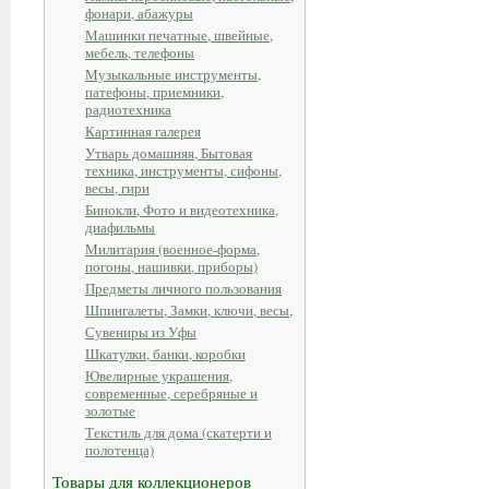
фонари, абажуры
Машинки печатные, швейные,
мебель, телефоны
Музыкальные инструменты,
патефоны, приемники,
радиотехника
Картинная галерея
Утварь домашняя, Бытовая
техника, инструменты, сифоны,
весы, гири
Бинокли, Фото и видеотехника,
диафильмы
Милитария (военное-форма,
погоны, нашивки, приборы)
Предметы личного пользования
Шпингалеты, Замки, ключи, весы,
Сувениры из Уфы
Шкатулки, банки, коробки
Ювелирные украшения,
современные, серебряные и
золотые
Текстиль для дома (скатерти и
полотенца)
Товары для коллекционеров