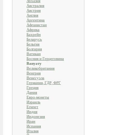
Абхазия
Австралия
Австрия
Англия
Аргентина
Афганистан
Африка
Бахрейн
Беларусь
Бельгия
Болгария
Ватикан
Босния и Герцеговина
Вануату
Великобритания
Венгрия
Венесуэла
Германия, ГДР, ФРГ
Греция
Дания
Евро-монеты
Израиль
Египет
Индия
Индонезия
Иран
Испания
Италия