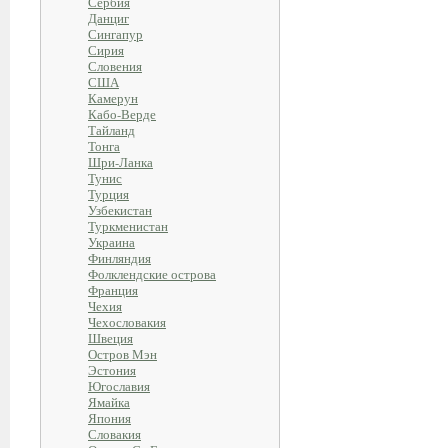
Сербия
Данциг
Сингапур
Сирия
Словения
США
Камерун
Кабо-Верде
Тайланд
Тонга
Шри-Ланка
Тунис
Турция
Узбекистан
Туркменистан
Украина
Финляндия
Фолклендские острова
Франция
Чехия
Чехословакия
Швеция
Остров Мэн
Эстония
Югославия
Ямайка
Япония
Словакия