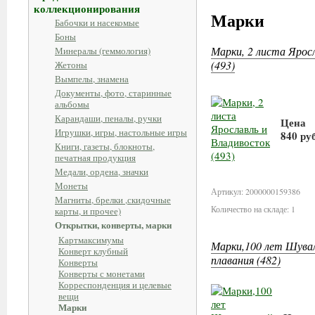
коллекционирования
Марки
Бабочки и насекомые
Боны
Марки, 2 листа Ярос
Минералы (геммология)
(493)
Жетоны
Вымпелы, знамена
Документы, фото, старинные
альбомы
Карандаши, пеналы, ручки
Цена
Игрушки, игры, настольные игры
840 ру
Книги, газеты, блокноты,
печатная продукция
В ко
Медали, ордена, значки
Монеты
Артикул: 2000000159386
Магниты, брелки ,скидочные
Количество на складе: 1
карты, и прочее)
Открытки, конверты, марки
Картмаксимумы
Марки,100 лет Шувал
Конверт клубный
плавания (482)
Конверты
Конверты с монетами
Корреспонденция и целевые
вещи
Марки