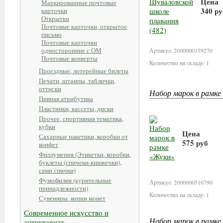
Цена
Маркированные почтовые
340 ру
карточки
Открытки
Почтовые карточки, открытое
В к
письмо
Почтовые карточки
односторонние с ОМ
Артикул: 2000000159270
Почтовые конверты
Количество на складе: 1
Проездные, лотерейные билеты
Печати, штампы, таблички,
оттиски
Набор марок в рамке
Пивная атрибутика
Пластинки, кассеты, диски
Прочее, спортивная тематика,
кубки
Цена
Сахарные пакетики, коробки от
575 руб
конфет
Филлумения (Этикетки, коробки,
буклеты (спичеки-книжечки),
В корзин
сами спички)
Фумофилия (курительные
Артикул: 2000000516790
принадлежности)
Количество на складе: 1
Сувениры, копии монет
Современное искусство и
Набор марок в рамк
антиквариат