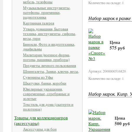
мебель, телефоны
Количество на складе: 1
Музыкальные инструменты,
патефоны, приемники,
радиотехника
Набор марок в рамк
Картинная галерея
Утварь домашняя, Бытовая
техника, инструменты, сифоны,
весы, гири
Цена
Бинокли, Фото и видеотехника,
575 руб
диафильмы
Милитария (военное-форма,
погоны, нашивки, приборы)
В корзин
Предметы личного пользования
Шпингалеты, Замки, ключи, весы,
Артикул: 2000000516820
Сувениры из Уфы
Количество на складе: 1
Шкатулки, банки, коробки
Ювелирные украшения,
Набор марок. Кипр. 
современные, серебряные и
золотые
Текстиль для дома (скатерти и
полотенца)
Товары для коллекционеров
Цена
(аксессуары)
500 руб
Аксессуары для бон