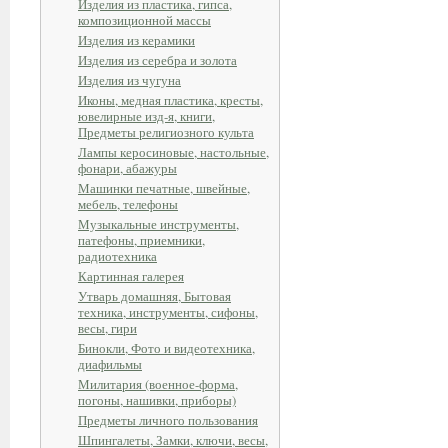
Изделия из пластика, гипса,
композиционной массы
Изделия из керамики
Изделия из серебра и золота
Изделия из чугуна
Иконы, медная пластика, кресты,
ювелирные изд-я, книги,
Предметы религиозного культа
Лампы керосиновые, настольные,
фонари, абажуры
Машинки печатные, швейные,
мебель, телефоны
Музыкальные инструменты,
патефоны, приемники,
радиотехника
Картинная галерея
Утварь домашняя, Бытовая
техника, инструменты, сифоны,
весы, гири
Бинокли, Фото и видеотехника,
диафильмы
Милитария (военное-форма,
погоны, нашивки, приборы)
Предметы личного пользования
Шпингалеты, Замки, ключи, весы,