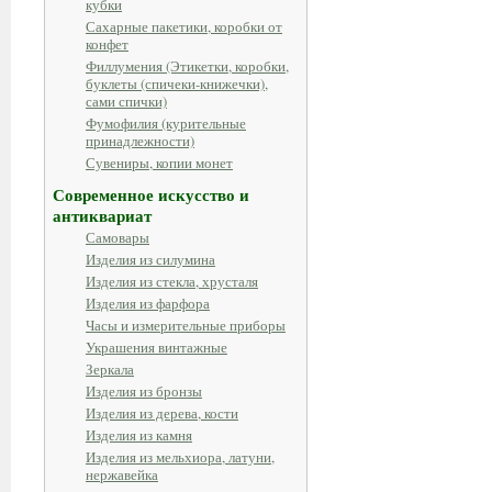
кубки
Сахарные пакетики, коробки от
конфет
Филлумения (Этикетки, коробки,
буклеты (спичеки-книжечки),
сами спички)
Фумофилия (курительные
принадлежности)
Сувениры, копии монет
Современное искусство и
антиквариат
Самовары
Изделия из силумина
Изделия из стекла, хрусталя
Изделия из фарфора
Часы и измерительные приборы
Украшения винтажные
Зеркала
Изделия из бронзы
Изделия из дерева, кости
Изделия из камня
Изделия из мельхиора, латуни,
нержавейка