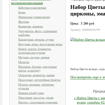
коллекционирования
Набор Цветы 
Бабочки и насекомые
цирконы, эмал
Боны
Минералы (геммология)
Жетоны
Цена:
3 280 руб
Вымпелы, знамена
Артикул: 2000000456799
Документы, фото, старинные
альбомы
Карандаши, пеналы, ручки
Игрушки, игры, настольные игры
Книги, газеты, блокноты,
печатная продукция
Медали, ордена, значки
Монеты
Магниты, брелки ,скидочные
Набор Цветы кольцо, серьг
карты, и прочее)
Открытки, конверты, марки
Посмотреть еще в э
Проездные, лотерейные билеты
Печати, штампы, таблички,
оттиски
Предыд
Пивная атрибутика
Пластинки, кассеты, диски
< Набор Цветы с цир
кулон, серебро 925
Прочее, спортивная тематика,