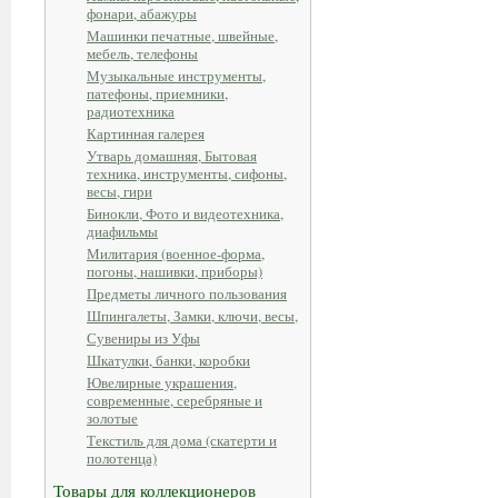
фонари, абажуры
Машинки печатные, швейные,
мебель, телефоны
Музыкальные инструменты,
патефоны, приемники,
радиотехника
Картинная галерея
Утварь домашняя, Бытовая
техника, инструменты, сифоны,
весы, гири
Бинокли, Фото и видеотехника,
диафильмы
Милитария (военное-форма,
погоны, нашивки, приборы)
Предметы личного пользования
Шпингалеты, Замки, ключи, весы,
Сувениры из Уфы
Шкатулки, банки, коробки
Ювелирные украшения,
современные, серебряные и
золотые
Текстиль для дома (скатерти и
полотенца)
Товары для коллекционеров