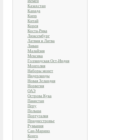
Йемен
Казахстан
Канада
Кипр
Китай
Корея
Коста-Рика
Люксембург
Латвия и Литва
Ливан
Малайзия
Мексика
Голландская Ост-Индия
Монголия
Наборы монет
Нидерланды
Новая Зеландия
Норвегия
ОАЭ
Острова Кука
Пакистан
Перу
Польша
Португалия
Приднестровье
Румыния
Сан-Марино
Конго