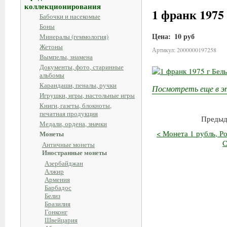
коллекционирования
1 франк 1975 
Бабочки и насекомые
Боны
Цена:
10 руб
Минералы (геммология)
Жетоны
Артикул: 2000000197258
Вымпелы, знамена
Документы, фото, старинные
альбомы
Карандаши, пеналы, ручки
Посмотреть еще в э
Игрушки, игры, настольные игры
Книги, газеты, блокноты,
печатная продукция
Предыд
Медали, ордена, значки
< Монета 1 рубль, Р
Монеты
Античные монеты
Иностранные монеты
Азербайджан
Алжир
Армения
Барбадос
Белиз
Бразилия
Гонконг
Швейцария