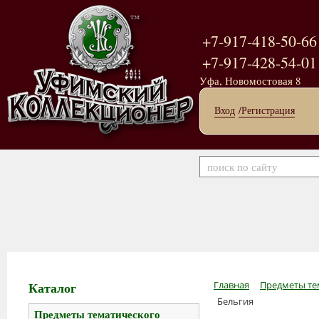
+7-917-418-50-66
+7-917-428-54-01
Уфа, Новомостовая 8
Вход
/Регистрация
Каталог
Главная
Предметы те
Бельгия
Предметы тематического