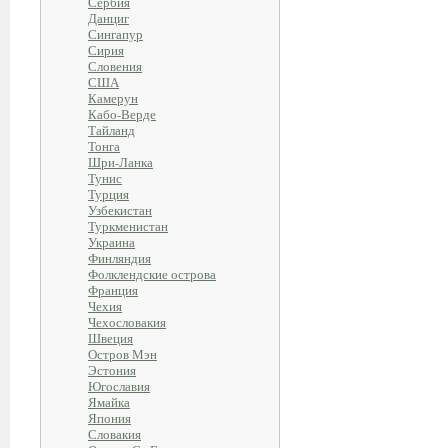
Сербия
Данциг
Сингапур
Сирия
Словения
США
Камерун
Кабо-Верде
Тайланд
Тонга
Шри-Ланка
Тунис
Турция
Узбекистан
Туркменистан
Украина
Финляндия
Фолклендские острова
Франция
Чехия
Чехословакия
Швеция
Остров Мэн
Эстония
Югославия
Ямайка
Япония
Словакия