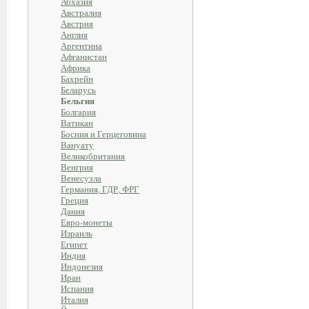
Абхазия
Австралия
Австрия
Англия
Аргентина
Афганистан
Африка
Бахрейн
Беларусь
Бельгия
Болгария
Ватикан
Босния и Герцеговина
Вануату
Великобритания
Венгрия
Венесуэла
Германия, ГДР, ФРГ
Греция
Дания
Евро-монеты
Израиль
Египет
Индия
Индонезия
Иран
Испания
Италия