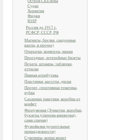
Остров Св.Елены
Судан
Хорватия
Фиджи
ЮАР
Россия до 1917 г.
РСФСР, СССР, РФ
Магниты, брелки ,скидочные
карты, и прочее)
Открытки, конверты, марки
Проездные, лотерейные билеты
Печати, штампы, таблички,
оттиски
Пивная атрибутика
Пластинки, кассеты, диски
Прочее, спортивная тематика,
кубки
Сахарные пакетики, коробки от
конфет
Филлумения (Этикетки, коробки,
буклеты (спичеки-книжечки),
сами спички)
Фумофилия (курительные
принадлежности)
Сувениры, копии монет