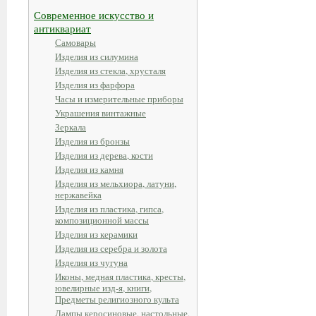
Современное искусство и
антиквариат
Самовары
Изделия из силумина
Изделия из стекла, хрусталя
Изделия из фарфора
Часы и измерительные приборы
Украшения винтажные
Зеркала
Изделия из бронзы
Изделия из дерева, кости
Изделия из камня
Изделия из мельхиора, латуни,
нержавейка
Изделия из пластика, гипса,
композиционной массы
Изделия из керамики
Изделия из серебра и золота
Изделия из чугуна
Иконы, медная пластика, кресты,
ювелирные изд-я, книги,
Предметы религиозного культа
Лампы керосиновые, настольные,