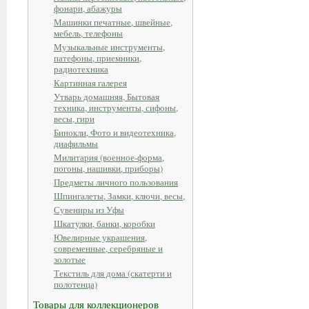
фонари, абажуры
Машинки печатные, швейные,
мебель, телефоны
Музыкальные инструменты,
патефоны, приемники,
радиотехника
Картинная галерея
Утварь домашняя, Бытовая
техника, инструменты, сифоны,
весы, гири
Бинокли, Фото и видеотехника,
диафильмы
Милитария (военное-форма,
погоны, нашивки, приборы)
Предметы личного пользования
Шпингалеты, Замки, ключи, весы,
Сувениры из Уфы
Шкатулки, банки, коробки
Ювелирные украшения,
современные, серебряные и
золотые
Текстиль для дома (скатерти и
полотенца)
Товары для коллекционеров