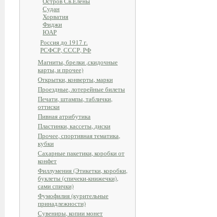
Остров Св.Елены
Судан
Хорватия
Фиджи
ЮАР
Россия до 1917 г.
РСФСР, СССР, РФ
Магниты, брелки ,скидочные
карты, и прочее)
Открытки, конверты, марки
Проездные, лотерейные билеты
Печати, штампы, таблички,
оттиски
Пивная атрибутика
Пластинки, кассеты, диски
Прочее, спортивная тематика,
кубки
Сахарные пакетики, коробки от
конфет
Филлумения (Этикетки, коробки,
буклеты (спичеки-книжечки),
сами спички)
Фумофилия (курительные
принадлежности)
Сувениры, копии монет