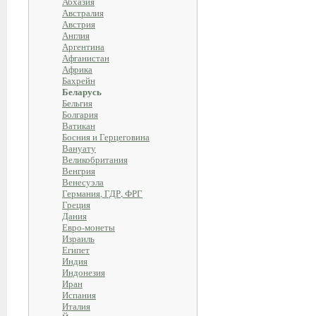
Абхазия
Австралия
Австрия
Англия
Аргентина
Афганистан
Африка
Бахрейн
Беларусь
Бельгия
Болгария
Ватикан
Босния и Герцеговина
Вануату
Великобритания
Венгрия
Венесуэла
Германия, ГДР, ФРГ
Греция
Дания
Евро-монеты
Израиль
Египет
Индия
Индонезия
Иран
Испания
Италия