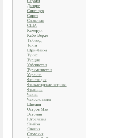
Сербия
Данциг
Сингапур
Сирия
Словения
США
Камерун
Кабо-Верде
Тайланд
Тонга
Шри-Ланка
Тунис
Турция
Узбекистан
Туркменистан
Украина
Финляндия
Фолклендские острова
Франция
Чехия
Чехословакия
Швеция
Остров Мэн
Эстония
Югославия
Ямайка
Япония
Словакия