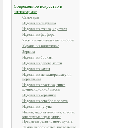
Современное искусство и
антиквариат
Самовары
Изделия из силумина
Изделия из стекла, хрусталя
Изделия из фарфора
Часы и измерительные приборы
Украшения винтажные
Зеркала
Изделия из бронзы
Изделия из дерева, кости
Изделия из камня
Изделия из мельхиора, латуни,
нержавейка
Изделия из пластика, гипса,
композиционной массы
Изделия из керамики
Изделия из серебра и золота
Изделия из чугуна
Иконы, медная пластика, кресты,
ювелирные изд-я, книги,
Предметы религиозного культа
Лампы керосиновые, настольные,