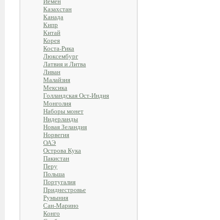
Йемен
Казахстан
Канада
Кипр
Китай
Корея
Коста-Рика
Люксембург
Латвия и Литва
Ливан
Малайзия
Мексика
Голландская Ост-Индия
Монголия
Наборы монет
Нидерланды
Новая Зеландия
Норвегия
ОАЭ
Острова Кука
Пакистан
Перу
Польша
Португалия
Приднестровье
Румыния
Сан-Марино
Конго