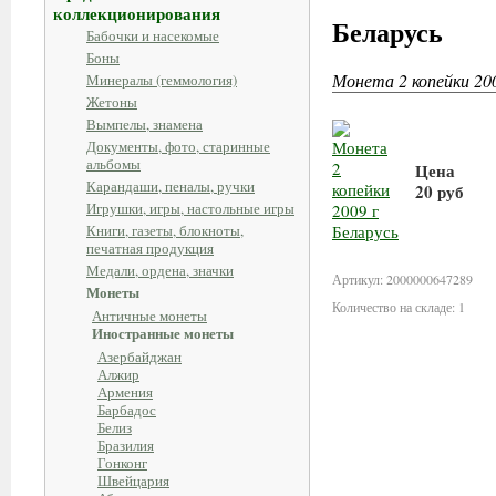
коллекционирования
Беларусь
Бабочки и насекомые
Боны
Монета 2 копейки 200
Минералы (геммология)
Жетоны
Вымпелы, знамена
Документы, фото, старинные
альбомы
Цена
Карандаши, пеналы, ручки
20 руб
Игрушки, игры, настольные игры
Книги, газеты, блокноты,
В корзи
печатная продукция
Медали, ордена, значки
Артикул: 2000000647289
Монеты
Количество на складе: 1
Античные монеты
Иностранные монеты
Азербайджан
Алжир
Армения
Барбадос
Белиз
Бразилия
Гонконг
Швейцария