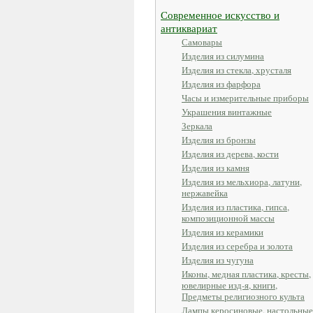
Современное искусство и
антиквариат
Самовары
Изделия из силумина
Изделия из стекла, хрусталя
Изделия из фарфора
Часы и измерительные приборы
Украшения винтажные
Зеркала
Изделия из бронзы
Изделия из дерева, кости
Изделия из камня
Изделия из мельхиора, латуни,
нержавейка
Изделия из пластика, гипса,
композиционной массы
Изделия из керамики
Изделия из серебра и золота
Изделия из чугуна
Иконы, медная пластика, кресты,
ювелирные изд-я, книги,
Предметы религиозного культа
Лампы керосиновые, настольные