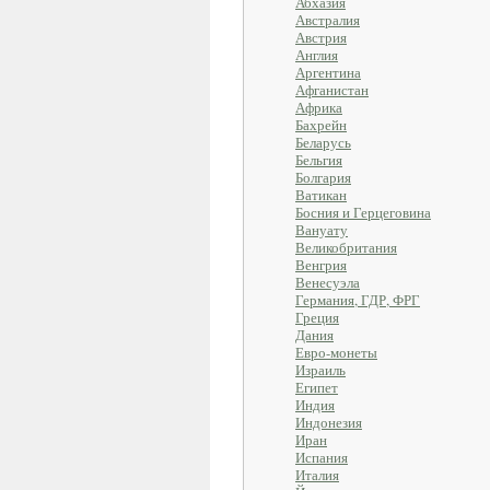
Абхазия
Австралия
Австрия
Англия
Аргентина
Афганистан
Африка
Бахрейн
Беларусь
Бельгия
Болгария
Ватикан
Босния и Герцеговина
Вануату
Великобритания
Венгрия
Венесуэла
Германия, ГДР, ФРГ
Греция
Дания
Евро-монеты
Израиль
Египет
Индия
Индонезия
Иран
Испания
Италия