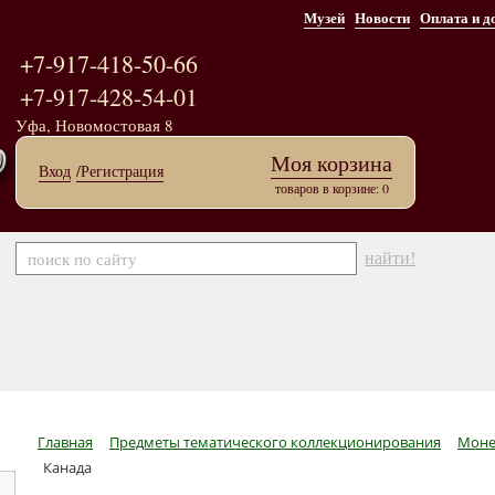
Музей
Новости
Оплата и д
+7-917-418-50-66
+7-917-428-54-01
Уфа, Новомостовая 8
Моя корзина
Вход
/Регистрация
товаров в корзине: 0
найти!
Главная
Предметы тематического коллекционирования
Моне
Канада