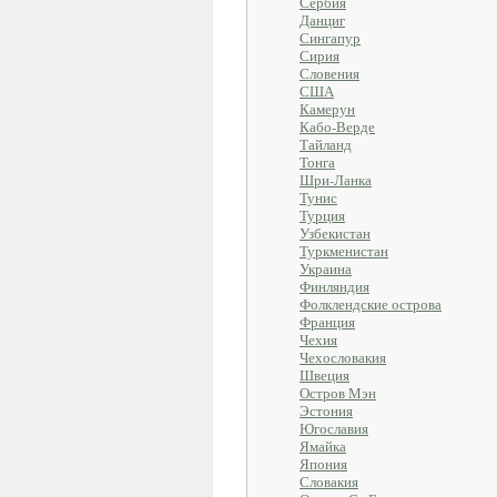
Сербия
Данциг
Сингапур
Сирия
Словения
США
Камерун
Кабо-Верде
Тайланд
Тонга
Шри-Ланка
Тунис
Турция
Узбекистан
Туркменистан
Украина
Финляндия
Фолклендские острова
Франция
Чехия
Чехословакия
Швеция
Остров Мэн
Эстония
Югославия
Ямайка
Япония
Словакия