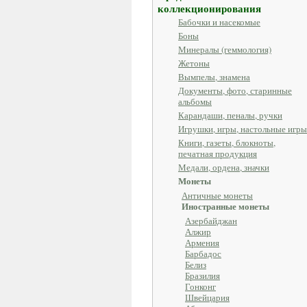
коллекционирования
Бабочки и насекомые
Боны
Минералы (геммология)
Жетоны
Вымпелы, знамена
Документы, фото, старинные
альбомы
Карандаши, пеналы, ручки
Игрушки, игры, настольные игры
Книги, газеты, блокноты,
печатная продукция
Медали, ордена, значки
Монеты
Античные монеты
Иностранные монеты
Азербайджан
Алжир
Армения
Барбадос
Белиз
Бразилия
Гонконг
Швейцария