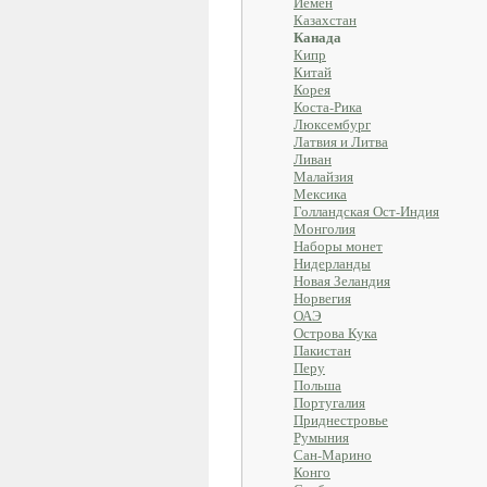
Йемен
Казахстан
Канада
Кипр
Китай
Корея
Коста-Рика
Люксембург
Латвия и Литва
Ливан
Малайзия
Мексика
Голландская Ост-Индия
Монголия
Наборы монет
Нидерланды
Новая Зеландия
Норвегия
ОАЭ
Острова Кука
Пакистан
Перу
Польша
Португалия
Приднестровье
Румыния
Сан-Марино
Конго