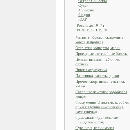
Остров Св.Елены
Судан
Хорватия
Фиджи
ЮАР
Россия до 1917 г.
РСФСР, СССР, РФ
Магниты, брелки ,скидочные
карты, и прочее)
Открытки, конверты, марки
Проездные, лотерейные билеты
Печати, штампы, таблички,
оттиски
Пивная атрибутика
Пластинки, кассеты, диски
Прочее, спортивная тематика,
кубки
Сахарные пакетики, коробки от
конфет
Филлумения (Этикетки, коробки,
буклеты (спичеки-книжечки),
сами спички)
Фумофилия (курительные
принадлежности)
Сувениры, копии монет