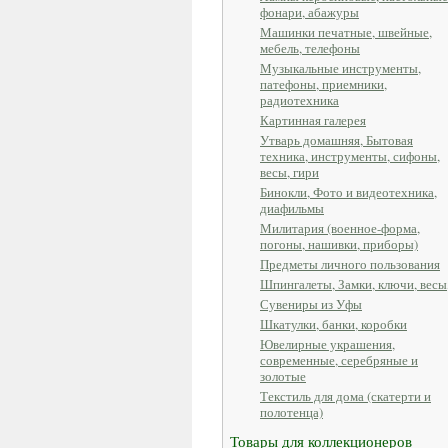
фонари, абажуры
Машинки печатные, швейные,
мебель, телефоны
Музыкальные инструменты,
патефоны, приемники,
радиотехника
Картинная галерея
Утварь домашняя, Бытовая
техника, инструменты, сифоны,
весы, гири
Бинокли, Фото и видеотехника,
диафильмы
Милитария (военное-форма,
погоны, нашивки, приборы)
Предметы личного пользования
Шпингалеты, Замки, ключи, весы
Сувениры из Уфы
Шкатулки, банки, коробки
Ювелирные украшения,
современные, серебряные и
золотые
Текстиль для дома (скатерти и
полотенца)
Товары для коллекционеров