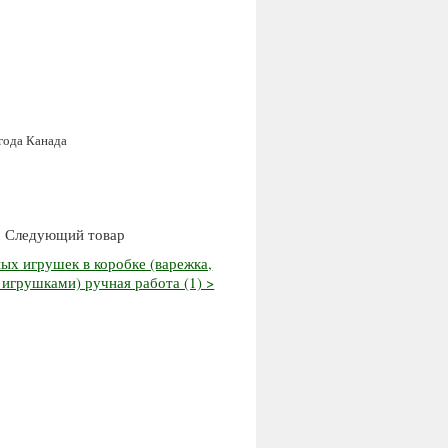
года Канада
Следующий товар
ых игрушек в коробке (варежка,
с игрушками) ручная работа (1) >